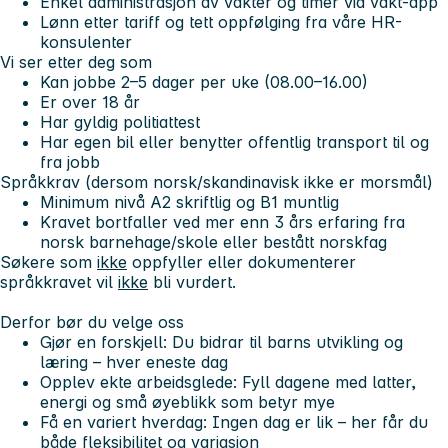
Enkel administrasjon av vakter og timer via vakt-app
Lønn etter tariff og tett oppfølging fra våre HR-
konsulenter
Vi ser etter deg som
Kan jobbe 2–5 dager per uke (08.00–16.00)
Er over 18 år
Har gyldig politiattest
Har egen bil eller benytter offentlig transport til og
fra jobb
Språkkrav (dersom norsk/skandinavisk ikke er morsmål)
Minimum nivå A2 skriftlig og B1 muntlig
Kravet bortfaller ved mer enn 3 års erfaring fra
norsk barnehage/skole eller bestått norskfag
Søkere som
ikke
oppfyller eller dokumenterer
språkkravet vil
ikke
bli vurdert.
Derfor bør du velge oss
Gjør en forskjell:
Du bidrar til barns utvikling og
læring – hver eneste dag
Opplev ekte arbeidsglede:
Fyll dagene med latter,
energi og små øyeblikk som betyr mye
Få en variert hverdag:
Ingen dag er lik – her får du
både fleksibilitet og variasjon