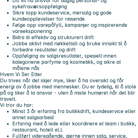
Du vil ha ansvar for daglig personal- og
sykefraværsoppfølging
Sikre topp kundeservice, mersalg og gode
kundeopplevelser for reisende
Følge opp varepåfyll, kampanjer og inspirerende
vareeksponering
Bidra til effektiv og strukturert drift
Jobbe aktivt med nøkkeltall og bruke innsikt til å
forbedre resultater og drift
Oppfølging av salgsresultater, spesielt innen
kategoriene parfyme og kosmetikk, og sikre at
målene nås
Hvem Vi Ser Etter
Du trives når det skjer mye, liker å ha oversikt og får
energi av å jobbe med mennesker. Du er tydelig, til å stole
på og liker å ta ansvar - uten å miste humøret når det blir
travelt.
Vi tror du har:
Minst 3 år erfaring fra butikkdrift, kundeservice eller
annet salgsarbeid
Erfaring med å lede eller koordinere et team i butikk,
restaurant, hotell el.l.
Fullført videregående, gjerne innen salg, service,