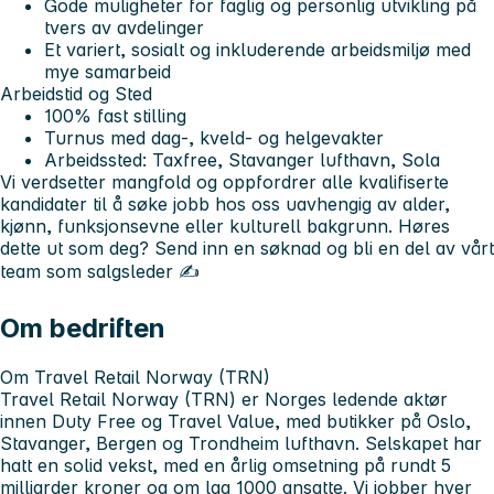
Gode muligheter for faglig og personlig utvikling på
tvers av avdelinger
Et variert, sosialt og inkluderende arbeidsmiljø med
mye samarbeid
Arbeidstid og Sted
100% fast stilling
Turnus med dag-, kveld- og helgevakter
Arbeidssted: Taxfree, Stavanger lufthavn, Sola
Vi verdsetter mangfold og oppfordrer alle kvalifiserte
kandidater til å søke jobb hos oss uavhengig av alder,
kjønn, funksjonsevne eller kulturell bakgrunn.
Høres
dette ut som deg?
Send inn en søknad og bli en del av vårt
team som salgsleder ✍
Om bedriften
Om Travel Retail Norway (TRN)
Travel Retail Norway (TRN) er Norges ledende aktør
innen Duty Free og Travel Value, med butikker på Oslo,
Stavanger, Bergen og Trondheim lufthavn. Selskapet har
hatt en solid vekst, med en årlig omsetning på rundt 5
milliarder kroner og om lag 1000 ansatte. Vi jobber hver