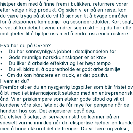
hjelper dem med å finne frem i butikken, returnere varer
eller velge riktig produkt. Og siden vi er på en reise, kan
du være trygg på at du vil få sjansen til å bygge områder
for å eksponere kampanje- og sesongprodukter. Kort sagt,
vi vet at kundebehovene endrer seg raskt – og du har alle
muligheter til å hjelpe oss med å endre oss enda raskere.
Hva har du på CV-en?
• Du har sannsynligvis jobbet i detaljhandelen før
• Gode muntlige norskkunnskaper er et krav
• Du liker å arbeide effektivt og i et høyt tempo
• Du vil bidra til å opprettholde et godt arbeidsmiljø
• Om du kan håndtere en truck, er det positivt.
Hvem er du?
Fremfor alt er du en nysgjerrig lagspiller som blir fristet av
å bli med i et internasjonalt selskap med en entreprenørisk
ånd. Vi er priskjempere som elsker gode tilbud og vil at
kundene våre skal føle at de får mye for pengene når de
handler hos oss. Det engasjerer også deg.
Du elsker å selge, er serviceinnstilt og kjenner på en
spesiell varme inni deg når din ekspertise hjelper en kunde
med å finne akkurat det de trenger. Du vil lære og vokse,