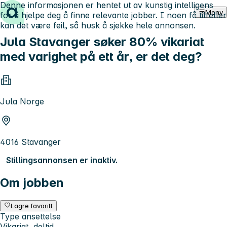
Denne informasjonen er hentet ut av kunstig intelligens
Hopp til innhold
Meny
for å hjelpe deg å finne relevante jobber. I noen få tilfeller
kan det være feil, så husk å sjekke hele annonsen.
Jula Stavanger søker 80% vikariat
med varighet på ett år, er det deg?
Jula Norge
4016 Stavanger
Stillingsannonsen er inaktiv.
Om jobben
Lagre favoritt
Type ansettelse
Vikariat, deltid