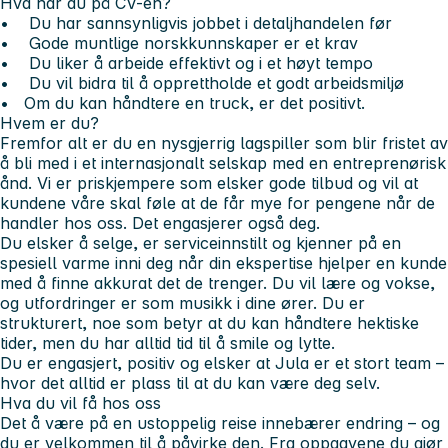
Hva har du på CV-en?
• Du har sannsynligvis jobbet i detaljhandelen før
• Gode muntlige norskkunnskaper er et krav
• Du liker å arbeide effektivt og i et høyt tempo
• Du vil bidra til å opprettholde et godt arbeidsmiljø
• Om du kan håndtere en truck, er det positivt.
Hvem er du?
Fremfor alt er du en nysgjerrig lagspiller som blir fristet av
å bli med i et internasjonalt selskap med en entreprenørisk
ånd. Vi er priskjempere som elsker gode tilbud og vil at
kundene våre skal føle at de får mye for pengene når de
handler hos oss. Det engasjerer også deg.
Du elsker å selge, er serviceinnstilt og kjenner på en
spesiell varme inni deg når din ekspertise hjelper en kunde
med å finne akkurat det de trenger. Du vil lære og vokse,
og utfordringer er som musikk i dine ører. Du er
strukturert, noe som betyr at du kan håndtere hektiske
tider, men du har alltid tid til å smile og lytte.
Du er engasjert, positiv og elsker at Jula er et stort team –
hvor det alltid er plass til at du kan være deg selv.
Hva du vil få hos oss
Det å være på en ustoppelig reise innebærer endring – og
du er velkommen til å påvirke den. Fra oppgavene du gjør