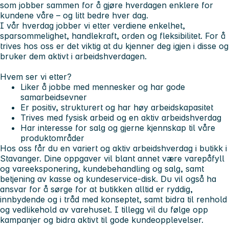
som jobber sammen for å gjøre hverdagen enklere for
kundene våre – og litt bedre hver dag.
I vår hverdag jobber vi etter verdiene enkelhet,
sparsommelighet, handlekraft, orden og fleksibilitet. For å
trives hos oss er det viktig at du kjenner deg igjen i disse og
bruker dem aktivt i arbeidshverdagen.
Hvem ser vi etter?
Liker å jobbe med mennesker og har gode
samarbeidsevner
Er positiv, strukturert og har høy arbeidskapasitet
Trives med fysisk arbeid og en aktiv arbeidshverdag
Har interesse for salg og gjerne kjennskap til våre
produktområder
Hos oss får du en variert og aktiv arbeidshverdag i butikk i
Stavanger. Dine oppgaver vil blant annet være varepåfyll
og vareeksponering, kundebehandling og salg, samt
betjening av kasse og kundeservice-disk. Du vil også ha
ansvar for å sørge for at butikken alltid er ryddig,
innbydende og i tråd med konseptet, samt bidra til renhold
og vedlikehold av varehuset. I tillegg vil du følge opp
kampanjer og bidra aktivt til gode kundeopplevelser.