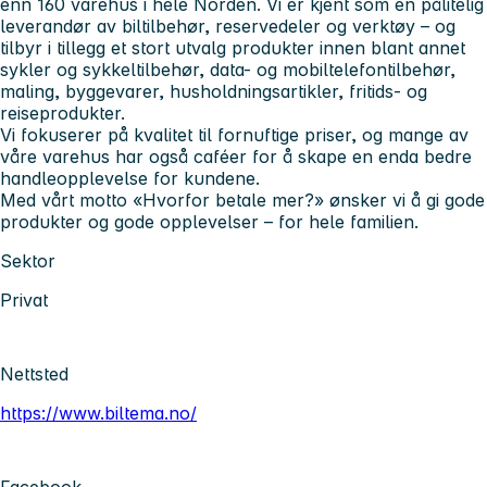
enn
160 varehus i hele Norden
. Vi er kjent som en pålitelig
leverandør av biltilbehør, reservedeler og verktøy – og
tilbyr i tillegg et stort utvalg produkter innen blant annet
sykler og sykkeltilbehør, data- og mobiltelefontilbehør,
maling, byggevarer, husholdningsartikler, fritids- og
reiseprodukter.
Vi fokuserer på
kvalitet til fornuftige priser
, og mange av
våre varehus har også caféer for å skape en enda bedre
handleopplevelse for kundene.
Med vårt motto
«Hvorfor betale mer?»
ønsker vi å gi gode
produkter og gode opplevelser – for hele familien.
Sektor
Privat
Nettsted
https://www.biltema.no/