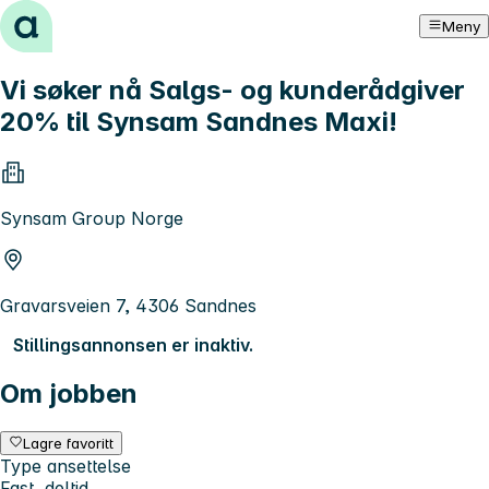
Hopp til innhold
Meny
Vi søker nå Salgs- og kunderådgiver
20% til Synsam Sandnes Maxi!
Synsam Group Norge
Gravarsveien 7, 4306 Sandnes
Stillingsannonsen er inaktiv.
Om jobben
Lagre favoritt
Type ansettelse
Fast, deltid