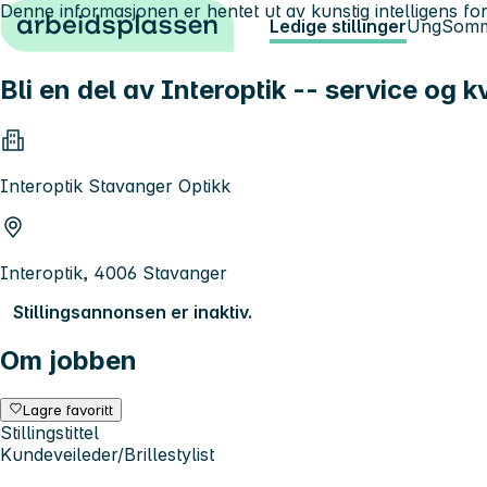
Denne informasjonen er hentet ut av kunstig intelligens for
Hopp til innhold
Ledige stillinger
Ung
Somm
Bli en del av Interoptik -- service og 
Interoptik Stavanger Optikk
Interoptik, 4006 Stavanger
Stillingsannonsen er inaktiv.
Om jobben
Lagre favoritt
Stillingstittel
Kundeveileder/Brillestylist