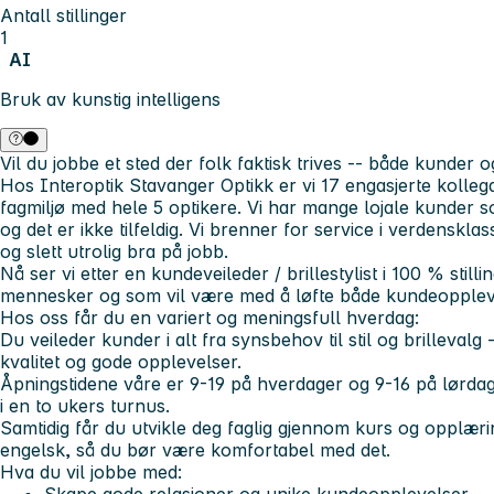
Antall stillinger
1
AI
Bruk av kunstig intelligens
Vil du jobbe et sted der folk faktisk trives -- både kunder 
Hos
Interoptik Stavanger Optikk
er vi 17 engasjerte kolle
fagmiljø med hele 5 optikere. Vi har mange lojale kunder s
og det er ikke tilfeldig. Vi brenner for service i verdenskla
og slett utrolig bra på jobb.
Nå ser vi etter en
kundeveileder / brillestylist i 100 % stilli
mennesker og som vil være med å løfte både kundeopplevel
Hos oss får du en variert og meningsfull hverdag:
Du veileder kunder i alt fra synsbehov til stil og brillevalg 
kvalitet og gode opplevelser.
Åpningstidene våre er 9-19 på hverdager og 9-16 på lørda
i en to ukers turnus.
Samtidig får du utvikle deg faglig gjennom kurs og opplæri
engelsk, så du bør være komfortabel med det.
Hva du vil jobbe med: