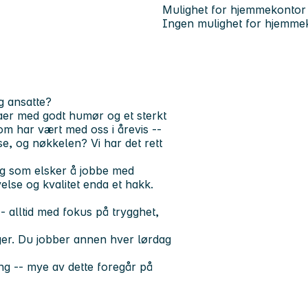
Mulighet for hjemmekontor
Ingen mulighet for hjemme
og ansatte?
gaer med godt humør og et sterkt
om har vært med oss i årevis --
sse, og nøkkelen? Vi har det rett
ng
som elsker å jobbe med
se og kvalitet enda et hakk.
-- alltid med fokus på trygghet,
ger. Du jobber annen hver lørdag
ng -- mye av dette foregår på