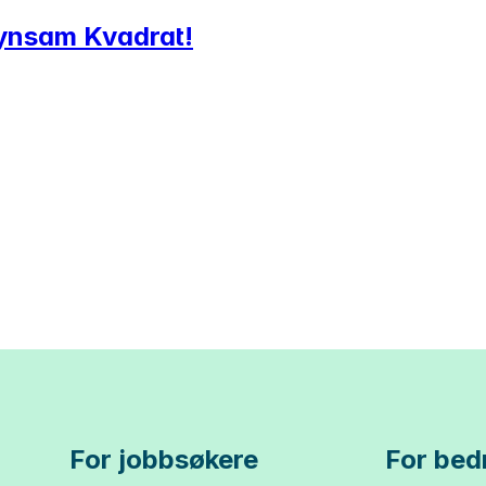
 Synsam Kvadrat!
For jobbsøkere
For bedr