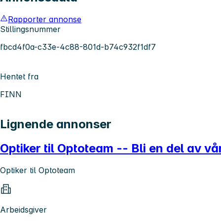
Rapporter annonse
Stillingsnummer
fbcd4f0a-c33e-4c88-801d-b74c932f1df7
Hentet fra
FINN
Lignende annonser
Optiker til Optoteam -- Bli en del av v
Optiker til Optoteam
Arbeidsgiver