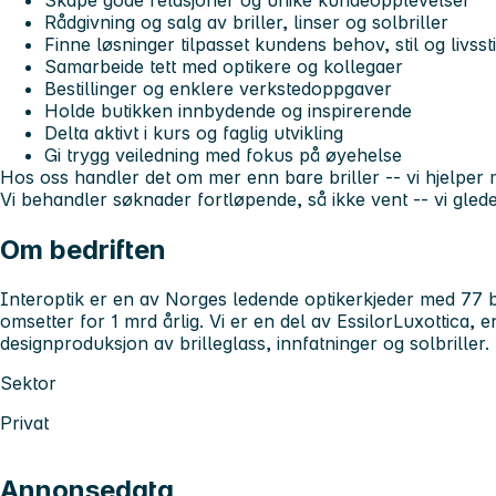
Skape gode relasjoner og unike kundeopplevelser
Rådgivning og salg av briller, linser og solbriller
Finne løsninger tilpasset kundens behov, stil og livssti
Samarbeide tett med optikere og kollegaer
Bestillinger og enklere verkstedoppgaver
Holde butikken innbydende og inspirerende
Delta aktivt i kurs og faglig utvikling
Gi trygg veiledning med fokus på øyehelse
Hos oss handler det om mer enn bare briller -- vi hjelper
Vi behandler søknader fortløpende, så ikke vent -- vi gleder
Om bedriften
Interoptik er en av Norges ledende optikerkjeder med 77 b
omsetter for 1 mrd årlig. Vi er en del av EssilorLuxottica, 
designproduksjon av brilleglass, innfatninger og solbriller.
Sektor
Privat
Annonsedata