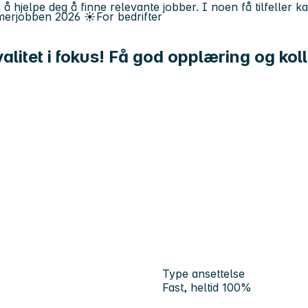
 å hjelpe deg å finne relevante jobber. I noen få tilfeller 
erjobben
2026
☀️
For bedrifter
kvalitet i fokus! Få god opplæring og ko
Type ansettelse
Fast, heltid 100%