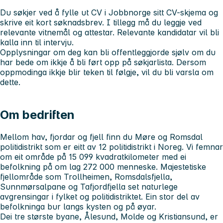
Du søkjer ved å fylle ut CV i Jobbnorge sitt CV-skjema og
skrive eit kort søknadsbrev. I tillegg må du leggje ved
relevante vitnemål og attestar. Relevante kandidatar vil bli
kalla inn til intervju.
Opplysningar om deg kan bli offentleggjorde sjølv om du
har bede om ikkje å bli ført opp på søkjarlista. Dersom
oppmodinga ikkje blir teken til følgje, vil du bli varsla om
dette.
Om bedriften
Mellom hav, fjordar og fjell finn du Møre og Romsdal
politidistrikt som er eitt av 12 politidistrikt i Noreg. Vi femnar
om eit område på 15 099 kvadratkilometer med ei
befolkning på om lag 272 000 menneske. Majestetiske
fjellområde som Trollheimen, Romsdalsfjella,
Sunnmørsalpane og Tafjordfjella set naturlege
avgrensingar i fylket og politidistriktet. Ein stor del av
befolkninga bur langs kysten og på øyar.
Dei tre største byane, Ålesund, Molde og Kristiansund, er