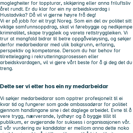
moglegheiter for toppturar, skikjøring eller anna friluftsliv
året rundt. Er du klar for ein ny arbeidskvardag i
Hustadvika? Då vil vi gjerne høyre frå deg!
Vi er på jobb for eit trygt Noreg. Som ein del av politiet sitt
viktige samfunnsoppdrag, skal vi førebyggje og nedkjempe
kriminalitet, skape tryggleik og vareta rettstryggleiken. Vi
trur at mangfald bidrar til betre oppgåveløysing, og søkjer
derfor medarbeidarar med ulik bakgrunn, erfaring,
perspektiv og kompetanse. Dersom du har behov for
tilrettelegging i rekrutteringsprosessen eller
arbeidskvardagen, vil vi gjere vårt beste for å gi deg det du
treng.
Dette ser vi etter hos ein ny medarbeidar
Vi søkjer medarbeidarar som opptrer profesjonelt til ei
kvar tid og fungerer som gode ambassadørar for politiet
gjennom handlingane sine i det daglege arbeidet. Evne til å
vere trygg, nærverande, lydhøyr og å byggje tillit til
publikum, er avgjerande for suksess i organisasjonen vår.
I vår vurdering av kandidatar er mellom anna dette noko