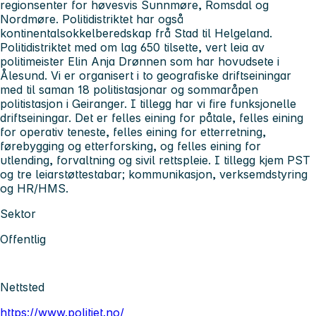
regionsenter for høvesvis Sunnmøre, Romsdal og
Nordmøre. Politidistriktet har også
kontinentalsokkelberedskap frå Stad til Helgeland.
Politidistriktet med om lag 650 tilsette, vert leia av
politimeister Elin Anja Drønnen som har hovudsete i
Ålesund. Vi er organisert i to geografiske driftseiningar
med til saman 18 politistasjonar og sommaråpen
politistasjon i Geiranger. I tillegg har vi fire funksjonelle
driftseiningar. Det er felles eining for påtale, felles eining
for operativ teneste, felles eining for etterretning,
førebygging og etterforsking, og felles eining for
utlending, forvaltning og sivil rettspleie. I tillegg kjem PST
og tre leiarstøttestabar; kommunikasjon, verksemdstyring
og HR/HMS.
Sektor
Offentlig
Nettsted
https://www.politiet.no/