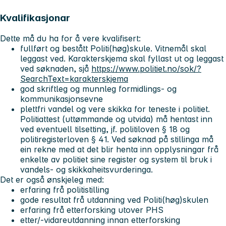
Kvalifikasjonar
Dette må du ha for å vere kvalifisert:
fullført og bestått Politi(høg)skule. Vitnemål skal
leggast ved. Karakterskjema skal fyllast ut og leggast
ved søknaden, sjå
https://www.politiet.no/sok/?
SearchText=karakterskjema
god skriftleg og munnleg formidlings- og
kommunikasjonsevne
plettfri vandel og vere skikka for teneste i politiet.
Politiattest (uttømmande og utvida) må hentast inn
ved eventuell tilsetting, jf. politiloven § 18 og
politiregisterloven § 41. Ved søknad på stillinga må
ein rekne med at det blir henta inn opplysningar frå
enkelte av politiet sine register og system til bruk i
vandels- og skikkaheitsvurderinga.
Det er også ønskjeleg med:
erfaring frå politistilling
gode resultat frå utdanning ved Politi(høg)skulen
erfaring frå etterforsking utover PHS
etter/-vidareutdanning innan etterforsking