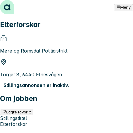
Hopp til innhold
Meny
Etterforskar
Møre og Romsdal Politidistrikt
Torget 8, 6440 Elnesvågen
Stillingsannonsen er inaktiv.
Om jobben
Lagre favoritt
Stillingstittel
Etterforskar