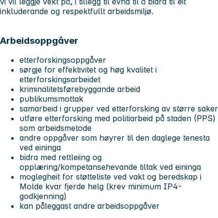
vi vil leggje vekt på, i tillegg til evna til å bidra til eit
inkluderande og respektfullt arbeidsmiljø.
Arbeidsoppgåver
etterforskingsoppgåver
sørgje for effektivitet og høg kvalitet i
etterforskingsarbeidet
kriminalitetsførebyggande arbeid
publikumsmottak
samarbeid i grupper ved etterforsking av større saker
utføre etterforsking med politiarbeid på staden (PPS)
som arbeidsmetode
andre oppgåver som høyrer til den daglege tenesta
ved eininga
bidra med rettleiing og
opplæring/kompetansehevande tiltak ved eininga
moglegheit for støtteliste ved vakt og beredskap i
Molde kvar fjerde helg (krev minimum IP4-
godkjenning)
kan påleggast andre arbeidsoppgåver