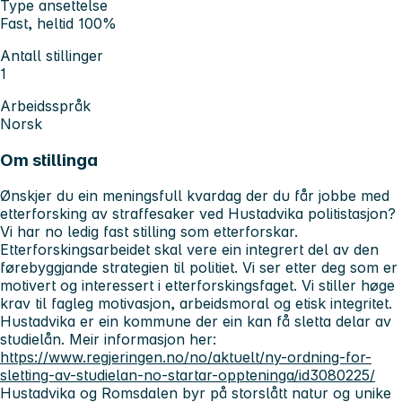
Type ansettelse
Fast, heltid 100%
Antall stillinger
1
Arbeidsspråk
Norsk
Om stillinga
Ønskjer du ein meningsfull kvardag der du får jobbe med
etterforsking av straffesaker ved Hustadvika politistasjon?
Vi har no ledig fast stilling som etterforskar.
Etterforskingsarbeidet skal vere ein integrert del av den
førebyggjande strategien til politiet. Vi ser etter deg som er
motivert og interessert i etterforskingsfaget. Vi stiller høge
krav til fagleg motivasjon, arbeidsmoral og etisk integritet.
Hustadvika er ein kommune der ein kan få sletta delar av
studielån. Meir informasjon her:
https://www.regjeringen.no/no/aktuelt/ny-ordning-for-
sletting-av-studielan-no-startar-oppteninga/id3080225/
Hustadvika og Romsdalen byr på storslått natur og unike