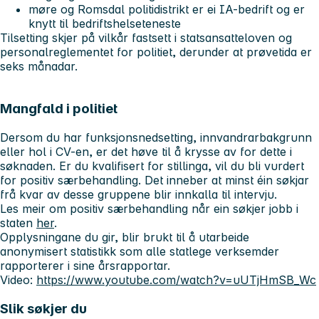
møre og Romsdal politidistrikt er ei IA-bedrift og er
knytt til bedriftshelseteneste
Tilsetting skjer på vilkår fastsett i statsansatteloven og
personalreglementet for politiet, derunder at prøvetida er
seks månadar.
Mangfald i politiet
Dersom du har funksjonsnedsetting, innvandrarbakgrunn
eller hol i CV-en, er det høve til å krysse av for dette i
søknaden. Er du kvalifisert for stillinga, vil du bli vurdert
for positiv særbehandling. Det inneber at minst éin søkjar
frå kvar av desse gruppene blir innkalla til intervju.
Les meir om positiv særbehandling når ein søkjer jobb i
staten
her
.
Opplysningane du gir, blir brukt til å utarbeide
anonymisert statistikk som alle statlege verksemder
rapporterer i sine årsrapportar.
Video:
https://www.youtube.com/watch?v=uUTjHmSB_Wc
Slik søkjer du