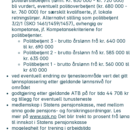
politiførstebetjent (lønn: Kr. 650 000 - kr. 720 000)
bli vurdert, eventuelt politioverbetjent (kr. 680 000 -
kr. 760 000) for særskilt kvalifiserte, jf. lokale
retningslinjer. Alternativt stilling som politibetjent
3/2/1 (SKO 1461/1459/1457), avhengig av
kompetanse, jf. Kompetansekriteriene for
politibetjenter.
Politibetjent 3 - brutto årslønn frå kr. 640 000
til kr. 690 000
Politibetjent 2 - brutto årslønn frå kr. 585 000 til
kr. 635 000
Politibetjent 1 - brutto årslønn frå kr. 560 000 til
kr 610 000
ved eventuell endring av tjenesteområde vert det gitt
lønnsplassering etter gjeldande lønnsnivå for
området
godtgjering etter gjeldande ATB på for tida 44 708 kr
og tillegg for eventuell tunusteneste
medlemskap i Statens pensjonskasse, med mellom
anna gode pensjons- og forsikringsordningar. Les
meir på
www.spk.no
Det blir trekt to prosent frå løna
til innskot i Statens pensjonskasse
mogelegheit for trening i arbeidstida