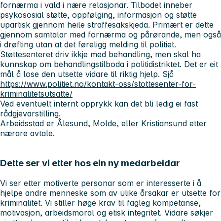
fornærma i vald i nære relasjonar. Tilbodet inneber
psykososial støtte, oppfølging, informasjon og støtte
upartisk gjennom heile straffesakskjeda. Primært er dette
gjennom samtalar med fornærma og pårørande, men også
i drøfting utan at det føreligg melding til politiet.
Støttesenteret driv ikkje med behandling, men skal ha
kunnskap om behandlingstilboda i politidistriktet. Det er eit
mål å lose den utsette vidare til riktig hjelp. Sjå
https://www.politiet.no/kontakt-oss/stottesenter-for-
kriminalitetsutsatte/
Ved eventuelt internt opprykk kan det bli ledig ei fast
rådgjevarstilling.
Arbeidsstad er Ålesund, Molde, eller Kristiansund etter
nærare avtale.
Dette ser vi etter hos ein ny medarbeidar
Vi ser etter motiverte personar som er interesserte i å
hjelpe andre menneske som av ulike årsakar er utsette for
kriminalitet. Vi stiller høge krav til fagleg kompetanse,
motivasjon, arbeidsmoral og etisk integritet. Vidare søkjer