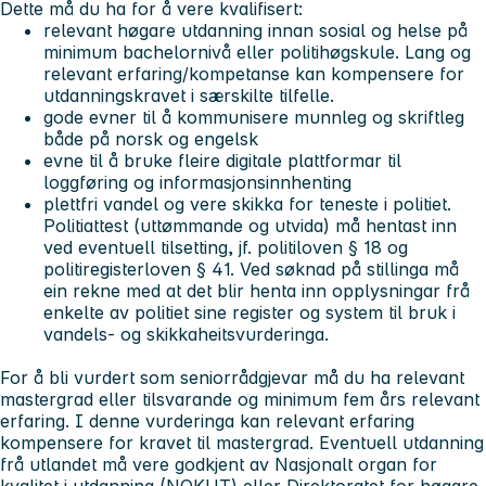
Dette må du ha for å vere kvalifisert:
relevant høgare utdanning innan sosial og helse på
minimum bachelornivå eller politihøgskule.
Lang og
relevant erfaring/kompetanse kan kompensere for
utdanningskravet i særskilte tilfelle.
gode evner til å kommunisere munnleg og skriftleg
både på norsk og engelsk
evne til å bruke fleire digitale plattformar til
loggføring og informasjonsinnhenting
plettfri vandel og vere skikka for teneste i politiet.
Politiattest (uttømmande og utvida) må hentast inn
ved eventuell tilsetting, jf. politiloven § 18 og
politiregisterloven § 41. Ved søknad på stillinga må
ein rekne med at det blir henta inn opplysningar frå
enkelte av politiet sine register og system til bruk i
vandels- og skikkaheitsvurderinga.
For å bli vurdert som seniorrådgjevar må du ha relevant
mastergrad eller tilsvarande og minimum fem års relevant
erfaring. I denne vurderinga kan relevant erfaring
kompensere for kravet til mastergrad. Eventuell utdanning
frå utlandet må vere godkjent av Nasjonalt organ for
kvalitet i utdanning (NOKUT) eller
Direktoratet for høgare