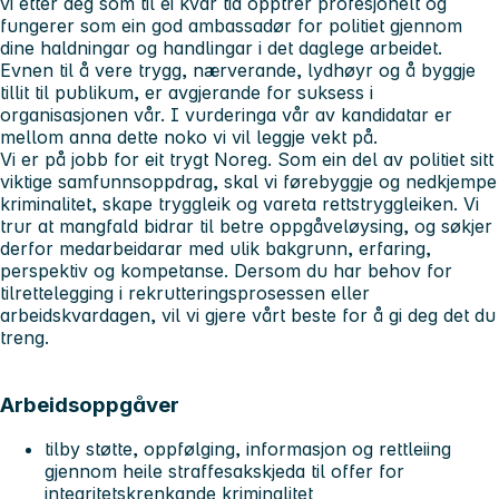
vi etter deg som til ei kvar tid opptrer profesjonelt og
fungerer som ein god ambassadør for politiet gjennom
dine haldningar og handlingar i det daglege arbeidet.
Evnen til å vere trygg, nærverande, lydhøyr og å byggje
tillit til publikum, er avgjerande for suksess i
organisasjonen vår. I vurderinga vår av kandidatar er
mellom anna dette noko vi vil leggje vekt på.
Vi er på jobb for eit trygt Noreg. Som ein del av politiet sitt
viktige samfunnsoppdrag, skal vi førebyggje og nedkjempe
kriminalitet, skape tryggleik og vareta rettstryggleiken. Vi
trur at mangfald bidrar til betre oppgåveløysing, og søkjer
derfor medarbeidarar med ulik bakgrunn, erfaring,
perspektiv og kompetanse. Dersom du har behov for
tilrettelegging i rekrutteringsprosessen eller
arbeidskvardagen, vil vi gjere vårt beste for å gi deg det du
treng.
Arbeidsoppgåver
tilby støtte, oppfølging, informasjon og rettleiing
gjennom heile straffesakskjeda til offer for
integritetskrenkande kriminalitet