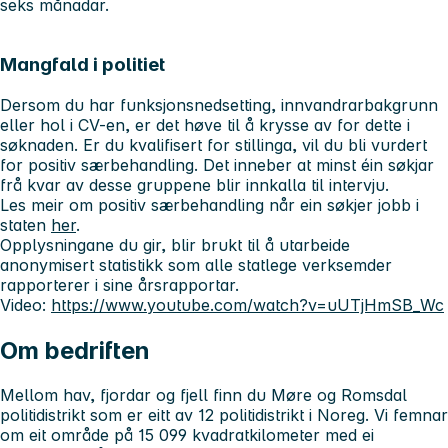
seks månadar.
Mangfald i politiet
Dersom du har funksjonsnedsetting, innvandrarbakgrunn
eller hol i CV-en, er det høve til å krysse av for dette i
søknaden. Er du kvalifisert for stillinga, vil du bli vurdert
for positiv særbehandling. Det inneber at minst éin søkjar
frå kvar av desse gruppene blir innkalla til intervju.
Les meir om positiv særbehandling når ein søkjer jobb i
staten
her
.
Opplysningane du gir, blir brukt til å utarbeide
anonymisert statistikk som alle statlege verksemder
rapporterer i sine årsrapportar.
Video:
https://www.youtube.com/watch?v=uUTjHmSB_Wc
Om bedriften
Mellom hav, fjordar og fjell finn du Møre og Romsdal
politidistrikt som er eitt av 12 politidistrikt i Noreg. Vi femnar
om eit område på 15 099 kvadratkilometer med ei