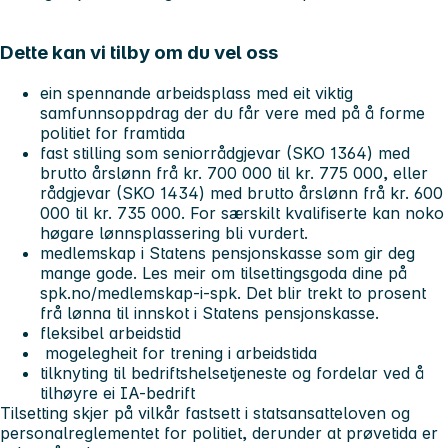
Dette kan vi tilby om du vel oss
ein spennande arbeidsplass med eit viktig
samfunnsoppdrag der du får vere med på å forme
politiet for framtida
fast stilling som seniorrådgjevar (SKO 1364) med
brutto årslønn frå kr. 700 000 til kr. 775 000, eller
rådgjevar (SKO 1434) med brutto årslønn frå kr. 600
000 til kr. 735 000. For særskilt kvalifiserte kan noko
høgare lønnsplassering bli vurdert.
medlemskap i Statens pensjonskasse som gir deg
mange gode. Les meir om tilsettingsgoda dine på
spk.no/medlemskap-i-spk. Det blir trekt to prosent
frå lønna til innskot i Statens pensjonskasse.
fleksibel arbeidstid
mogelegheit for trening i arbeidstida
tilknyting til bedriftshelsetjeneste og fordelar ved å
tilhøyre ei IA-bedrift
Tilsetting skjer på vilkår fastsett i statsansatteloven og
personalreglementet for politiet, derunder at prøvetida er