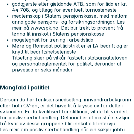
godtgjersle etter gjeldande ATB, som for tida er kr.
44 708, og tillegg for eventuell turnusteneste
medlemskap i Statens pensjonskasse, med mellom
anna gode pensjons- og forsikringsordningar. Les
meir på
www.spk.no
. Det blir trekt to prosent frå
lønna til innskot i Statens pensjonskasse
mogelegheit for trening i arbeidstida
Møre og Romsdal politidistrikt er ei IA-bedrift og er
knytt til bedriftshelseteneste
Tilsetting skjer på vilkår fastsett i statsansatteloven
og personalreglementet for politiet, derunder at
prøvetida er seks månadar.
Mangfald i politiet
Dersom du har funksjonsnedsetting, innvandrarbakgrunn
eller hol i CV-en, er det høve til å krysse av for dette i
søknaden. Er du kvalifisert for stillinga, vil du bli vurdert
for positiv særbehandling. Det inneber at minst éin søkjar
frå kvar av desse gruppene blir innkalla til intervju.
Les meir om positiv særbehandling når ein søkjer jobb i