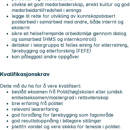
utvikle eit godt medarbeiderskap, ønskt kultur og god
medarbeidartilfredsheit i eininga
leggje til rette for utvikling av kunnskapsbasert
politiarbeid i samarbeid med andre, både internt og
eksternt
sikre eit helsefremjande arbeidsmiljø gjennom dialog
og samarbeid (HMS og internkontroll)
deltakar i leiargruppa til felles eining for etterretning,
førebygging og etterforsking (FEFE)
kan påleggast andre oppgåver
Kvalifikasjonskrav
Dette må du ha for å vere kvalifisert:
bestått eksamen frå Politi(høg)skolen eller juridisk
embetseksamen/mastergrad i rettsvitenskap
brei erfaring frå politiet
relevant leiarerfaring
god forståiing for førebygging som fagområde
god resultatoppnåing i tidlegare stillingar
plettfri vandel og vere skikka for teneste i politiet.