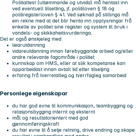
Politiattest (uttømmande og utvida) må hentast inn
ved eventuell tilsetting, jf. politiloven § 18 og
politiregisterloven § 41. Ved søknad på stillinga må
ein rekne med at det blir henta inn opplysningar frå
enkelte av politiet sine register og system til bruk i
vandels- og skikkaheitsvurderinga.
Det er også ønskjeleg med
leiarutdanning
vidareutdanning innan førebyggjande arbeid og/eller
andre relevante fagområde i politiet
kunnskap om HMS, eller at slik kompetanse kan
opparbeidast innan avtalt tid etter tilsetjing
erfaring frå tverretatleg og tverrfagleg samarbeid
Personlege eigenskapar
du har god evne til kommunikasjon, teambygging og
relasjonsbygging internt og eksternt
mål og resultatorientert med god
gjennomføringskraft
du har evne til å setje retning, drive endring og skape