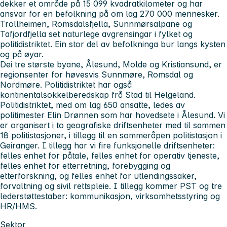
dekker et område på 15 099 kvadratkilometer og har
ansvar for en befolkning på om lag 270 000 mennesker.
Trollheimen, Romsdalsfjella, Sunnmørsalpane og
Tafjordfjella set naturlege avgrensingar i fylket og
politidistriktet. Ein stor del av befolkninga bur langs kysten
og på øyar.
Dei tre største byane, Ålesund, Molde og Kristiansund, er
regionsenter for høvesvis Sunnmøre, Romsdal og
Nordmøre. Politidistriktet har også
kontinentalsokkelberedskap frå Stad til Helgeland.
Politidistriktet, med om lag 650 ansatte, ledes av
politimester Elin Drønnen som har hovedsete i Ålesund. Vi
er organisert i to geografiske driftsenheter med til sammen
18 politistasjoner, i tillegg til en sommeråpen politistasjon i
Geiranger. I tillegg har vi fire funksjonelle driftsenheter:
felles enhet for påtale, felles enhet for operativ tjeneste,
felles enhet for etterretning, forebygging og
etterforskning, og felles enhet for utlendingssaker,
forvaltning og sivil rettspleie. I tillegg kommer PST og tre
lederstøttestaber: kommunikasjon, virksomhetsstyring og
HR/HMS.
Sektor