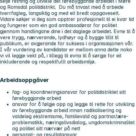
setje retning og utvikle det førebyggande arbeidet i Møre
og Romsdal politidistrikt. Du må trivast med å arbeide
tverrfagleg, langsiktig og med eit bredt oppgavesett.
Vidare søkjer vi deg som opptrer profesjonelt til ei kvar tid
og fungerer som ein god ambassadørar for politiet
gjennom handlingane dine i det daglege arbeidet. Evne til å
vere trygg, nærverande, lydhøyr og å byggje tillit til
publikum, er avgjerande for suksess i organisasjonen vår.
I vår vurdering av kandidatar er mellom anna dette noko
vi vil leggje vekt på, i tillegg til evna til å sørgje for eit
inkluderande og respektfullt arbeidsmiljø.
Arbeidsoppgåver
fag- og koordineringsansvar for politidistriktet sitt
førebyggjande arbeid
ansvar for å følgje opp og leggje til rette for utvikling
av førebyggjande arbeid innan radikalisering og
valdeleg ekstremisme, familievald og partnar/ære-
problematikk, næringslivsdialog, ungdomskriminalitet
og politiet sitt nærvær på nett
personal- og resultatansvar