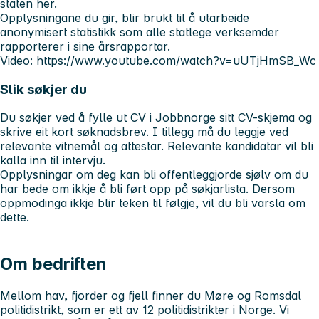
staten
her
.
Opplysningane du gir, blir brukt til å utarbeide
anonymisert statistikk som alle statlege verksemder
rapporterer i sine årsrapportar.
Video:
https://www.youtube.com/watch?v=uUTjHmSB_Wc
Slik søkjer du
Du søkjer ved å fylle ut CV i Jobbnorge sitt CV-skjema og
skrive eit kort søknadsbrev. I tillegg må du leggje ved
relevante vitnemål og attestar. Relevante kandidatar vil bli
kalla inn til intervju.
Opplysningar om deg kan bli offentleggjorde sjølv om du
har bede om ikkje å bli ført opp på søkjarlista. Dersom
oppmodinga ikkje blir teken til følgje, vil du bli varsla om
dette.
Om bedriften
Mellom hav, fjorder og fjell finner du Møre og Romsdal
politidistrikt, som er ett av 12 politidistrikter i Norge. Vi