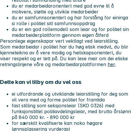
resultat i samhandling med andre
du er medarbeidarorientert med god evne til å
motivere, støtte og utvikle medarbeider
du er samfunnsorientert og har forståing for eininga
si rolle i politiet sitt samfunnsoppdrag
du er ein god rollemodell som leiar og for politiet sin
medarbeiderplattform gjennom eigen åtferd
Personlege eigenskapar vert vektlagt ved leiarstilling.
Som medarbeidar i politiet har du høg etisk medvit, du blir
kjenneteikna av å vere modig og heilskapsorientert, du
viser respekt og er tett på. Du kan lese meir om dei etiske
retningslinjene våre og medarbeidarplattformen
her
.
Dette kan vi tilby om du vel oss
ei utfordrande og utviklande leiarstilling for deg som
vil vera med og forme politiet for framtida
fast stilling som seksjonsleiar (SKO 0326) med
funksjonstittel politiavdelingsleiar, med brutto årslønn
på 840 000 kr. - 890 000 kr
for særskilt kvalifiserte kan noko høgare
lønnsplassering vurderast