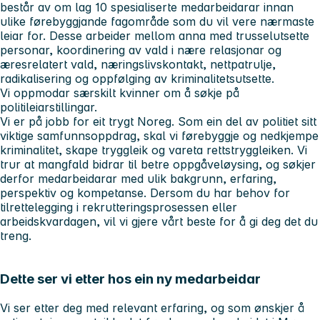
består av om lag 10 spesialiserte medarbeidarar innan
ulike førebyggjande fagområde som du vil vere nærmaste
leiar for. Desse arbeider mellom anna med trusselutsette
personar, koordinering av vald i nære relasjonar og
æresrelatert vald, næringslivskontakt, nettpatrulje,
radikalisering og oppfølging av kriminalitetsutsette.
Vi oppmodar særskilt kvinner om å søkje på
politileiarstillingar.
Vi er på jobb for eit trygt Noreg. Som ein del av politiet sitt
viktige samfunnsoppdrag, skal vi førebyggje og nedkjempe
kriminalitet, skape tryggleik og vareta rettstryggleiken. Vi
trur at mangfald bidrar til betre oppgåveløysing, og søkjer
derfor medarbeidarar med ulik bakgrunn, erfaring,
perspektiv og kompetanse. Dersom du har behov for
tilrettelegging i rekrutteringsprosessen eller
arbeidskvardagen, vil vi gjere vårt beste for å gi deg det du
treng.
Dette ser vi etter hos ein ny medarbeidar
Vi ser etter deg med relevant erfaring, og som ønskjer å