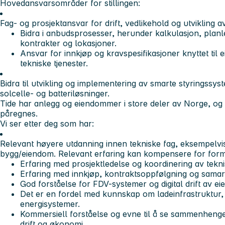
Hovedansvarsområder for stillingen:
Fag- og prosjektansvar for drift, vedlikehold og utvikling
Bidra i anbudsprosesser, herunder kalkulasjon, planl
kontrakter og lokasjoner.
Ansvar for innkjøp og kravspesifikasjoner knyttet til 
tekniske tjenester.
Bidra til utvikling og implementering av smarte styringssyst
solcelle- og batteriløsninger.
Tide har anlegg og eiendommer i store deler av Norge, og e
påregnes.
Vi ser etter deg som har:
Relevant høyere utdanning innen tekniske fag, eksempelvis 
bygg/eiendom. Relevant erfaring kan kompensere for form
Erfaring med prosjektledelse og koordinering av tekni
Erfaring med innkjøp, kontraktsoppfølgning og samar
God forståelse for FDV-systemer og digital drift av e
Det er en fordel med kunnskap om ladeinfrastruktur, e
energisystemer.
Kommersiell forståelse og evne til å se sammenhenge
drift og økonomi.