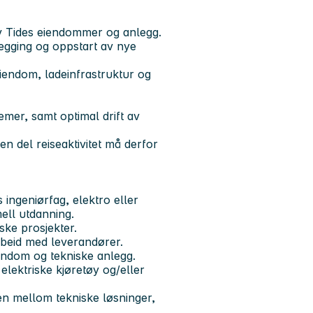
 av Tides eiendommer og anlegg.
egging og oppstart av nye
eiendom, ladeinfrastruktur og
emer, samt optimal drift av
n del reiseaktivitet må derfor
ingeniørfag, elektro eller
ell utdanning.
ske prosjekter.
beid med leverandører.
iendom og tekniske anlegg.
lektriske kjøretøy og/eller
n mellom tekniske løsninger,