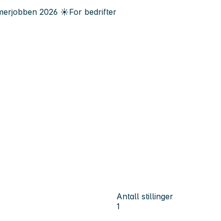
erjobben
2026
☀️
For bedrifter
Antall stillinger
1