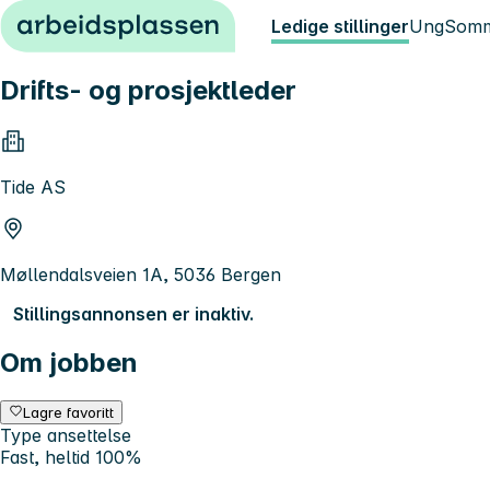
Hopp til innhold
Ledige stillinger
Ung
Somm
Drifts- og prosjektleder
Tide AS
Møllendalsveien 1A, 5036 Bergen
Stillingsannonsen er inaktiv.
Om jobben
Lagre favoritt
Type ansettelse
Fast, heltid 100%