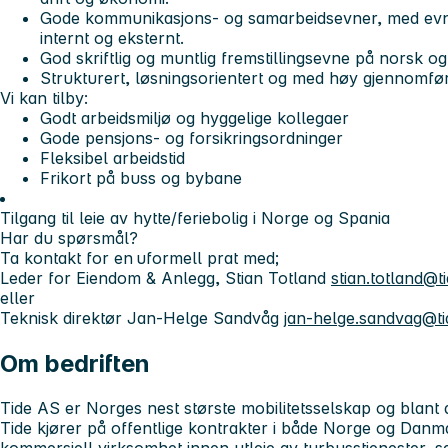
Gode kommunikasjons- og samarbeidsevner, med evne 
internt og eksternt.
God skriftlig og muntlig fremstillingsevne på norsk og
Strukturert, løsningsorientert og med høy gjennomfø
Vi kan tilby:
Godt arbeidsmiljø og hyggelige kollegaer
Gode pensjons- og forsikringsordninger
Fleksibel arbeidstid
Frikort på buss og bybane
Tilgang til leie av hytte/feriebolig i Norge og Spania
Har du spørsmål?
Ta kontakt for en uformell prat med;
Leder for Eiendom & Anlegg, Stian Totland
stian.totland@t
eller
Teknisk direktør Jan-Helge Sandvåg
jan-helge.sandvag@ti
Om bedriften
Tide AS er Norges nest største mobilitetsselskap og blant 
Tide kjører på offentlige kontrakter i både Norge og Danm
kommersiell virksomhet innen utleie av turbusstjenester, s