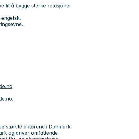
til å bygge sterke relasjoner
 engelsk.
ringsevne.
ide.no
de.no
.
de største aktørene i Danmark.
ark og driver omfattende
amt fly- og ekspressbuss.