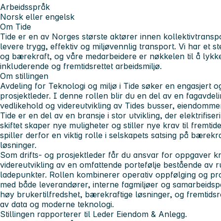
Arbeidsspråk
Norsk eller engelsk
Om Tide
Tide er en av Norges største aktører innen kollektivtransp
levere trygg, effektiv og miljøvennlig transport. Vi har et st
og bærekraft, og våre medarbeidere er nøkkelen til å lykke
inkluderende og fremtidsrettet arbeidsmiljø.
Om stillingen
Avdeling for Teknologi og miljø i Tide søker en engasjert og
prosjektleder. I denne rollen blir du en del av en fagavdeli
vedlikehold og videreutvikling av Tides busser, eiendommer
Tide er en del av en bransje i stor utvikling, der elektrifis
skiftet skaper nye muligheter og stiller nye krav til fremtid
spiller derfor en viktig rolle i selskapets satsing på bærekr
løsninger.
Som drifts- og prosjektleder får du ansvar for oppgaver knyt
videreutvikling av en omfattende portefølje bestående av
ladepunkter. Rollen kombinerer operativ oppfølging og pros
med både leverandører, interne fagmiljøer og samarbeidspart
høy brukertilfredshet, bærekraftige løsninger, og fremtids
av data og moderne teknologi.
Stillingen rapporterer til Leder Eiendom & Anlegg.