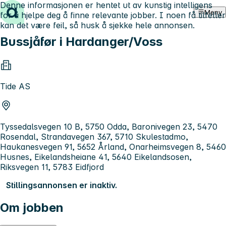
Denne informasjonen er hentet ut av kunstig intelligens
Hopp til innhold
Meny
for å hjelpe deg å finne relevante jobber. I noen få tilfeller
kan det være feil, så husk å sjekke hele annonsen.
Bussjåfør i Hardanger/Voss
Tide AS
Tyssedalsvegen 10 B, 5750 Odda, Baronivegen 23, 5470
Rosendal, Strandavegen 367, 5710 Skulestadmo,
Haukanesvegen 91, 5652 Årland, Onarheimsvegen 8, 5460
Husnes, Eikelandsheiane 41, 5640 Eikelandsosen,
Riksvegen 11, 5783 Eidfjord
Stillingsannonsen er inaktiv.
Om jobben