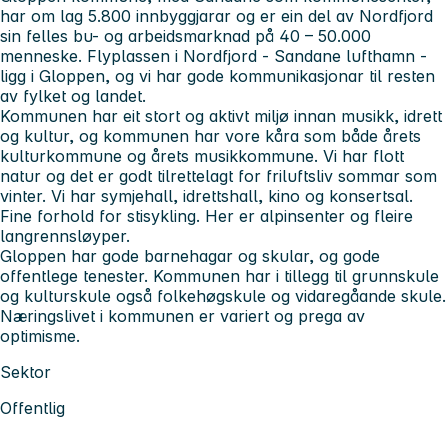
har om lag 5.800 innbyggjarar og er ein del av Nordfjord
sin felles bu- og arbeidsmarknad på 40 – 50.000
menneske. Flyplassen i Nordfjord - Sandane lufthamn -
ligg i Gloppen, og vi har gode kommunikasjonar til resten
av fylket og landet.
Kommunen har eit stort og aktivt miljø innan musikk, idrett
og kultur, og kommunen har vore kåra som både årets
kulturkommune og årets musikkommune. Vi har flott
natur og det er godt tilrettelagt for friluftsliv sommar som
vinter. Vi har symjehall, idrettshall, kino og konsertsal.
Fine forhold for stisykling. Her er alpinsenter og fleire
langrennsløyper.
Gloppen har gode barnehagar og skular, og gode
offentlege tenester. Kommunen har i tillegg til grunnskule
og kulturskule også folkehøgskule og vidaregåande skule.
Næringslivet i kommunen er variert og prega av
optimisme.
Sektor
Offentlig