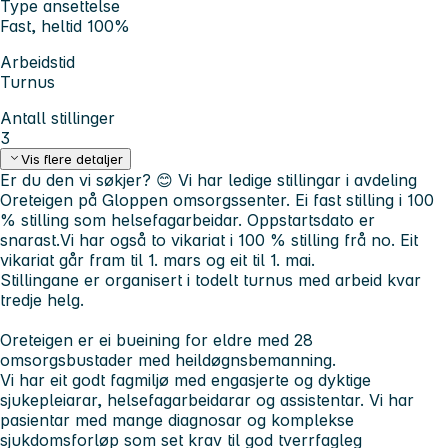
Type ansettelse
Fast, heltid 100%
Arbeidstid
Turnus
Antall stillinger
3
Vis flere detaljer
Er du den vi søkjer? 😊 Vi har ledige stillingar i avdeling
Oreteigen på Gloppen omsorgssenter.
Ei fast stilling i 100
% stilling som helsefagarbeidar. Oppstartsdato er
snarast.
Vi har også to vikariat i 100 % stilling frå no. Eit
vikariat går fram til 1. mars og eit til 1. mai.
Stillingane er organisert i todelt turnus med arbeid kvar
tredje helg.
Oreteigen er ei bueining for eldre med 28
omsorgsbustader med heildøgnsbemanning.
Vi har eit godt fagmiljø med engasjerte og dyktige
sjukepleiarar, helsefagarbeidarar og assistentar. Vi har
pasientar med mange diagnosar og komplekse
sjukdomsforløp som set krav til god tverrfagleg