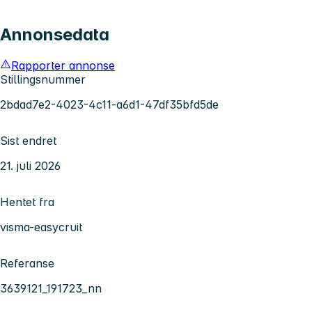
Annonsedata
Rapporter annonse
Stillingsnummer
2bdad7e2-4023-4c11-a6d1-47df35bfd5de
Sist endret
21. juli 2026
Hentet fra
visma-easycruit
Referanse
3639121_191723_nn