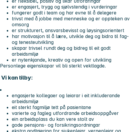
er fleksibel, positiv og likar utfordringar
er engasjert, trygg og sjølvstendig i vurderingar
fungerer godt i team og har evne til å delegere
trivst med å jobbe med menneske og er oppteken av
omsorg
er strukturert, ansvarsbevisst og løysingsorientert
har motivasjon til å lære, utvikle deg og bidra til fag-
og tenesteutvikling
skapar trivsel rundt deg og bidreg til eit godt
arbeidsmiljø
er nytenkjande, kreativ og open for utvikling
Personlege eigenskapar vil bli sterkt vektlagde.
Vi kan tilby:
engasjerte kollegaer og leiarar i eit inkluderande
arbeidsmiljø
eit sterkt fagmiljø tett på pasientane
varierte og fagleg utfordrande arbeidsoppgåver
ein arbeidsplass du kan vere stolt av
gode pensjons- og forsikringsordningar
ekstra godtgjering for sjukepleiar, vernepleiar og