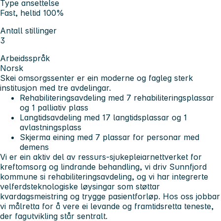
Type ansettelse
Fast, heltid 100%
Antall stillinger
3
Arbeidsspråk
Norsk
Skei omsorgssenter er ein moderne og fagleg sterk
institusjon med tre avdelingar.
Rehabiliteringsavdeling med 7 rehabiliteringsplassar
og 1 palliativ plass
Langtidsavdeling med 17 langtidsplassar og 1
avlastningsplass
Skjerma eining med 7 plassar for personar med
demens
Vi er ein aktiv del av ressurs-sjukepleiarnettverket for
kreftomsorg og lindrande behandling, vi driv Sunnfjord
kommune si rehabiliteringsavdeling, og vi har integrerte
velferdsteknologiske løysingar som støttar
kvardagsmeistring og trygge pasientforløp. Hos oss jobbar
vi målretta for å vere ei levande og framtidsretta teneste,
der fagutvikling står sentralt.