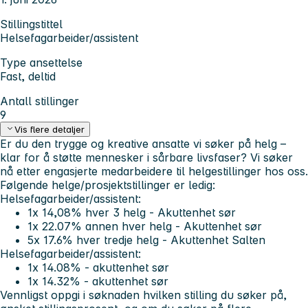
Stillingstittel
Helsefagarbeider/assistent
Type ansettelse
Fast, deltid
Antall stillinger
9
Vis flere detaljer
Er du den trygge og kreative ansatte vi søker på helg –
klar for å støtte mennesker i sårbare livsfaser?
Vi søker
nå etter engasjerte medarbeidere til helgestillinger hos oss.
Følgende helge/prosjektstillinger er ledig:
Helsefagarbeider/assistent:
1x 14,08% hver 3 helg - Akuttenhet sør
1x 22.07% annen hver helg - Akuttenhet sør
5x 17.6% hver tredje helg - Akuttenhet Salten
Helsefagarbeider/assistent:
1x 14.08% - akuttenhet sør
1x 14.32% - akuttenhet sør
Vennligst oppgi i søknaden hvilken stilling du søker på,