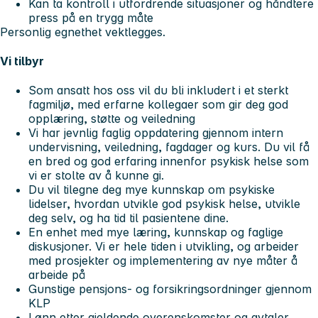
Kan ta kontroll i utfordrende situasjoner og håndtere
press på en trygg måte
Personlig egnethet vektlegges.
Vi tilbyr
Som ansatt hos oss vil du bli inkludert i et sterkt
fagmiljø, med erfarne kollegaer som gir deg god
opplæring, støtte og veiledning
Vi har jevnlig faglig oppdatering gjennom intern
undervisning, veiledning, fagdager og kurs. Du vil få
en bred og god erfaring innenfor psykisk helse som
vi er stolte av å kunne gi.
Du vil tilegne deg mye kunnskap om psykiske
lidelser, hvordan utvikle god psykisk helse, utvikle
deg selv, og ha tid til pasientene dine.
En enhet med mye læring, kunnskap og faglige
diskusjoner. Vi er hele tiden i utvikling, og arbeider
med prosjekter og implementering av nye måter å
arbeide på
Gunstige pensjons- og forsikringsordninger gjennom
KLP
Lønn etter gjeldende overenskomster og avtaler