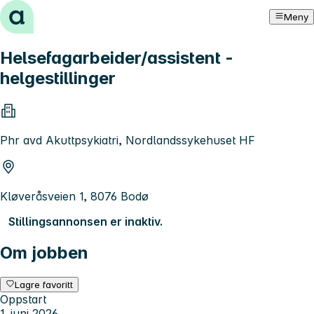
Hopp til innhold
Meny
Helsefagarbeider/assistent -
helgestillinger
Phr avd Akuttpsykiatri, Nordlandssykehuset HF
Kløveråsveien 1, 8076 Bodø
Stillingsannonsen er inaktiv.
Om jobben
Lagre favoritt
Oppstart
1. juni 2026