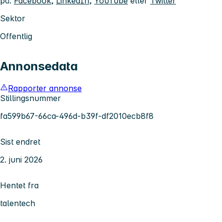
på:
Facebook
,
LinkedIn
,
YouTube
eller
Twitter
Sektor
Offentlig
Annonsedata
Rapporter annonse
Stillingsnummer
fa599b67-66ca-496d-b39f-df2010ecb8f8
Sist endret
2. juni 2026
Hentet fra
talentech