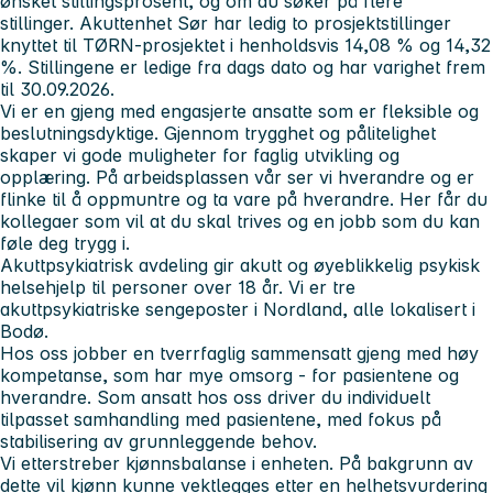
ønsket stillingsprosent, og om du søker på flere
stillinger. Akuttenhet Sør har ledig to prosjektstillinger
knyttet til TØRN‑prosjektet i henholdsvis 14,08 % og 14,32
%. Stillingene er ledige fra dags dato og har varighet frem
til 30.09.2026.
Vi er en gjeng med engasjerte ansatte som er fleksible og
beslutningsdyktige. Gjennom trygghet og pålitelighet
skaper vi gode muligheter for faglig utvikling og
opplæring. På arbeidsplassen vår ser vi hverandre og er
flinke til å oppmuntre og ta vare på hverandre. Her får du
kollegaer som vil at du skal trives og en jobb som du kan
føle deg trygg i.
Akuttpsykiatrisk avdeling gir akutt og øyeblikkelig psykisk
helsehjelp til personer over 18 år. Vi er tre
akuttpsykiatriske sengeposter i Nordland, alle lokalisert i
Bodø.
Hos oss jobber en tverrfaglig sammensatt gjeng med høy
kompetanse, som har mye omsorg - for pasientene og
hverandre. Som ansatt hos oss driver du individuelt
tilpasset samhandling med pasientene, med fokus på
stabilisering av grunnleggende behov.
Vi etterstreber kjønnsbalanse i enheten. På bakgrunn av
dette vil kjønn kunne vektlegges etter en helhetsvurdering