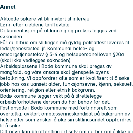
Annet
Aktuelle søkere vil bli invitert til intervju.
Lønn etter gjeldene tariffavtale.
Dokumentasjon på utdanning og praksis legges ved
søknaden.
Får du tilbud om stillingen må gyldig politiattest leveres til
leder/tjenestested. jf. Kommunal helse- og
omsorgstjenestelov § 5-4 og helsepersonelloven §20a
(skal ikke vedlegges søknaden)
Arbeidsplassene i Bodø kommune skal preges av
mangfold, og våre ansatte skal gjenspeile byens
befolkning. Vi oppfordrer alle som er kvalifisert til å søke
jobb hos oss uansett alder, funksjonsevne, kjønn, seksuell
orientering, religion eller etnisk bakgrunn.
Bodø kommune legger vekt på å tilrettelegge
arbeidsforholdene dersom du har behov for det.
Fast ansatte i Bodø kommune med fortrinnsrett som
overtallig, avklart omplasseringskandidat på bakgrunn av
helse eller som ønsker å øke sin stillingsandel oppfordres
til å søke.
Ditt navn kan bli offentliggjort selv om du ber om å ikke bli