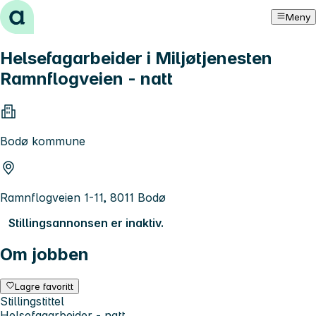
Hopp til innhold
Meny
Helsefagarbeider i Miljøtjenesten
Ramnflogveien - natt
Bodø kommune
Ramnflogveien 1-11, 8011 Bodø
Stillingsannonsen er inaktiv.
Om jobben
Lagre favoritt
Stillingstittel
Helsefagarbeider - natt