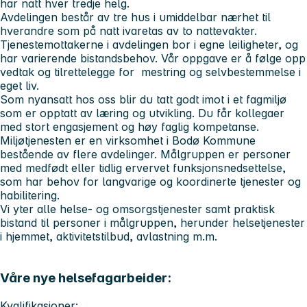
har natt hver tredje helg.
Avdelingen består av tre hus i umiddelbar nærhet til
hverandre som på natt ivaretas av to nattevakter.
Tjenestemottakerne i avdelingen bor i egne leiligheter, og
har varierende bistandsbehov. Vår oppgave er å følge opp
vedtak og tilrettelegge for mestring og selvbestemmelse i
eget liv.
Som nyansatt hos oss blir du tatt godt imot i et fagmiljø
som er opptatt av læring og utvikling. Du får kollegaer
med stort engasjement og høy faglig kompetanse.
Miljøtjenesten er en virksomhet i Bodø Kommune
bestående av flere avdelinger. Målgruppen er personer
med medfødt eller tidlig ervervet funksjonsnedsettelse,
som har behov for langvarige og koordinerte tjenester og
habilitering.
Vi yter alle helse- og omsorgstjenester samt praktisk
bistand til personer i målgruppen, herunder helsetjenester
i hjemmet, aktivitetstilbud, avlastning m.m.
Våre nye helsefagarbeider:
Kvalifikasjoner: