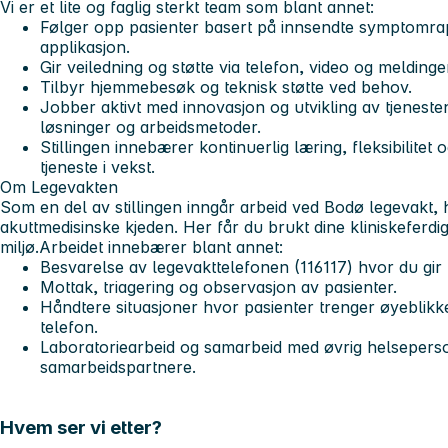
Vi er et lite og faglig sterkt team som blant annet:
Følger opp pasienter basert på innsendte symptomra
applikasjon.
Gir veiledning og støtte via telefon, video og meldinge
Tilbyr hjemmebesøk og teknisk støtte ved behov.
Jobber aktivt med innovasjon og utvikling av tjenesten
løsninger og arbeidsmetoder.
Stillingen innebærer kontinuerlig læring, fleksibilitet 
tjeneste i vekst.
Om Legevakten
Som en del av stillingen inngår arbeid ved Bodø legevakt, h
akuttmedisinske kjeden. Her får du brukt dine kliniskeferdig
miljø.Arbeidet innebærer blant annet:
Besvarelse av legevakttelefonen (116117) hvor du gir f
Mottak, triagering og observasjon av pasienter.
Håndtere situasjoner hvor pasienter trenger øyeblikke
telefon.
Laboratoriearbeid og samarbeid med øvrig helsepers
samarbeidspartnere.
Hvem ser vi etter?