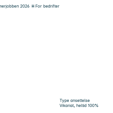
erjobben
2026
☀️
For bedrifter
Type ansettelse
Vikariat, heltid 100%