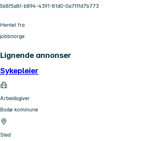
568f5a8f-b894-4391-81d0-0a7fffd7b773
Hentet fra
jobbnorge
Lignende annonser
Sykepleier
Arbeidsgiver
Bodø kommune
Sted