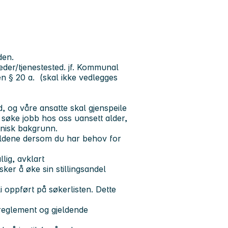
den.
 leder/tjenestested. jf. Kommunal
 § 20 a. (skal ikke vedlegges
 og våre ansatte skal gjenspeile
å søke jobb hos oss uansett alder,
 etnisk bakgrunn.
oldene dersom du har behov for
lig, avklart
er å øke sin stillingsandel
li oppført på søkerlisten. Dette
, reglement og gjeldende