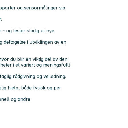
pporter og sensormålinger via
r.
 - og tester stadig ut nye
og deltagelse i utviklingen av en
vor du blir en viktig del av den
heter i et variert og meningsfullt
aglig rådgivning og veiledning.
lig hjelp, både fysisk og per
onell og andre