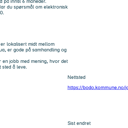
 på inntil 6 måneder.
Har du spørsmål om elektronisk
0.
er lokalisert midt mellom
trua, er gode på samhandling og
er en jobb med mening, hvor det
 sted å leve.
Nettsted
https://bodo.kommune.no/j
Sist endret