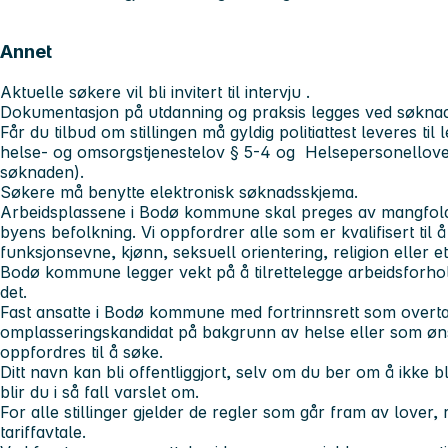
Annet
Aktuelle søkere vil bli invitert til intervju .
Dokumentasjon på utdanning og praksis legges ved søkna
Får du tilbud om stillingen må gyldig politiattest leveres til
helse- og omsorgstjenestelov § 5-4 og Helsepersonelloven
søknaden).
Søkere må benytte elektronisk søknadsskjema.
Arbeidsplassene i Bodø kommune skal preges av mangfold,
byens befolkning. Vi oppfordrer alle som er kvalifisert til 
funksjonsevne, kjønn, seksuell orientering, religion eller
Bodø kommune legger vekt på å tilrettelegge arbeidsforh
det.
Fast ansatte i Bodø kommune med fortrinnsrett som overtal
omplasseringskandidat på bakgrunn av helse eller som ønsk
oppfordres til å søke.
Ditt navn kan bli offentliggjort, selv om du ber om å ikke b
blir du i så fall varslet om.
For alle stillinger gjelder de regler som går fram av lover
tariffavtale.