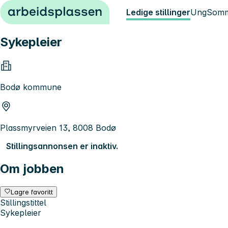
Hopp til innhold
Ledige stillinger
Ung
Somm
Sykepleier
Bodø kommune
Plassmyrveien 13, 8008 Bodø
Stillingsannonsen er inaktiv.
Om jobben
Lagre favoritt
Stillingstittel
Sykepleier