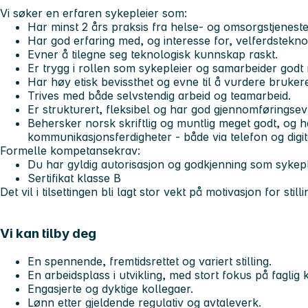
Vi søker en erfaren sykepleier som:
Har minst 2 års praksis fra helse- og omsorgstjeneste
Har god erfaring med, og interesse for, velferdsteknol
Evner å tilegne seg teknologisk kunnskap raskt.
Er trygg i rollen som sykepleier og samarbeider god
Har høy etisk bevissthet og evne til å vurdere bruker
Trives med både selvstendig arbeid og teamarbeid.
Er strukturert, fleksibel og har god gjennomføringsev
Behersker norsk skriftlig og muntlig meget godt, og 
kommunikasjonsferdigheter - både via telefon og digit
Formelle kompetansekrav:
Du har gyldig autorisasjon og godkjenning som sykepl
Sertifikat klasse B
Det vil i tilsettingen bli lagt stor vekt på motivasjon for sti
Vi kan tilby deg
En spennende, fremtidsrettet og variert stilling.
En arbeidsplass i utvikling, med stort fokus på faglig k
Engasjerte og dyktige kollegaer.
Lønn etter gjeldende regulativ og avtaleverk.