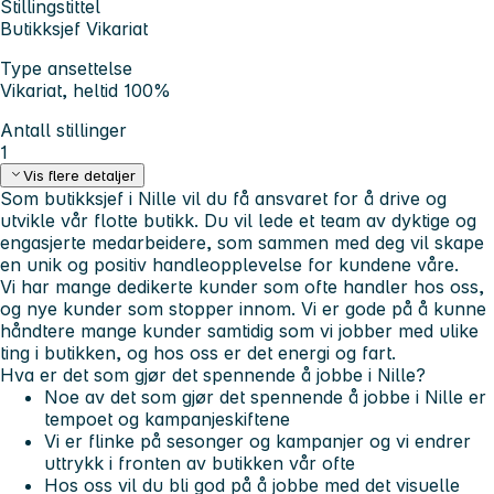
Stillingstittel
Butikksjef Vikariat
Type ansettelse
Vikariat, heltid 100%
Antall stillinger
1
Vis flere detaljer
Som butikksjef i Nille vil du få ansvaret for å
drive og
utvikle vår flotte butikk
. Du vil lede et team av dyktige og
engasjerte medarbeidere, som sammen med deg vil skape
en unik og positiv handleopplevelse for kundene våre.
Vi har mange dedikerte kunder som ofte handler hos oss,
og nye kunder som stopper innom. Vi er gode på å kunne
håndtere mange kunder samtidig som vi jobber med ulike
ting i butikken, og hos oss er det
energi
og
fart
.
Hva er det som gjør det spennende å jobbe i Nille?
Noe av det som gjør det spennende å jobbe i Nille er
tempoet og kampanjeskiftene
Vi er flinke på sesonger og kampanjer og vi endrer
uttrykk i fronten av butikken vår ofte
Hos oss vil du bli god på å jobbe med det visuelle