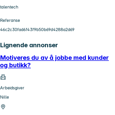
talentech
Referanse
46c2c30fad6f43f9b50b69d4288a2d69
Lignende annonser
Motiveres du av å jobbe med kunder
og butikk?
Arbeidsgiver
Nille