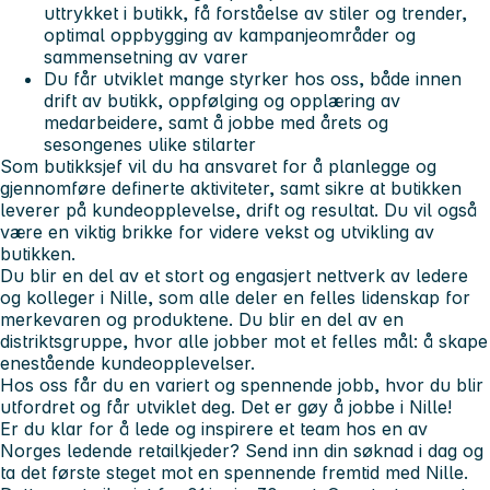
uttrykket i butikk, få forståelse av stiler og trender,
optimal oppbygging av kampanjeområder og
sammensetning av varer
Du får utviklet mange styrker hos oss, både innen
drift av butikk, oppfølging og opplæring av
medarbeidere, samt å jobbe med årets og
sesongenes ulike stilarter
Som butikksjef vil du ha ansvaret for å planlegge og
gjennomføre definerte aktiviteter, samt sikre at butikken
leverer på kundeopplevelse, drift og resultat.
Du vil også
være en viktig brikke for videre vekst og utvikling av
butikken.
Du blir en del av et stort og engasjert nettverk av ledere
og kolleger i Nille, som alle deler en felles lidenskap for
merkevaren og produktene. Du blir en del av en
distriktsgruppe, hvor alle jobber mot et felles mål: å skape
enestående kundeopplevelser.
Hos oss får du en variert og spennende jobb, hvor du blir
utfordret og får utviklet deg.
Det er gøy å jobbe i Nille!
Er du klar for å lede og inspirere et team hos en av
Norges ledende retailkjeder?
Send inn din søknad i dag og
ta det første steget mot en spennende fremtid med Nille.