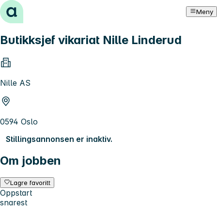
Hopp til innhold
Meny
Butikksjef vikariat Nille Linderud
Nille AS
0594 Oslo
Stillingsannonsen er inaktiv.
Om jobben
Lagre favoritt
Oppstart
snarest