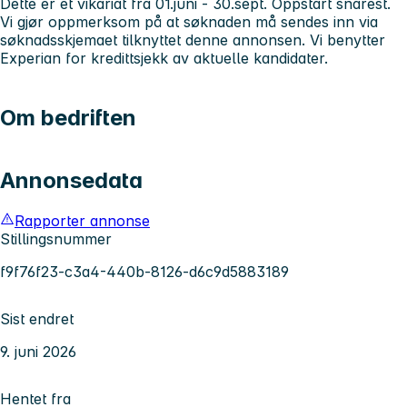
Dette er et vikariat fra 01.juni - 30.sept. Oppstart snarest.
Vi gjør oppmerksom på at søknaden må sendes inn via
søknadsskjemaet tilknyttet denne annonsen. Vi benytter
Experian for kredittsjekk av aktuelle kandidater.
Om bedriften
Annonsedata
Rapporter annonse
Stillingsnummer
f9f76f23-c3a4-440b-8126-d6c9d5883189
Sist endret
9. juni 2026
Hentet fra