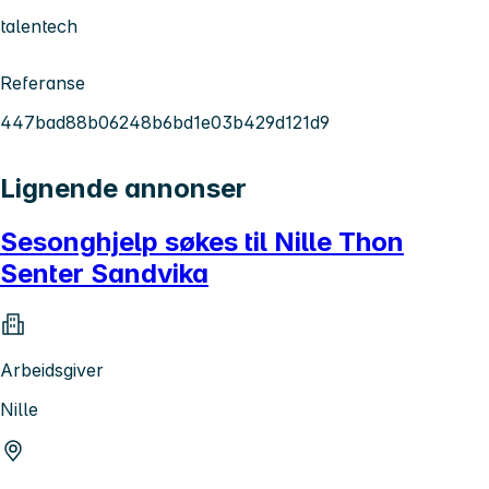
talentech
Referanse
447bad88b06248b6bd1e03b429d121d9
Lignende annonser
Sesonghjelp søkes til Nille Thon
Senter Sandvika
Arbeidsgiver
Nille