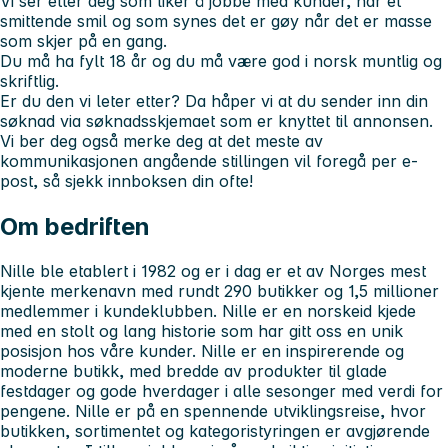
Vi ser etter deg som liker å jobbe med kunder, har et
smittende smil og som synes det er gøy når det er masse
som skjer på en gang.
Du må ha fylt 18 år og du må være god i norsk muntlig og
skriftlig.
Er du den vi leter etter? Da håper vi at du sender inn din
søknad via søknadsskjemaet som er knyttet til annonsen.
Vi ber deg også merke deg at det meste av
kommunikasjonen angående stillingen vil foregå per e-
post, så sjekk innboksen din ofte!
Om bedriften
Nille ble etablert i 1982 og er i dag er et av Norges mest
kjente merkenavn med rundt 290 butikker og 1,5 millioner
medlemmer i kundeklubben. Nille er en norskeid kjede
med en stolt og lang historie som har gitt oss en unik
posisjon hos våre kunder. Nille er en inspirerende og
moderne butikk, med bredde av produkter til glade
festdager og gode hverdager i alle sesonger med verdi for
pengene. Nille er på en spennende utviklingsreise, hvor
butikken, sortimentet og kategoristyringen er avgjørende