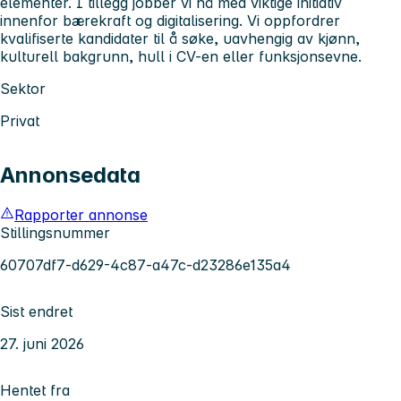
elementer. I tillegg jobber vi nå med viktige initiativ
innenfor bærekraft og digitalisering. Vi oppfordrer
kvalifiserte kandidater til å søke, uavhengig av kjønn,
kulturell bakgrunn, hull i CV-en eller funksjonsevne.
Sektor
Privat
Annonsedata
Rapporter annonse
Stillingsnummer
60707df7-d629-4c87-a47c-d23286e135a4
Sist endret
27. juni 2026
Hentet fra