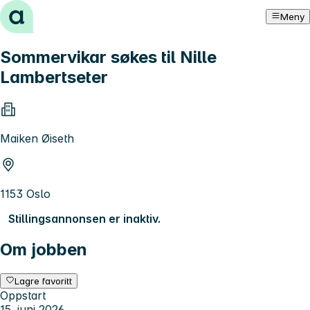
Hopp til innhold
Meny
Sommervikar søkes til Nille
Lambertseter
Maiken Øiseth
1153 Oslo
Stillingsannonsen er inaktiv.
Om jobben
Lagre favoritt
Oppstart
15. juni 2026