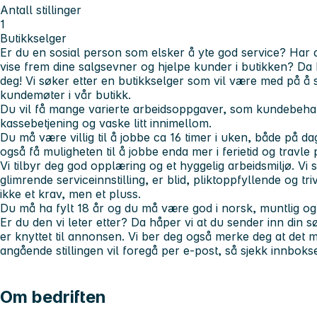
Antall stillinger
1
Butikkselger
Er du en sosial person som elsker å yte god service? Har 
vise frem dine salgsevner og hjelpe kunder i butikken? Da h
deg! Vi søker etter en butikkselger som vil være med på å s
kundemøter i vår butikk.
Du vil få mange varierte arbeidsoppgaver, som kundebehand
kassebetjening og vaske litt innimellom.
Du må være villig til å jobbe ca 16 timer i uken, både på dag
også få muligheten til å jobbe enda mer i ferietid og travle 
Vi tilbyr deg god opplæring og et hyggelig arbeidsmiljø. Vi
glimrende serviceinnstilling, er blid, pliktoppfyllende og tr
ikke et krav, men et pluss.
Du må ha fylt 18 år og du må være god i norsk, muntlig og s
Er du den vi leter etter? Da håper vi at du sender inn din
er knyttet til annonsen. Vi ber deg også merke deg at de
angående stillingen vil foregå per e-post, så sjekk innbokse
Om bedriften