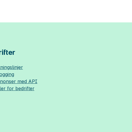
ifter
ningslinjer
logging
nnonser med API
ler for bedrifter