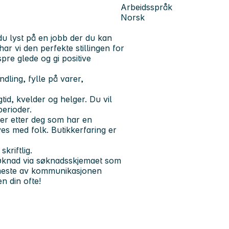
Arbeidsspråk
Norsk
du lyst på en jobb der du kan
ar vi den perfekte stillingen for
pre glede og gi positive
ling, fylle på varer,
tid, kvelder og helger. Du vil
perioder.
 ser etter deg som har en
ives med folk. Butikkerfaring er
kriftlig.
 søknad via søknadsskjemaet som
t meste av kommunikasjonen
n din ofte!