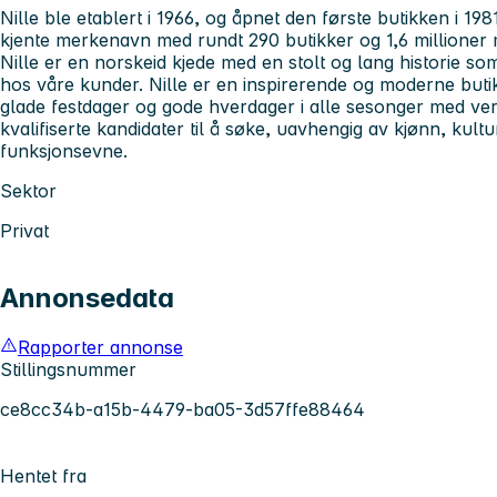
Nille ble etablert i 1966, og åpnet den første butikken i 198
kjente merkenavn med rundt 290 butikker og 1,6 millione
Nille er en norskeid kjede med en stolt og lang historie som
hos våre kunder. Nille er en inspirerende og moderne buti
glade festdager og gode hverdager i alle sesonger med ver
kvalifiserte kandidater til å søke, uavhengig av kjønn, kult
funksjonsevne.
Sektor
Privat
Annonsedata
Rapporter annonse
Stillingsnummer
ce8cc34b-a15b-4479-ba05-3d57ffe88464
Hentet fra