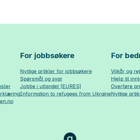
For jobbsøkere
For bedr
Nyttige artikler for jobbsøkere
Vilkår og ret
Spørsmål og svar
Hjelp til inn
sler
Jobbe i utlandet (EURES)
Overføre a
erklæring
Information to refugees from Ukraine
Nyttige artik
sen.no