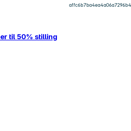
affc6b7ba4ea4a06a7296b
r til 50% stilling