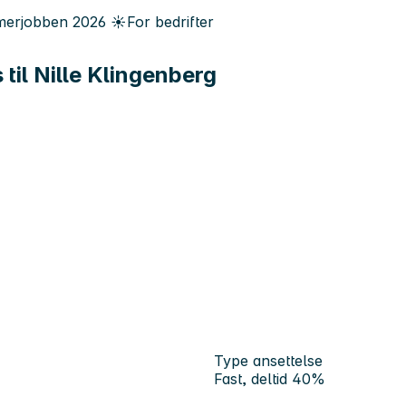
erjobben
2026
☀️
For bedrifter
til Nille Klingenberg
Type ansettelse
Fast, deltid 40%