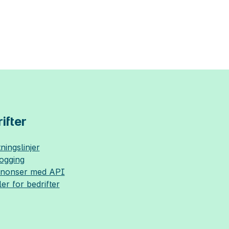
ifter
ningslinjer
logging
nnonser med API
ler for bedrifter