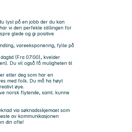
du lyst på en jobb der du kan
ar vi den perfekte stillingen for
spre glede og gi positive
dling, vareeksponering, fylle på
 dagtid (Fra 07:00), kvelder
n). Du vil også få muligheten til
 ser etter deg som har en
rives med folk. Du må ha høyt
reativt øye.
ve norsk flytende, samt. kunne
 søknad via søknadsskjemaet som
t meste av kommunikasjonen
n din ofte!