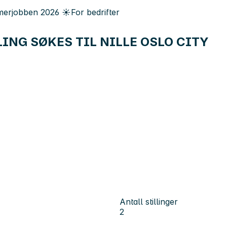
erjobben
2026
☀️
For bedrifter
ING SØKES TIL NILLE OSLO CITY
Antall stillinger
2