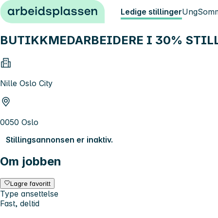
Hopp til innhold
Ledige stillinger
Ung
Somm
BUTIKKMEDARBEIDERE I 30% STILL
Nille Oslo City
0050 Oslo
Stillingsannonsen er inaktiv.
Om jobben
Lagre favoritt
Type ansettelse
Fast, deltid