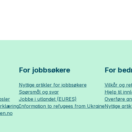
For jobbsøkere
For bedr
Nyttige artikler for jobbsøkere
Vilkår og ret
Spørsmål og svar
Hjelp til inn
sler
Jobbe i utlandet (EURES)
Overføre a
erklæring
Information to refugees from Ukraine
Nyttige artik
sen.no