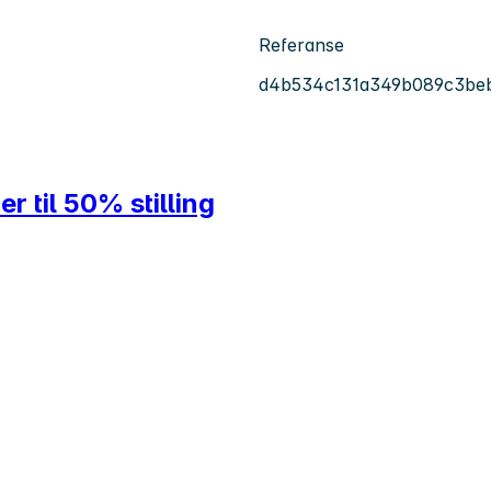
Referanse
d4b534c131a349b089c3be
r til 50% stilling