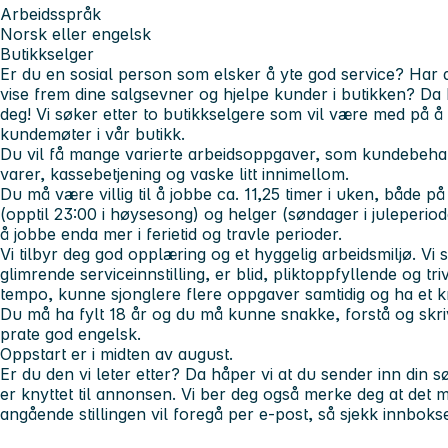
Arbeidsspråk
Norsk eller engelsk
Butikkselger
Er du en sosial person som elsker å yte god service? Har 
vise frem dine salgsevner og hjelpe kunder i butikken? Da h
deg! Vi søker etter to butikkselgere som vil være med på å 
kundemøter i vår butikk.
Du vil få mange varierte arbeidsoppgaver, som kundebehan
varer, kassebetjening og vaske litt innimellom.
Du må være villig til å jobbe ca. 11,25 timer i uken, både på
(opptil 23:00 i høysesong) og helger (søndager i juleperiode
å jobbe enda mer i ferietid og travle perioder.
Vi tilbyr deg god opplæring og et hyggelig arbeidsmiljø. Vi
glimrende serviceinnstilling, er blid, pliktoppfyllende og t
tempo, kunne sjonglere flere oppgaver samtidig og ha et k
Du må ha fylt 18 år og du må kunne snakke, forstå og skri
prate god engelsk.
Oppstart er i midten av august.
Er du den vi leter etter? Da håper vi at du sender inn din
er knyttet til annonsen. Vi ber deg også merke deg at de
angående stillingen vil foregå per e-post, så sjekk innbokse