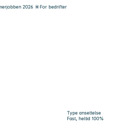
erjobben
2026
☀️
For bedrifter
Type ansettelse
Fast, heltid 100%