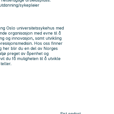
helsefaglige arbeidsplass:
utdanning/sykepleier
ing
Oslo universitetssykehus med
de organisasjon med evne til å
ing og innovasjon, samt utvikling
resisjonsmedisin. Hos oss finner
g her blir du en del av Norges
miljø preget av åpenhet og
il du få muligheten til å utvikle
teller.
Sist endret