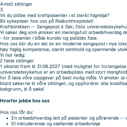
Antall stillinger
3
Vil du jobbe med kreftpasienter i et sterkt fagmiljø?
Bli sykepleier hos oss på Radiumhospitalet!
Kreftklinikken -- Sengepost 6 Sør, Oslo universitetssykehu
Vi søker deg som ønsker en meningsfull arbeidshverdag der 
- for pasienter i både kurativ og palliativ fase.
Hos oss blir du en del av en moderne sengepost i nye lok
høy faglig kompetanse, sterkt samhold og spennende utvik
Vi har ledig:
2 faste stillinger
1 vikariat frem til 31.08.2027 (med mulighet for forlengelse
universitetssykehus er en arbeidsplass med stort mangfold
for å løse våre oppgaver på best mulig måte. Vi ønsker at 
blant søkerne til våre stillinger, og oppfordrer alle kvalifi
bakgrunn, til å søke!
Hvorfor jobbe hos oss
Hos oss får du:
En arbeidshverdag tett på pasienter og pårørende -- d
Et inkluderende og støttende arbeidsmiljø