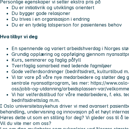
Personlige egenskaper vi setter ekstra pris på
Du er initiativrik og utviklings orientert
Du bygger gode relasjoner
Du trives i en organisasjon i endring
Du er en tydelig talsperson for pasientenes behov
Hva tilbyr vi deg
En spennende og variert arbeidshverdag i Norges stør
Grundig opplæring og oppfølging gjennom nyansatt
Kurs, seminarer og faglig påfyll
Tverrfaglig samarbeid med ledende fagmiljøer
Gode velferdsordninger (bedriftsidrett, kulturtilbud m
Vi tar vare på våre nye medarbeidere og støtter deg
sentrale nyansattprogram, les mer: https://www.oslo
oss/jobb-og-utdanning/arbeidsplassen-var/velkomm
Vi har velferdstilbud for våre medarbeidere, f. eks. tea
bedriftsidrettslag m.m.
I Oslo universitetssykehus driver vi med avansert pasient
behandling, undervisning og innovasjon på et høyt internas
Høres dette ut som en stilling for deg? Vi gleder oss til å l
Vil du vite mer om oss?