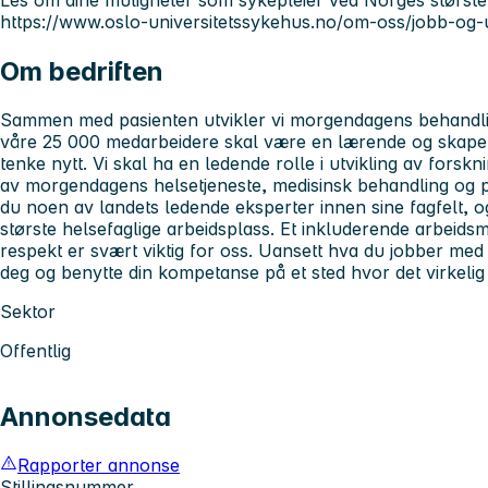
Les om dine muligheter som sykepleier ved Norges største 
https://www.oslo-universitetssykehus.no/om-oss/jobb-og-
Om bedriften
Sammen med pasienten utvikler vi morgendagens behandl
våre 25 000 medarbeidere skal være en lærende og skapen
tenke nytt. Vi skal ha en ledende rolle i utvikling av forskn
av morgendagens helsetjeneste, medisinsk behandling og p
du noen av landets ledende eksperter innen sine fagfelt, o
største helsefaglige arbeidsplass. Et inkluderende arbeids
respekt er svært viktig for oss. Uansett hva du jobber med v
deg og benytte din kompetanse på et sted hvor det virkelig 
Sektor
Offentlig
Annonsedata
Rapporter annonse
Stillingsnummer