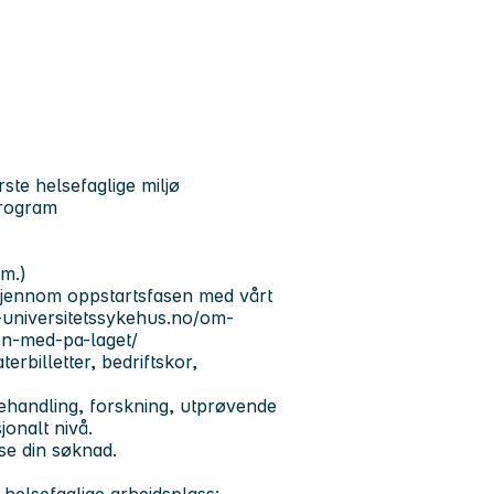
ste helsefaglige miljø
program
.m.)
 gjennom oppstartsfasen med vårt
-universitetssykehus.no/om-
en-med-pa-laget/
terbilletter, bedriftskor,
behandling, forskning, utprøvende
jonalt nivå.
ese din søknad.