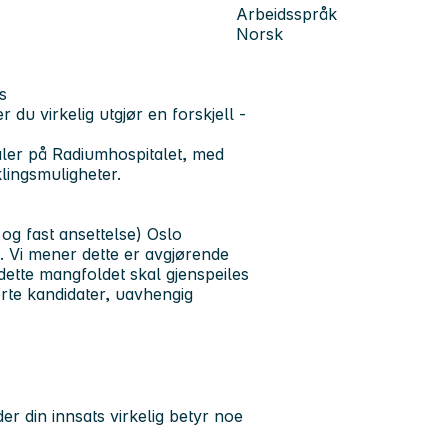
Arbeidsspråk
Norsk
s
du virkelig utgjør en forskjell -
aler på Radiumhospitalet, med
lingsmuligheter.
 og fast ansettelse)
Oslo
. Vi mener dette er avgjørende
dette mangfoldet skal gjenspeiles
serte kandidater, uavhengig
er din innsats virkelig betyr noe