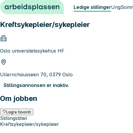
Hopp til innhold
Ledige stillinger
Ung
Somm
Kreftsykepleier/sykepleier
Oslo universitetssykehus HF
Ullernchausseen 70, 0379 Oslo
Stillingsannonsen er inaktiv.
Om jobben
Lagre favoritt
Stillingstittel
Kreftsykepleier/sykepleier