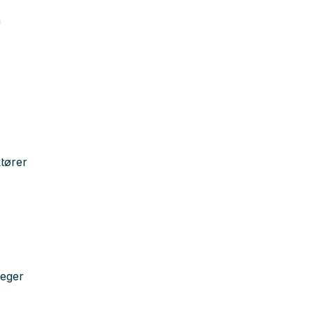
n
tører
leger