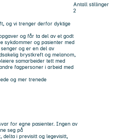
Antall stillinger
2
t, og vi trenger derfor dyktige
ppgaver og får ta del av et godt
lige sykdommer og pasienter med
 senger og er en del av
edsakelig brystkreft og melanom,
leiere samarbeider tett med
g andre fagpersoner i arbeid med
nede og mer trenede
.
var for egne pasienter. Ingen av
yne seg på
lta i previsitt og legevisitt,