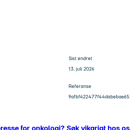
Sist endret
13. juli 2026
Referanse
9afbf422477f44dabebae65
eresse for onkologi? Søk vikariat hos os