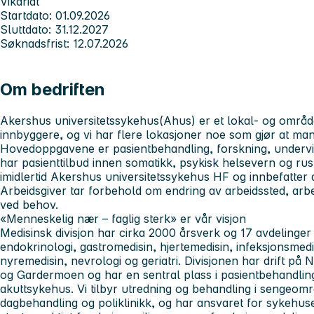
Vikariat
Startdato: 01.09.2026
Sluttdato: 31.12.2027
Søknadsfrist: 12.07.2026
Om bedriften
Akershus universitetssykehus
(Ahus) er et lokal- og områ
innbyggere, og vi har flere lokasjoner noe som gjør at man 
Hovedoppgavene er pasientbehandling, forskning, undervis
har pasienttilbud innen somatikk, psykisk helsevern og rus
imidlertid Akershus universitetssykehus HF og innbefatter 
Arbeidsgiver tar forbehold om endring av arbeidssted, a
ved behov.
«Menneskelig nær – faglig sterk» er vår visjon
Medisinsk divisjon
har cirka 2000 årsverk og 17 avdelinger
endokrinologi, gastromedisin, hjertemedisin, infeksjonsmedi
nyremedisin, nevrologi og geriatri. Divisjonen har drift p
og Gardermoen og har en sentral plass i pasientbehandlin
akuttsykehus. Vi tilbyr utredning og behandling i sengeom
dagbehandling og poliklinikk, og har ansvaret for sykehuse