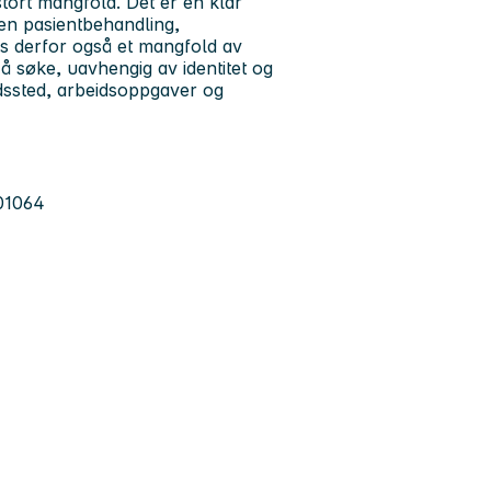
tort mangfold. Det er en klar
en pasientbehandling,
ss derfor også et mangfold av
il å søke, uavhengig av identitet og
dssted, arbeidsoppgaver og
801064