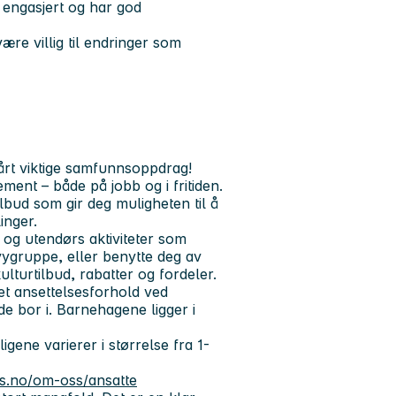
g engasjert og har god
re villig til endringer som
vårt viktige samfunnsoppdrag!
ement – både på jobb og i fritiden.
stilbud som gir deg muligheten til å
inger.
s og utendørs aktiviteter som
evygruppe, eller benytte deg av
lturtilbud, rabatter og fordeler.
t ansettelsesforhold ved
e bor i. Barnehagene ligger i
ene varierer i størrelse fra 1-
.
.no/om-oss/ansatte