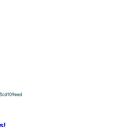
3cd109eed
s!