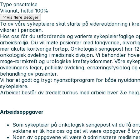
Type ansettelse
Vikariat, heltid 100%
Vis flere detaljer
To av våre sykepleiere skal starte på videreutdanning i kref
vikarer i perioden.
Hos oss får du utfordrende og varierte sykepleierfaglige o
arbeidsmiljø. Du vil møte pasienter med langvarige, alvor
mer akutte kortvarige forløp. Onkologisk sengepost har 12
onkologisk avdeling i medisinsk divisjon. Vi behandler hov
mage-tarmkreft og urologiske kreftsykdommer. Våre sykep
avdelingens leger, palliativ avdeling, ernæringsfysiolog o
behandling av pasienter.
Vi har et godt og trygt nyansattprogram for både nyutdan
sykepleiere.
Arbeidet består av tredelt turnus med arbeid hver 3.e helg
Arbeidsoppgaver
Som sykepleier på onkologisk sengepost vil du få ans
vaktene er lik hos oss og det vil være oppgaver å br
Noen av oppgavene vil være å administrere medisiner, de