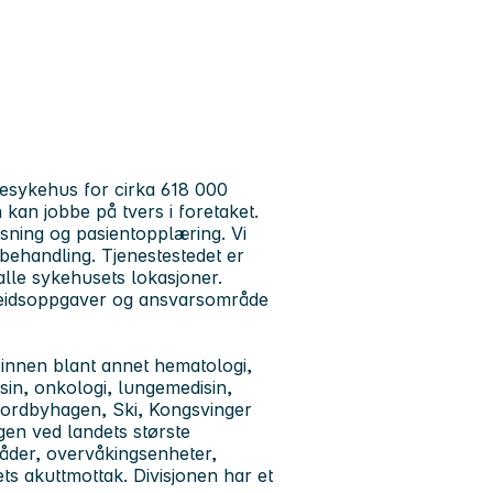
desykehus for cirka 618 000
kan jobbe på tvers i foretaket.
ning og pasientopplæring. Vi
behandling. Tjenestestedet er
alle sykehusets lokasjoner.
rbeidsoppgaver og ansvarsområde
 innen blant annet hematologi,
sin, onkologi, lungemedisin,
å Nordbyhagen, Ski, Kongsvinger
gen ved landets største
råder, overvåkingsenheter,
ts akuttmottak. Divisjonen har et