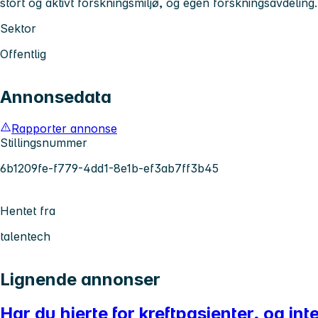
stort og aktivt forskningsmiljø, og egen forskningsavdeling.
Sektor
Offentlig
Annonsedata
Rapporter annonse
Stillingsnummer
6b1209fe-f779-4dd1-8e1b-ef3ab7ff3b45
Hentet fra
talentech
Lignende annonser
Har du hjerte for kreftpasienter, og int