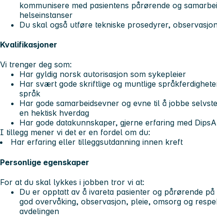
kommunisere med pasientens pårørende og samarb
helseinstanser
Du skal også utføre tekniske prosedyrer, observasjo
Kvalifikasjoner
Vi trenger deg som:
Har gyldig norsk autorisasjon som sykepleier
Har svært gode skriftlige og muntlige språkferdighete
språk
Har gode samarbeidsevner og evne til å jobbe selvsten
en hektisk hverdag
Har gode datakunnskaper, gjerne erfaring med DipsA
I tillegg mener vi det er en fordel om du:
Har erfaring eller tilleggsutdanning innen kreft
Personlige egenskaper
For at du skal lykkes i jobben tror vi at:
Du er opptatt av å ivareta pasienter og pårørende på 
god overvåking, observasjon, pleie, omsorg og respekt 
avdelingen