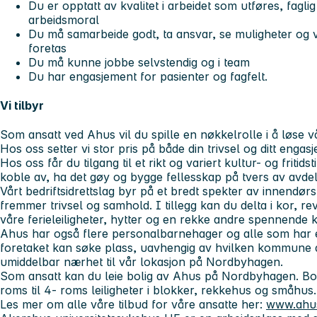
Du er opptatt av kvalitet i arbeidet som utføres, fagli
arbeidsmoral
Du må samarbeide godt, ta ansvar, se muligheter og væ
foretas
Du må kunne jobbe selvstendig og i team
Du har engasjement for pasienter og fagfelt.
Vi tilbyr
Som ansatt ved Ahus vil du spille en nøkkelrolle i å løse 
Hos oss setter vi stor pris på både din trivsel og ditt engasj
Hos oss får du tilgang til et rikt og variert kultur- og fritid
koble av, ha det gøy og bygge fellesskap på tvers av avdel
Vårt bedriftsidrettslag byr på et bredt spekter av innendør
fremmer trivsel og samhold. I tillegg kan du delta i kor, r
våre ferieleiligheter, hytter og en rekke andre spennende ku
Ahus har også flere personalbarnehager og alle som har e
foretaket kan søke plass, uavhengig av hvilken kommune d
umiddelbar nærhet til vår lokasjon på Nordbyhagen.
Som ansatt kan du leie bolig av Ahus på Nordbyhagen. Bolig
roms til 4- roms leiligheter i blokker, rekkehus og småhus
Les mer om alle våre tilbud for våre ansatte her:
www.ahus