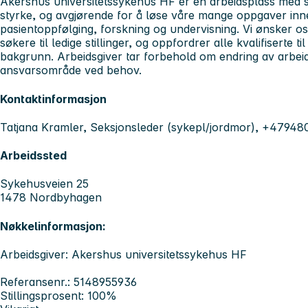
Akershus universitetssykehus HF er en arbeidsplass med s
styrke, og avgjørende for å løse våre mange oppgaver inn
pasientoppfølging, forskning og undervisning. Vi ønsker o
søkere til ledige stillinger, og oppfordrer alle kvalifiserte t
bakgrunn. Arbeidsgiver tar forbehold om endring av arbei
ansvarsområde ved behov.
Kontaktinformasjon
Tatjana Kramler, Seksjonsleder (sykepl/jordmor), +4794
Arbeidssted
Sykehusveien 25
1478 Nordbyhagen
Nøkkelinformasjon:
Arbeidsgiver: Akershus universitetssykehus HF
Referansenr.: 5148955936
Stillingsprosent: 100%