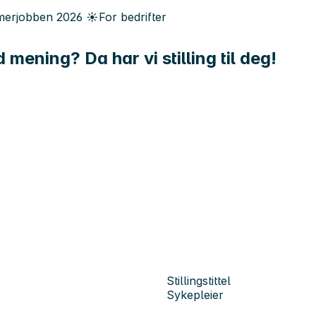
erjobben
2026
☀️
For bedrifter
mening? Da har vi stilling til deg!
Stillingstittel
Sykepleier