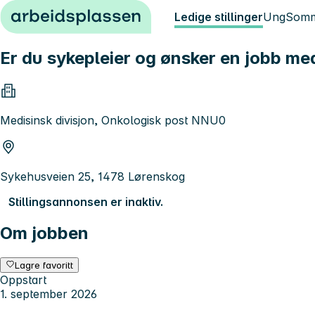
Hopp til innhold
Ledige stillinger
Ung
Somm
Er du sykepleier og ønsker en jobb med 
Medisinsk divisjon, Onkologisk post NNU0
Sykehusveien 25, 1478 Lørenskog
Stillingsannonsen er inaktiv.
Om jobben
Lagre favoritt
Oppstart
1. september 2026