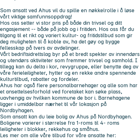
Som ansatt ved Ahus vil du spille en nøkkelrolle i å løse
vårt viktige samfunnsoppdrag!
Hos oss setter vi stor pris på både din trivsel og ditt
engasjement -- både på jobb og i fritiden. Hos oss får du
tilgang til et rikt og variert kultur- og fritidstilbud som gir
deg muligheten til å koble av, ha det gøy og bygge
fellesskap på tvers av avdelinger.
Vårt bedriftsidrettslag byr på et bredt spekter av innendørs
og utendørs aktiviteter som fremmer trivsel og samhold. I
tillegg kan du delta i kor, revygruppe, eller benytte deg av
våre ferieleiligheter, hytter og en rekke andre spennende
kulturtilbud, rabatter og fordeler.
Ahus har også flere personalbarnehager og alle som har
et ansettelsesforhold ved foretaket kan søke plass,
uavhengig av hvilken kommune de bor i. Barnehagene
ligger i umiddelbar nærhet til vår lokasjon på
Nordbyhagen.
Som ansatt kan du leie bolig av Ahus på Nordbyhagen.
Boligene varierer i størrelse fra 1-roms til 4- roms
leiligheter i blokker, rekkehus og småhus.
Les mer om alle våre tilbud for våre ansatte her: