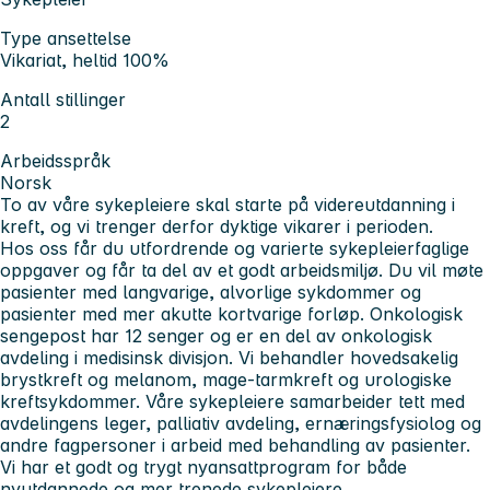
Type ansettelse
Vikariat, heltid 100%
Antall stillinger
2
Arbeidsspråk
Norsk
To av våre sykepleiere skal starte på videreutdanning i
kreft, og vi trenger derfor dyktige vikarer i perioden.
Hos oss får du utfordrende og varierte sykepleierfaglige
oppgaver og får ta del av et godt arbeidsmiljø. Du vil møte
pasienter med langvarige, alvorlige sykdommer og
pasienter med mer akutte kortvarige forløp. Onkologisk
sengepost har 12 senger og er en del av onkologisk
avdeling i medisinsk divisjon. Vi behandler hovedsakelig
brystkreft og melanom, mage-tarmkreft og urologiske
kreftsykdommer. Våre sykepleiere samarbeider tett med
avdelingens leger, palliativ avdeling, ernæringsfysiolog og
andre fagpersoner i arbeid med behandling av pasienter.
Vi har et godt og trygt nyansattprogram for både
nyutdannede og mer trenede sykepleiere.