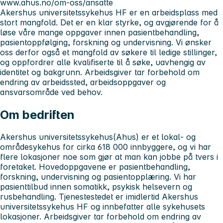
www.ahus.no/om-oss/ansatte
Akershus universitetssykehus HF er en arbeidsplass med
stort mangfold. Det er en klar styrke, og avgjørende for å
løse våre mange oppgaver innen pasientbehandling,
pasientoppfølging, forskning og undervisning. Vi ønsker
oss derfor også et mangfold av søkere til ledige stillinger,
og oppfordrer alle kvalifiserte til å søke, uavhengig av
identitet og bakgrunn. Arbeidsgiver tar forbehold om
endring av arbeidssted, arbeidsoppgaver og
ansvarsområde ved behov.
Om bedriften
Akershus universitetssykehus
(Ahus) er et lokal- og
områdesykehus for cirka 618 000 innbyggere, og vi har
flere lokasjoner noe som gjør at man kan jobbe på tvers i
foretaket. Hovedoppgavene er pasientbehandling,
forskning, undervisning og pasientopplæring. Vi har
pasienttilbud innen somatikk, psykisk helsevern og
rusbehandling. Tjenestestedet er imidlertid Akershus
universitetssykehus HF og innbefatter alle sykehusets
lokasjoner. Arbeidsgiver tar forbehold om endring av