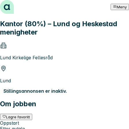
Hopp til innhold
Meny
Kantor (80%) – Lund og Heskestad
menigheter
Lund Kirkelige Fellesråd
Lund
Stillingsannonsen er inaktiv.
Om jobben
Lagre favoritt
Oppstart
Etter avtale