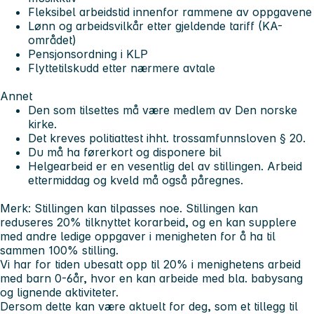
Fleksibel arbeidstid innenfor rammene av oppgavene
Lønn og arbeidsvilkår etter gjeldende tariff (KA-
området)
Pensjonsordning i KLP
Flyttetilskudd etter nærmere avtale
Annet
Den som tilsettes må være medlem av Den norske
kirke.
Det kreves politiattest ihht. trossamfunnsloven § 20.
Du må ha førerkort og disponere bil
Helgearbeid er en vesentlig del av stillingen. Arbeid
ettermiddag og kveld må også påregnes.
Merk:
Stillingen kan tilpasses noe. Stillingen kan
reduseres 20% tilknyttet korarbeid, og en kan supplere
med andre ledige oppgaver i menigheten for å ha til
sammen 100% stilling.
Vi har for tiden ubesatt opp til 20% i menighetens arbeid
med barn 0-6år, hvor en kan arbeide med bla. babysang
og lignende aktiviteter.
Dersom dette kan være aktuelt for deg, som et tillegg til