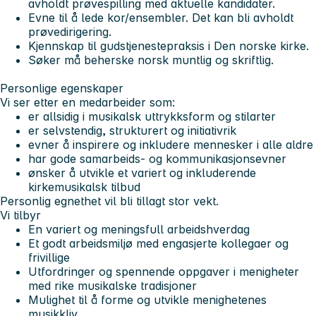
avholdt prøvespilling med aktuelle kandidater.
Evne til å lede kor/ensembler. Det kan bli avholdt
prøvedirigering.
Kjennskap til gudstjenestepraksis i Den norske kirke.
Søker må beherske norsk muntlig og skriftlig.
Personlige egenskaper
Vi ser etter en medarbeider som:
er allsidig i musikalsk uttrykksform og stilarter
er selvstendig, strukturert og initiativrik
evner å inspirere og inkludere mennesker i alle aldre
har gode samarbeids- og kommunikasjonsevner
ønsker å utvikle et variert og inkluderende
kirkemusikalsk tilbud
Personlig egnethet vil bli tillagt stor vekt.
Vi tilbyr
En variert og meningsfull arbeidshverdag
Et godt arbeidsmiljø med engasjerte kollegaer og
frivillige
Utfordringer og spennende oppgaver i menigheter
med rike musikalske tradisjoner
Mulighet til å forme og utvikle menighetenes
musikkliv