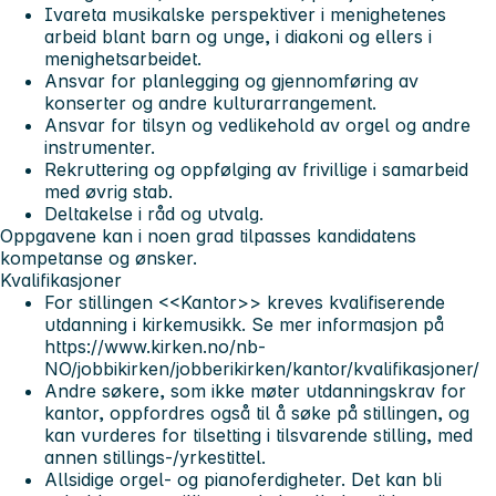
Ivareta musikalske perspektiver i menighetenes
arbeid blant barn og unge, i diakoni og ellers i
menighetsarbeidet.
Ansvar for planlegging og gjennomføring av
konserter og andre kulturarrangement.
Ansvar for tilsyn og vedlikehold av orgel og andre
instrumenter.
Rekruttering og oppfølging av frivillige i samarbeid
med øvrig stab.
Deltakelse i råd og utvalg.
Oppgavene kan i noen grad tilpasses kandidatens
kompetanse og ønsker.
Kvalifikasjoner
For stillingen <<Kantor>> kreves kvalifiserende
utdanning i kirkemusikk. Se mer informasjon på
https://www.kirken.no/nb-
NO/jobbikirken/jobberikirken/kantor/kvalifikasjoner/
Andre søkere, som ikke møter utdanningskrav for
kantor, oppfordres også til å søke på stillingen, og
kan vurderes for tilsetting i tilsvarende stilling, med
annen stillings-/yrkestittel.
Allsidige orgel- og pianoferdigheter. Det kan bli