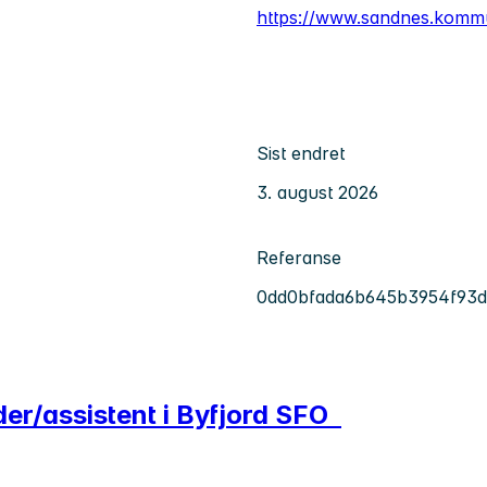
https://www.sandnes.komm
Sist endret
3. august 2026
Referanse
0dd0bfada6b645b3954f93d
er/assistent i Byfjord SFO