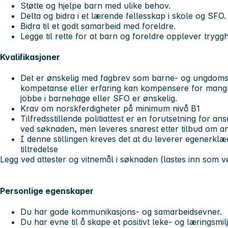
Støtte og hjelpe barn med ulike behov.
Delta og bidra i et lærende fellesskap i skole og SFO.
Bidra til et godt samarbeid med foreldre.
Legge til rette for at barn og foreldre opplever trygg
Kvalifikasjoner
Det er ønskelig med fagbrev som barne- og ungdoms
kompetanse eller erfaring kan kompensere for mangl
jobbe i barnehage eller SFO er ønskelig.
Krav om norskferdigheter på minimum nivå B1
Tilfredsstillende politiattest er en forutsetning for an
ved søknaden, men leveres snarest etter tilbud om ans
I denne stillingen kreves det at du leverer egenerklæ
tiltredelse
Legg ved attester og vitnemål i søknaden (lastes inn som v
Personlige egenskaper
Du har gode kommunikasjons- og samarbeidsevner.
Du har evne til å skape et positivt leke- og læringsmilj