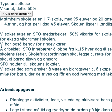
Type ansettelse
Vikariat, deltid 50%
Vis flere detaljer
Malmheim skole er en 1-7-skole, med 95 elever og 20 ansa
1.-4.trinn, og har per i dag 43 elever. Skolen ligger i land
Vi søker etter en SFO-medarbeider i 50% vikariat for skole
for ekstra vikartimer i skolen.
Vi har også behov for ringevikarer.
Å arbeidet i SFO innebærer å jobbe fra kl.13 hver dag til se
skolens ferier. Skolefritidsordningen skal legge til rette for l
skal gi barna tilsyn og omsorg.
SFO holder til i skolens lokaler.
Vi søker deg som ønsker å være en bidragsyter til å skape 
miljø for barn, der de trives og får en god hverdag med lek 
Arbeidsoppgaver
Planlegge aktiviteter, lede, veilede og aktivisere barn 
måte.
Lage i stand måltid og rydde/holde orden på kjøkken o