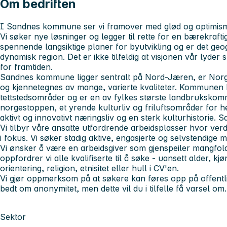
Om bedriften
I Sandnes kommune ser vi framover med glød og optimisme. 
Vi søker nye løsninger og legger til rette for en bærekraftig
spennende langsiktige planer for byutvikling og er det geog
dynamisk region. Det er ikke tilfeldig at visjonen vår lyder 
for framtiden.
Sandnes kommune ligger sentralt på Nord-Jæren, er Norg
og kjennetegnes av mange, varierte kvaliteter. Kommunen b
tettstedsområder og er en av fylkes største landbrukskommu
norgestoppen, et yrende kulturliv og friluftsområder for
aktivt og innovativt næringsliv og en sterk kulturhistorie. 
Vi tilbyr våre ansatte utfordrende arbeidsplasser hvor ver
i fokus. Vi søker stadig aktive, engasjerte og selvstendige 
Vi ønsker å være en arbeidsgiver som gjenspeiler mangfold
oppfordrer vi alle kvalifiserte til å søke - uansett alder, k
orientering, religion, etnisitet eller hull i CV'en.
Vi gjør oppmerksom på at søkere kan føres opp på offentl
bedt om anonymitet, men dette vil du i tilfelle få varsel om.
Sektor