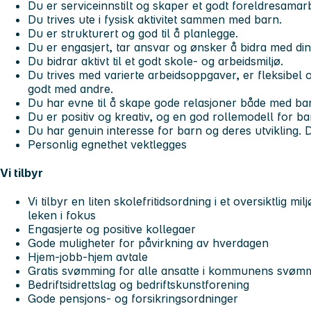
Du er serviceinnstilt og skaper et godt foreldresamarb
Du trives ute i fysisk aktivitet sammen med barn.
Du er strukturert og god til å planlegge.
Du er engasjert, tar ansvar og ønsker å bidra med di
Du bidrar aktivt til et godt skole- og arbeidsmiljø.
Du trives med varierte arbeidsoppgaver, er fleksibe
godt med andre.
Du har evne til å skape gode relasjoner både med bar
Du er positiv og kreativ, og en god rollemodell for ba
Du har genuin interesse for barn og deres utvikling. 
Personlig egnethet vektlegges
Vi tilbyr
Vi tilbyr en liten skolefritidsordning i et oversiktlig 
leken i fokus
Engasjerte og positive kollegaer
Gode muligheter for påvirkning av hverdagen
Hjem-jobb-hjem avtale
Gratis svømming for alle ansatte i kommunens svøm
Bedriftsidrettslag og bedriftskunstforening
Gode pensjons- og forsikringsordninger