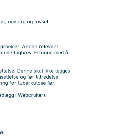
het, omsorg og trivsel.
arbeider. Annen relevant
ende fagbrev. Erfaring med å
settelse. Denne skal ikke legges
ettelse og før tiltredelse
ring for tuberkulose før
edlegg i Webcruiter).
ø.