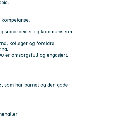
eid.
n kompetanse.
l og samarbeider og kommuniserer
na, kolleger og foreldre.
rna.
Du er omsorgsfull og engasjert.
miljø, som har barnet og den gode
mehaller