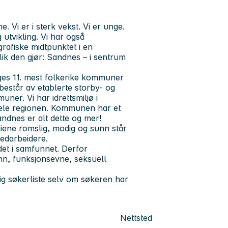
Vi er i sterk vekst. Vi er unge.
 utvikling. Vi har også
rafiske midtpunktet i en
slik den gjør: Sandnes – i sentrum
es 11. mest folkerike kommuner
estår av etablerte storby- og
ner. Vi har idrettsmiljø i
 hele regionen. Kommunen har et
Sandnes er alt dette og mer!
diene romslig, modig og sunn står
medarbeidere.
et i samfunnet. Derfor
jønn, funksjonsevne, seksuell
ig søkerliste selv om søkeren har
Nettsted