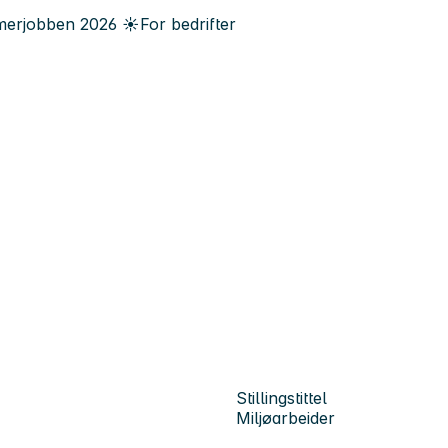
erjobben
2026
☀️
For bedrifter
Stillingstittel
Miljøarbeider