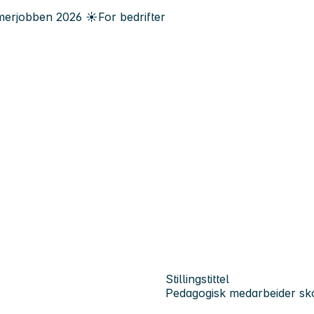
erjobben
2026
☀️
For bedrifter
Stillingstittel
Pedagogisk medarbeider sk