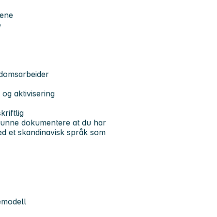
vene
e
gdomsarbeider
 og aktivisering
riftlig
kunne dokumentere at du har
med et skandinavisk språk som
emodell