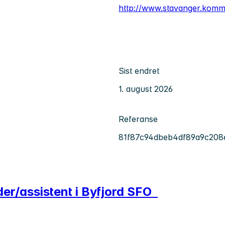
http://www.stavanger.kom
Sist endret
1. august 2026
Referanse
81f87c94dbeb4df89a9c208
er/assistent i Byfjord SFO