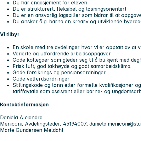
Du har engasjement for eleven
Du er strukturert, fleksibel og løsningsorientert
Du er en ansvarlig lagspiller som bidrar til at oppgave
Du ønsker å gi barna en kreativ og utviklende hverda
Vi tilbyr
En skole med tre avdelinger hvor vi er opptatt av at v
Varierte og utfordrende arbeidsoppgaver
Gode kollegaer som gleder seg til å bli kjent med deg!
Frisk luft, god takhøyde og godt samarbeidsklima.
Gode forsikrings og pensjonsordninger
Gode velferdsordninger
Stillingskode og lønn etter formelle kvalifikasjoner og
tariffavtale som assistent eller barne- og ungdomsar
Kontaktinformasjon
Daniela Alejandra
Meniconi, Avdelingsleder, 45194007,
daniela.meniconi@st
Marte Gundersen Meldahl