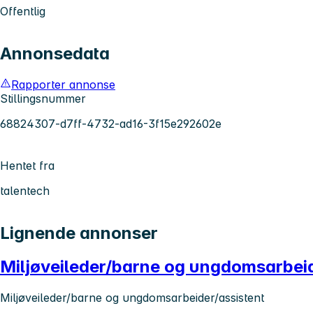
Offentlig
Annonsedata
Rapporter annonse
Stillingsnummer
68824307-d7ff-4732-ad16-3f15e292602e
Hentet fra
talentech
Lignende annonser
Miljøveileder/barne og ungdomsarbeid
Miljøveileder/barne og ungdomsarbeider/assistent