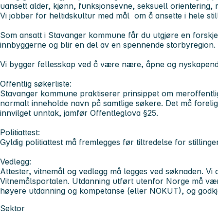
uansett alder, kjønn, funksjonsevne, seksuell orientering, 
Vi jobber for heltidskultur med mål om å ansette i hele still
Som ansatt i Stavanger kommune får du utgjøre en forskj
innbyggerne og blir en del av en spennende storbyregion.
Vi bygger fellesskap ved å være nære, åpne og nyskapen
Offentlig søkerliste:
Stavanger kommune praktiserer prinsippet om meroffentlighe
normalt inneholde navn på samtlige søkere. Det må forelig
innvilget unntak, jamfør Offentleglova §25.
Politiattest:
Gyldig politiattest må fremlegges før tiltredelse for stilling
Vedlegg:
Attester, vitnemål og vedlegg må legges ved søknaden. Vi o
Vitnemålsportalen. Utdanning utført utenfor Norge må vær
høyere utdanning og kompetanse (eller NOKUT), og godk
Sektor