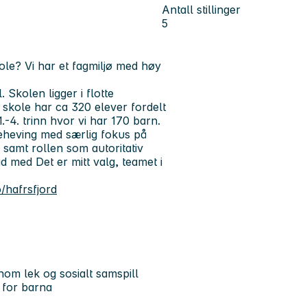
Antall stillinger
5
le? Vi har et fagmiljø med høy
 Skolen ligger i flotte
d skole har ca 320 elever fordelt
-4. trinn hvor vi har 170 barn.
eheving med særlig fokus på
, samt rollen som autoritativ
 med Det er mitt valg, teamet i
/hafrsfjord
nnom lek og sosialt samspill
ø for barna