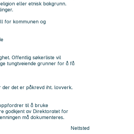
religion eller etnisk bakgrunn.
inger.
ell for kommunen og
de
t. Offentlig søkerliste vil
ge tungtveiende grunner for å få
er der det er påkrevd iht. lovverk.
ppfordrer til å bruke
e godkjent av Direktoratet for
jenningen må dokumenteres.
Nettsted