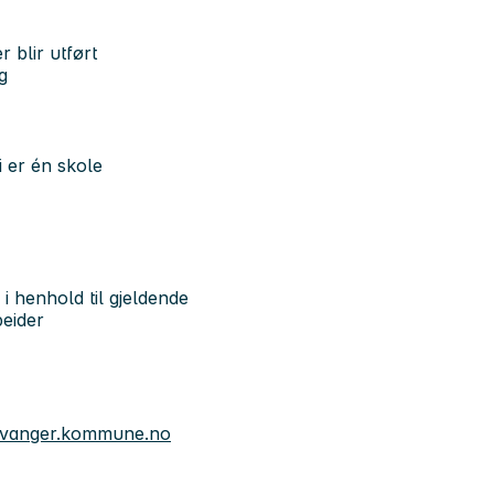
r blir utført
g
i er én skole
 i henhold til gjeldende
beider
avanger.kommune.no