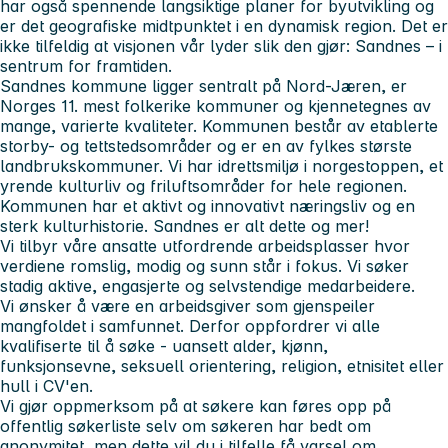
har også spennende langsiktige planer for byutvikling og
er det geografiske midtpunktet i en dynamisk region. Det er
ikke tilfeldig at visjonen vår lyder slik den gjør: Sandnes – i
sentrum for framtiden.
Sandnes kommune ligger sentralt på Nord-Jæren, er
Norges 11. mest folkerike kommuner og kjennetegnes av
mange, varierte kvaliteter. Kommunen består av etablerte
storby- og tettstedsområder og er en av fylkes største
landbrukskommuner. Vi har idrettsmiljø i norgestoppen, et
yrende kulturliv og friluftsområder for hele regionen.
Kommunen har et aktivt og innovativt næringsliv og en
sterk kulturhistorie. Sandnes er alt dette og mer!
Vi tilbyr våre ansatte utfordrende arbeidsplasser hvor
verdiene romslig, modig og sunn står i fokus. Vi søker
stadig aktive, engasjerte og selvstendige medarbeidere.
Vi ønsker å være en arbeidsgiver som gjenspeiler
mangfoldet i samfunnet. Derfor oppfordrer vi alle
kvalifiserte til å søke - uansett alder, kjønn,
funksjonsevne, seksuell orientering, religion, etnisitet eller
hull i CV'en.
Vi gjør oppmerksom på at søkere kan føres opp på
offentlig søkerliste selv om søkeren har bedt om
anonymitet, men dette vil du i tilfelle få varsel om.