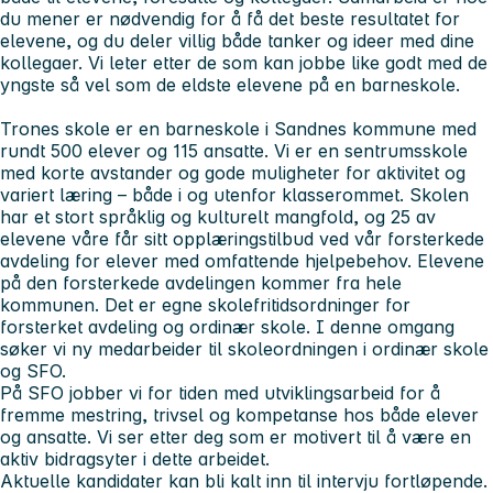
du mener er nødvendig for å få det beste resultatet for
elevene, og du deler villig både tanker og ideer med dine
kollegaer. Vi leter etter de som kan jobbe like godt med de
yngste så vel som de eldste elevene på en barneskole.
Trones skole er en barneskole i Sandnes kommune med
rundt 500 elever og 115 ansatte. Vi er en sentrumsskole
med korte avstander og gode muligheter for aktivitet og
variert læring – både i og utenfor klasserommet. Skolen
har et stort språklig og kulturelt mangfold, og 25 av
elevene våre får sitt opplæringstilbud ved vår forsterkede
avdeling for elever med omfattende hjelpebehov. Elevene
på den forsterkede avdelingen kommer fra hele
kommunen. Det er egne skolefritidsordninger for
forsterket avdeling og ordinær skole. I denne omgang
søker vi ny medarbeider til skoleordningen i ordinær skole
og SFO.
På SFO jobber vi for tiden med utviklingsarbeid for å
fremme mestring, trivsel og kompetanse hos både elever
og ansatte. Vi ser etter deg som er motivert til å være en
aktiv bidragsyter i dette arbeidet.
Aktuelle kandidater kan bli kalt inn til intervju fortløpende.