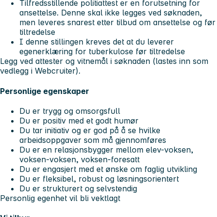
Tilfredsstillende politiattest er en forutsetning for
ansettelse. Denne skal ikke legges ved søknaden,
men leveres snarest etter tilbud om ansettelse og før
tiltredelse
I denne stillingen kreves det at du leverer
egenerklæring for tuberkulose før tiltredelse
Legg ved attester og vitnemål i søknaden (lastes inn som
vedlegg i Webcruiter).
Personlige egenskaper
Du er trygg og omsorgsfull
Du er positiv med et godt humør
Du tar initiativ og er god på å se hvilke
arbeidsoppgaver som må gjennomføres
Du er en relasjonsbygger mellom elev-voksen,
voksen-voksen, voksen-foresatt
Du er engasjert med et ønske om faglig utvikling
Du er fleksibel, robust og løsningsorientert
Du er strukturert og selvstendig
Personlig egenhet vil bli vektlagt