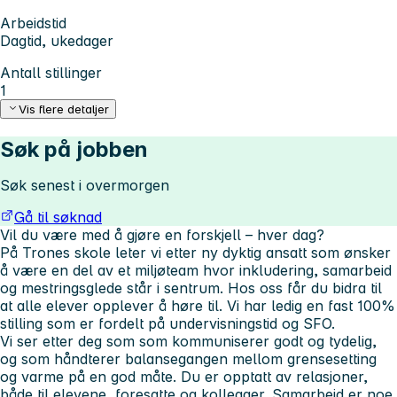
Arbeidstid
Dagtid, ukedager
Antall stillinger
1
Vis flere detaljer
Søk på jobben
Søk senest i overmorgen
Gå til søknad
Vil du være med å gjøre en forskjell – hver dag?
På Trones skole leter vi etter ny dyktig ansatt som ønsker
å være en del av et miljøteam hvor inkludering, samarbeid
og mestringsglede står i sentrum. Hos oss får du bidra til
at alle elever opplever å høre til. Vi har ledig en fast 100%
stilling som er fordelt på undervisningstid og SFO.
Vi ser etter deg som som kommuniserer godt og tydelig,
og som håndterer balansegangen mellom grensesetting
og varme på en god måte. Du er opptatt av relasjoner,
både til elevene, foresatte og kollegaer. Samarbeid er noe