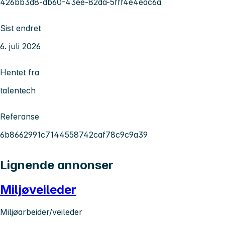
426bb3d8-db60-43ee-82da-5fff4e4eac6a
Sist endret
6. juli 2026
Hentet fra
talentech
Referanse
6b8662991c7144558742caf78c9c9a39
Lignende annonser
Miljøveileder
Miljøarbeider/veileder