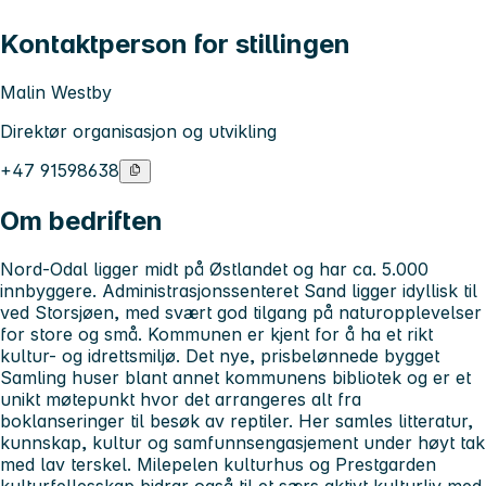
Kontaktperson for stillingen
Malin Westby
Direktør organisasjon og utvikling
+47 91598638
Om bedriften
Nord-Odal ligger midt på Østlandet og har ca. 5.000
innbyggere. Administrasjonssenteret Sand ligger idyllisk til
ved Storsjøen, med svært god tilgang på naturopplevelser
for store og små. Kommunen er kjent for å ha et rikt
kultur- og idrettsmiljø. Det nye, prisbelønnede bygget
Samling huser blant annet kommunens bibliotek og er et
unikt møtepunkt hvor det arrangeres alt fra
boklanseringer til besøk av reptiler. Her samles litteratur,
kunnskap, kultur og samfunnsengasjement under høyt tak
med lav terskel. Milepelen kulturhus og Prestgarden
kulturfellesskap bidrar også til et særs aktivt kulturliv med