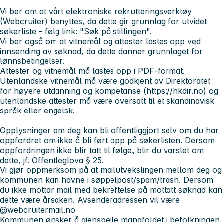
Vi ber om at vårt elektroniske rekrutteringsverktøy
(Webcruiter) benyttes, da dette gir grunnlag for utvidet
søkerliste - følg link: "Søk på stillingen".
Vi ber også om at vitnemål og attester lastes opp ved
innsending av søknad, da dette danner grunnlaget for
lønnsbetingelser.
Attester og vitnemål må lastes opp i PDF-format.
Utenlandske vitnemål må være godkjent av Direktoratet
for høyere utdanning og kompetanse (https://hkdir.no) og
utenlandske attester må være oversatt til et skandinavisk
språk eller engelsk.
Opplysninger om deg kan bli offentliggjort selv om du har
oppfordret om ikke å bli ført opp på søkerlisten. Dersom
oppfordringen ikke blir tatt til følge, blir du varslet om
dette, jf. Offentleglova § 25.
Vi gjør oppmerksom på at mailutvekslingen mellom deg og
kommunen kan havne i søppelpost/spam/trash. Dersom
du ikke mottar mail med bekreftelse på mottatt søknad kan
dette være årsaken. Avsenderadressen vil være
@webcruitermail.no
Kommunen ønsker å gjenspeile mangfoldet i befolkningen.