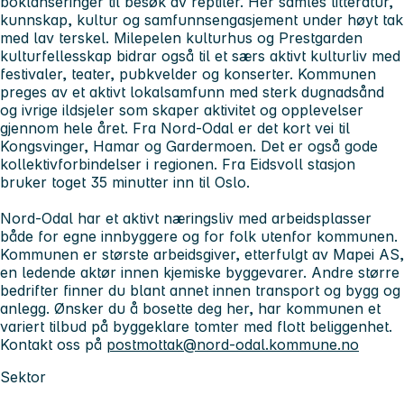
boklanseringer til besøk av reptiler. Her samles litteratur,
kunnskap, kultur og samfunnsengasjement under høyt tak
med lav terskel. Milepelen kulturhus og Prestgarden
kulturfellesskap bidrar også til et særs aktivt kulturliv med
festivaler, teater, pubkvelder og konserter. Kommunen
preges av et aktivt lokalsamfunn med sterk dugnadsånd
og ivrige ildsjeler som skaper aktivitet og opplevelser
gjennom hele året. Fra Nord-Odal er det kort vei til
Kongsvinger, Hamar og Gardermoen. Det er også gode
kollektivforbindelser i regionen. Fra Eidsvoll stasjon
bruker toget 35 minutter inn til Oslo.
Nord-Odal har et aktivt næringsliv med arbeidsplasser
både for egne innbyggere og for folk utenfor kommunen.
Kommunen er største arbeidsgiver, etterfulgt av Mapei AS,
en ledende aktør innen kjemiske byggevarer. Andre større
bedrifter finner du blant annet innen transport og bygg og
anlegg. Ønsker du å bosette deg her, har kommunen et
variert tilbud på byggeklare tomter med flott beliggenhet.
Kontakt oss på
postmottak@nord-odal.kommune.no
Sektor