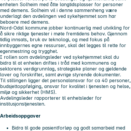
enheten Solheim med åtte langtidsplasser for personer
med demens. Solheim vil i denne sammenheng være
underlagt den avdelingen ved sykehjemmet som har
beboere med demens.
Nord-Odal kommune jobber kontinuerlig med utvikling for
å sikre riktige tjenester i møte fremtidens behov. Gjennom
tidlig innsats, bruk av teknologi, og med fokus på
innbyggernes egne ressurser, skal det legges til rette for
egenmestring og trygghet.
I rollen som avdelingsleder ved sykehjemmet skal du
bidra til at enheten driftes i tråd med kommunens og
sektorens verdigrunnlag, strategiske planer og gjeldende
lover og forskrifter, samt øvrige styrende dokumenter.
Til stillingen ligger det personalansvar for ca 40 personer,
budsjettoppfølging, ansvar for kvalitet i tjenesten og helse,
miljø og sikkerhet (HMS).
Avdelingsleder rapporterer til enhetsleder for
institusjonstjenesten.
Arbeidsoppgaver
Bidra til gode pasientforløp og godt samarbeid med