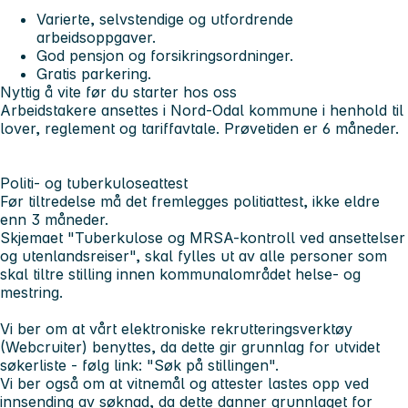
Varierte, selvstendige og utfordrende
arbeidsoppgaver.
God pensjon og forsikringsordninger.
Gratis parkering.
Nyttig å vite før du starter hos oss
Arbeidstakere ansettes i Nord-Odal kommune i henhold til
lover, reglement og tariffavtale. Prøvetiden er 6 måneder.
Politi- og tuberkuloseattest
Før tiltredelse må det fremlegges politiattest, ikke eldre
enn 3 måneder.
Skjemaet "Tuberkulose og MRSA-kontroll ved ansettelser
og utenlandsreiser", skal fylles ut av alle personer som
skal tiltre stilling innen kommunalområdet helse- og
mestring.
Vi ber om at vårt elektroniske rekrutteringsverktøy
(Webcruiter) benyttes, da dette gir grunnlag for utvidet
søkerliste - følg link: "Søk på stillingen".
Vi ber også om at vitnemål og attester lastes opp ved
innsending av søknad, da dette danner grunnlaget for