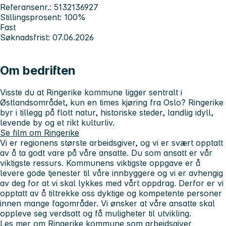
Referansenr.: 5132136927
Stillingsprosent: 100%
Fast
Søknadsfrist: 07.06.2026
Om bedriften
Visste du at Ringerike kommune ligger sentralt i
Østlandsområdet, kun en times kjøring fra Oslo? Ringerike
byr i tillegg på flott natur, historiske steder, landlig idyll,
levende by og et rikt kulturliv.
Se film om Ringerike
Vi er regionens største arbeidsgiver, og vi er svært opptatt
av å ta godt vare på våre ansatte. Du som ansatt er vår
viktigste ressurs. Kommunens viktigste oppgave er å
levere gode tjenester til våre innbyggere og vi er avhengig
av deg for at vi skal lykkes med vårt oppdrag. Derfor er vi
opptatt av å tiltrekke oss dyktige og kompetente personer
innen mange fagområder. Vi ønsker at våre ansatte skal
oppleve seg verdsatt og få muligheter til utvikling.
Les mer om
Ringerike kommune som arbeidsgiver