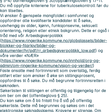
§ 5-4/ barnehageloven § 30/opplæringsloven § 17-11.
Du må oppfylle kriteriene for tuberkulosekontroll før du
kan tilsettes.
Vi ønsker å gjenspeile mangfoldet i samfunnet og
oppfordrer alle kvalifiserte kandidater til å søke,
uavhengig av alder, kjønn, funksjonsevne, seksuell
orientering, religion eller etnisk bakgrunn. Dette er også i
tråd med vår
Arbeidsgiverpolitikk
(
https://www.ringerike.kommune.no/globalassets/bilder-
blokker-og-filarkiv/bilder-og-
dokumenter/hr/pdf/rr_arbeidsgiverpolitikk_low.pdf
) og
våre verdier «NÆR»
(
https://www.ringerike.kommune.no/innhold/org-og-
admin/om-ringerike-kommune/visjon-og-verdier/
)
Faste ansatte med fortrinnsrett som overtallig, ferdig
attført eller som ønsker å øke sin stillingsprosent,
oppfordres til å søke. Du må begrunne fortrinnsretten i
søknaden.
Søkerlisten til stillingen er offentlig og tilgjengelig for de
om ber om det (offentleglova § 25).
Du kan søke om å bli fritatt fra å stå på offentlig
søkerliste. Dette må begrunnes og søkes om i det
elektroniske søknadsskjema. Kravene er strenge. Om