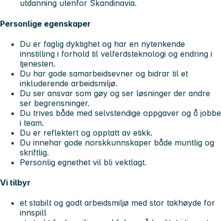
utdanning utenfor Skandinavia.
Personlige egenskaper
Du er faglig dyktighet og har en nytenkende
innstilling i forhold til velferdsteknologi og endring i
tjenesten.
Du har gode samarbeidsevner og bidrar til et
inkluderende arbeidsmiljø.
Du ser ansvar som gøy og ser løsninger der andre
ser begrensninger.
Du trives både med selvstendige oppgaver og å jobbe
i team.
Du er reflektert og opptatt av etikk.
Du innehar gode norskkunnskaper både muntlig og
skriftlig.
Personlig egnethet vil bli vektlagt.
Vi tilbyr
et stabilt og godt arbeidsmiljø med stor takhøyde for
innspill