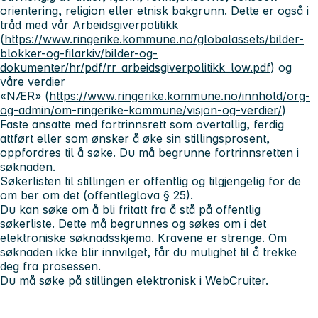
orientering, religion eller etnisk bakgrunn. Dette er også i
tråd med vår
Arbeidsgiverpolitikk
(
https://www.ringerike.kommune.no/globalassets/bilder-
blokker-og-filarkiv/bilder-og-
dokumenter/hr/pdf/rr_arbeidsgiverpolitikk_low.pdf
) og
våre verdier
«NÆR»
(
https://www.ringerike.kommune.no/innhold/org-
og-admin/om-ringerike-kommune/visjon-og-verdier/
)
Faste ansatte med fortrinnsrett som overtallig, ferdig
attført eller som ønsker å øke sin stillingsprosent,
oppfordres til å søke. Du må begrunne fortrinnsretten i
søknaden.
Søkerlisten til stillingen er offentlig og tilgjengelig for de
om ber om det (offentleglova § 25).
Du kan søke om å bli fritatt fra å stå på offentlig
søkerliste. Dette må begrunnes og søkes om i det
elektroniske søknadsskjema. Kravene er strenge. Om
søknaden ikke blir innvilget, får du mulighet til å trekke
deg fra prosessen.
Du må søke på stillingen elektronisk i WebCruiter.