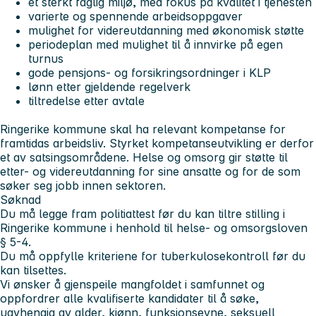
et sterkt faglig miljø, med fokus på kvalitet i tjenesten
varierte og spennende arbeidsoppgaver
mulighet for videreutdanning med økonomisk støtte
periodeplan med mulighet til å innvirke på egen
turnus
gode pensjons- og forsikringsordninger i KLP
lønn etter gjeldende regelverk
tiltredelse etter avtale
Ringerike kommune skal ha relevant kompetanse for
framtidas arbeidsliv. Styrket kompetanseutvikling er derfor
et av satsingsområdene. Helse og omsorg gir støtte til
etter- og videreutdanning for sine ansatte og for de som
søker seg jobb innen sektoren.
Søknad
Du må legge fram politiattest før du kan tiltre stilling i
Ringerike kommune i henhold til helse- og omsorgsloven
§ 5-4.
Du må oppfylle kriteriene for tuberkulosekontroll før du
kan tilsettes.
Vi ønsker å gjenspeile mangfoldet i samfunnet og
oppfordrer alle kvalifiserte kandidater til å søke,
uavhengig av alder, kjønn, funksjonsevne, seksuell