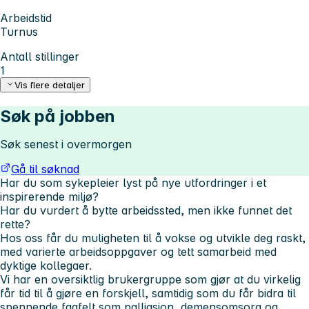
Arbeidstid
Turnus
Antall stillinger
1
Vis flere detaljer
Søk på jobben
Søk senest i overmorgen
Gå til søknad
Har du som sykepleier lyst på nye utfordringer i et
inspirerende miljø?
Har du vurdert å bytte arbeidssted, men ikke funnet det
rette?
Hos oss får du muligheten til å vokse og utvikle deg raskt,
med varierte arbeidsoppgaver og tett samarbeid med
dyktige kollegaer.
Vi har en oversiktlig brukergruppe som gjør at du virkelig
får tid til å gjøre en forskjell, samtidig som du får bidra til
spennende fagfelt som palliasjon, demensomsorg og