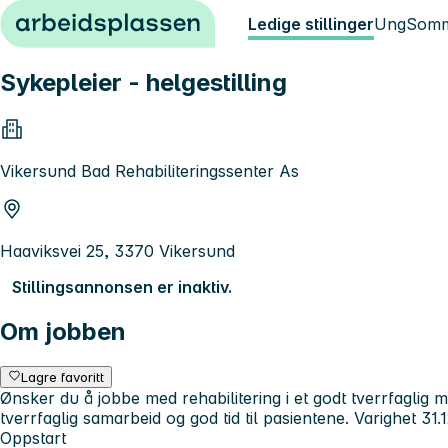
Hopp til innhold
Ledige stillinger
Ung
Somm
Sykepleier - helgestilling
Vikersund Bad Rehabiliteringssenter As
Haaviksvei 25, 3370 Vikersund
Stillingsannonsen er inaktiv.
Om jobben
Lagre favoritt
Ønsker du å jobbe med rehabilitering i et godt tverrfaglig mi
tverrfaglig samarbeid og god tid til pasientene. Varighet 31
Oppstart