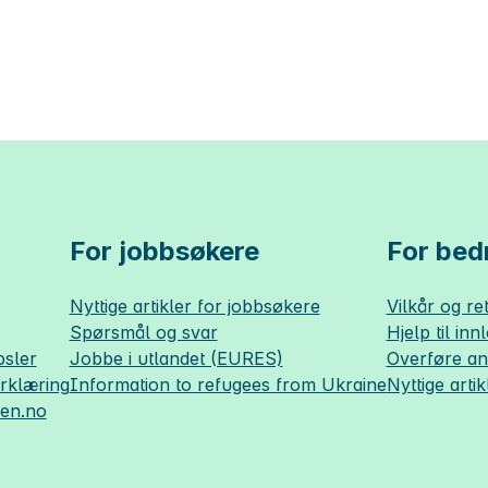
For jobbsøkere
For bedr
Nyttige artikler for jobbsøkere
Vilkår og ret
Spørsmål og svar
Hjelp til inn
sler
Jobbe i utlandet (EURES)
Overføre a
erklæring
Information to refugees from Ukraine
Nyttige artik
sen.no