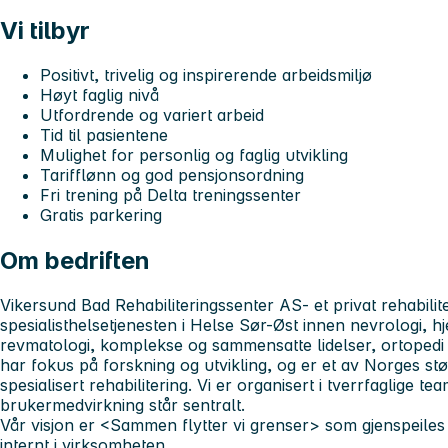
Vi tilbyr
Positivt, trivelig og inspirerende arbeidsmiljø
Høyt faglig nivå
Utfordrende og variert arbeid
Tid til pasientene
Mulighet for personlig og faglig utvikling
Tarifflønn og god pensjonsordning
Fri trening på Delta treningssenter
Gratis parkering
Om bedriften
Vikersund Bad Rehabiliteringssenter AS- et privat rehabilite
spesialisthelsetjenesten i Helse Sør-Øst innen nevrologi, hj
revmatologi, komplekse og sammensatte lidelser, ortopedi og
har fokus på forskning og utvikling, og er et av Norges stør
spesialisert rehabilitering. Vi er organisert i tverrfaglige t
brukermedvirkning står sentralt.
Vår visjon er <Sammen flytter vi grenser> som gjenspeile
internt i virksomheten.