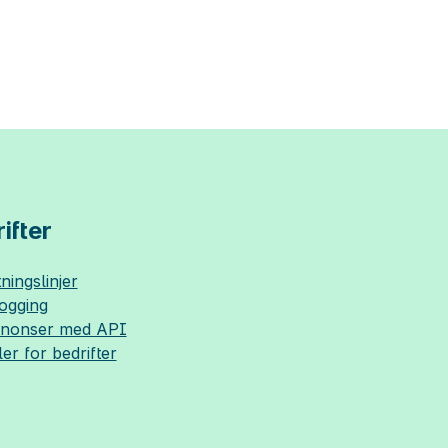
ifter
ningslinjer
logging
nnonser med API
ler for bedrifter