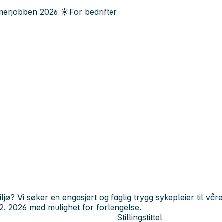
erjobben
2026
☀️
For bedrifter
ljø? Vi søker en engasjert og faglig trygg sykepleier til vår
.12. 2026 med mulighet for forlengelse.
Stillingstittel