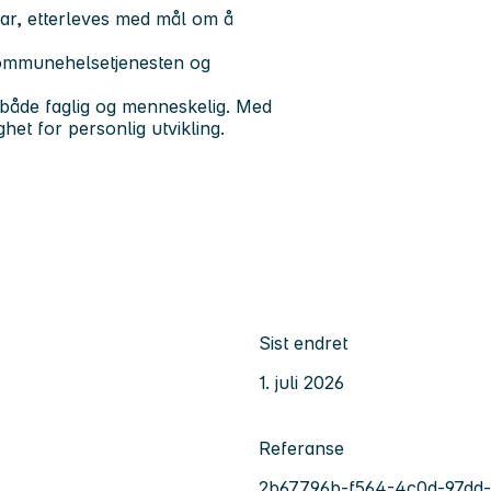
var, etterleves med mål om å
 kommunehelsetjenesten og
 både faglig og menneskelig. Med
het for personlig utvikling.
Sist endret
1. juli 2026
Referanse
2b67796b-f564-4c0d-97dd