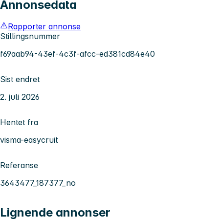
Annonsedata
Rapporter annonse
Stillingsnummer
f69aab94-43ef-4c3f-afcc-ed381cd84e40
Sist endret
2. juli 2026
Hentet fra
visma-easycruit
Referanse
3643477_187377_no
Lignende annonser