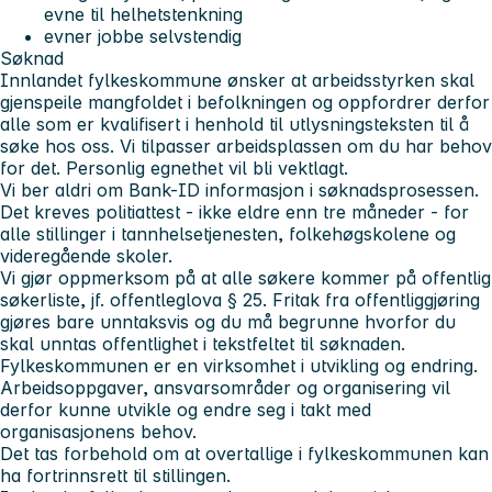
evne til helhetstenkning
evner jobbe selvstendig
Søknad
Innlandet fylkeskommune ønsker at arbeidsstyrken skal
gjenspeile mangfoldet i befolkningen og oppfordrer derfor
alle som er kvalifisert i henhold til utlysningsteksten til å
søke hos oss. Vi tilpasser arbeidsplassen om du har behov
for det. Personlig egnethet vil bli vektlagt.
Vi ber aldri om Bank-ID informasjon i søknadsprosessen.
Det kreves politiattest - ikke eldre enn tre måneder - for
alle stillinger i tannhelsetjenesten, folkehøgskolene og
videregående skoler.
Vi gjør oppmerksom på at alle søkere kommer på offentlig
søkerliste, jf. offentleglova § 25. Fritak fra offentliggjøring
gjøres bare unntaksvis og du må begrunne hvorfor du
skal unntas offentlighet i tekstfeltet til søknaden.
Fylkeskommunen er en virksomhet i utvikling og endring.
Arbeidsoppgaver, ansvarsområder og organisering vil
derfor kunne utvikle og endre seg i takt med
organisasjonens behov.
Det tas forbehold om at overtallige i fylkeskommunen kan
ha fortrinnsrett til stillingen.