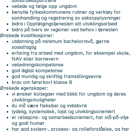
samarbeidspartnere
veilede og følge opp ungdom
benytte fylkeskommunens rutiner og verktøy for
samhandling og registrering av saksopplysninger
bidra i Oppfølgingstjenesten sitt utviklingsarbeid
bidra på tvers av regioner ved behov i tjenesten
Ønskede kvalifikasjoner:
utdanning på minimum bachelornivå, gjerne
sosialfaglig
erfaring fra arbeid med ungdom, for eksempel skole,
NAV eller barnevern
veiledningskompetanse
god digital kompetanse
god muntlig og skriftlig framstillingsevne
krav om førerkort klasse B
Ønskede egenskaper:
vi ønsker kollegaer med blikk for ungdom og deres
utviklingsmuligheter
du må være fleksibel og initiativrik
tydelig, systematisk, lojal og utviklingsorientert
er relasjons- og samarbeidsorientert, har stå-på-vilje
og godt humør
har god system-, prosess- og rolleforståelse, og har