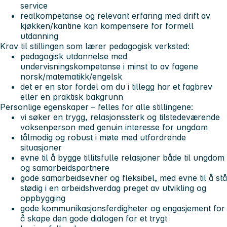
service
realkompetanse og relevant erfaring med drift av
kjøkken/kantine kan kompensere for formell
utdanning
Krav til stillingen som lærer pedagogisk verksted:
pedagogisk utdannelse med
undervisningskompetanse i minst to av fagene
norsk/matematikk/engelsk
det er en stor fordel om du i tillegg har et fagbrev
eller en praktisk bakgrunn
Personlige egenskaper – felles for alle stillingene:
vi søker en trygg, relasjonssterk og tilstedeværende
voksenperson med genuin interesse for ungdom
tålmodig og robust i møte med utfordrende
situasjoner
evne til å bygge tillitsfulle relasjoner både til ungdom
og samarbeidspartnere
gode samarbeidsevner og fleksibel, med evne til å stå
stødig i en arbeidshverdag preget av utvikling og
oppbygging
gode kommunikasjonsferdigheter og engasjement for
å skape den gode dialogen for et trygt