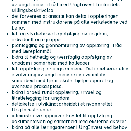
av ungdommer i tråd med UngInvest Innlandets
stillingsbeskrivelse
det forventes at ansatte kan delta i opplæringen
sammen med instruktørene på alle verkstedene ved
behov
tett og styrkebasert oppfølging av ungdom,
individuelt og i gruppe
planlegging og gjennomføring av opplæring i tråd
med læreplanmål
bidra til helhetlig og tverrfaglig oppfølging av
ungdom i samarbeid med kollegaer
tett oppfølging av ungdommene. Det innebærer ekte
involvering av ungdommene i elevsamtaler,
samarbeid med hjem, skole, hjelpeapparat og
eventuell praksisplass.
bidra i arbeid rundt opplæring, trivsel og
tilrettelegging for ungdom
deltakelse i utviklingsarbeidet i et nyopprettet
UngInvest‑senter
administrative oppgaver knyttet til oppfølging,
dokumentasjon og samarbeid med eksterne aktører
bidra på alle læringsarenaer i UngInvest ved behov