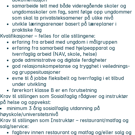
samarbeide tett med både videregående skoler og
ungdomsskoler om fag, samt følge opp ungdommer
som skal ta privatisteksamener på ulike nivå
utvikle læringsarenaer basert på læreplaner i
praktiske fag
Kvalifikasjoner – felles for alle stillingene:
erfaring fra arbeid med ungdom i målgruppen
erfaring fra samarbeid med hjelpeapparat og
tverrfaglig arbeid (NAV, skole, helse)
gode administrative og digitale ferdigheter
god relasjonskompetanse og trygghet i veilednings-
og gruppesituasjoner
evne til å jobbe fleksibelt og tverrfaglig i et tilbud
under utvikling
førerkort klasse B er en forutsetning
Krav til stillingen som Sosialfaglig rådgiver og instruktør
på helse og oppvekst:
minimum 3 årig sosialfaglig utdanning på
høyskole/universitetsnivå
Krav til stillingen som Instruktør – restaurant/matfag og
salg/service:
fagbrev innen restaurant og matfag og/eller salg og