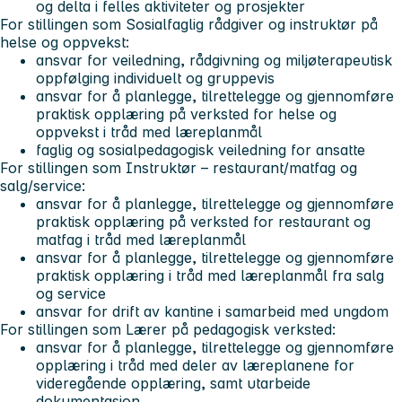
og delta i felles aktiviteter og prosjekter
For stillingen som Sosialfaglig rådgiver og instruktør på
helse og oppvekst:
ansvar for veiledning, rådgivning og miljøterapeutisk
oppfølging individuelt og gruppevis
ansvar for å planlegge, tilrettelegge og gjennomføre
praktisk opplæring på verksted for helse og
oppvekst i tråd med læreplanmål
faglig og sosialpedagogisk veiledning for ansatte
For stillingen som Instruktør – restaurant/matfag og
salg/service:
ansvar for å planlegge, tilrettelegge og gjennomføre
praktisk opplæring på verksted for restaurant og
matfag i tråd med læreplanmål
ansvar for å planlegge, tilrettelegge og gjennomføre
praktisk opplæring i tråd med læreplanmål fra salg
og service
ansvar for drift av kantine i samarbeid med ungdom
For stillingen som Lærer på pedagogisk verksted:
ansvar for å planlegge, tilrettelegge og gjennomføre
opplæring i tråd med deler av læreplanene for
videregående opplæring, samt utarbeide
dokumentasjon