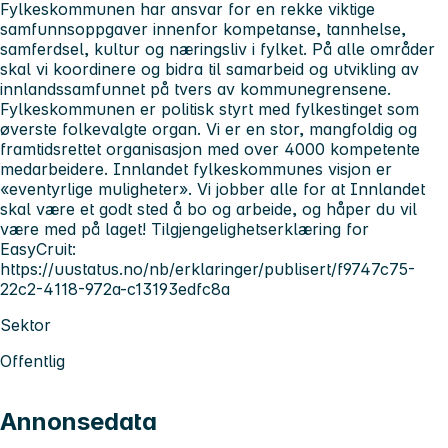
Fylkeskommunen har ansvar for en rekke viktige
samfunnsoppgaver innenfor kompetanse, tannhelse,
samferdsel, kultur og næringsliv i fylket. På alle områder
skal vi koordinere og bidra til samarbeid og utvikling av
innlandssamfunnet på tvers av kommunegrensene.
Fylkeskommunen er politisk styrt med fylkestinget som
øverste folkevalgte organ. Vi er en stor, mangfoldig og
framtidsrettet organisasjon med over 4000 kompetente
medarbeidere. Innlandet fylkeskommunes visjon er
«eventyrlige muligheter». Vi jobber alle for at Innlandet
skal være et godt sted å bo og arbeide, og håper du vil
være med på laget! Tilgjengelighetserklæring for
EasyCruit:
https://uustatus.no/nb/erklaringer/publisert/f9747c75-
22c2-4118-972a-c13193edfc8a
Sektor
Offentlig
Annonsedata