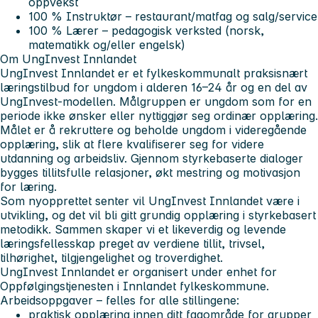
oppvekst
100 % Instruktør – restaurant/matfag og salg/service
100 % Lærer – pedagogisk verksted (norsk,
matematikk og/eller engelsk)
Om UngInvest Innlandet
UngInvest Innlandet er et fylkeskommunalt praksisnært
læringstilbud for ungdom i alderen 16–24 år og en del av
UngInvest-modellen. Målgruppen er ungdom som for en
periode ikke ønsker eller nyttiggjør seg ordinær opplæring.
Målet er å rekruttere og beholde ungdom i videregående
opplæring, slik at flere kvalifiserer seg for videre
utdanning og arbeidsliv. Gjennom styrkebaserte dialoger
bygges tillitsfulle relasjoner, økt mestring og motivasjon
for læring.
Som nyopprettet senter vil UngInvest Innlandet være i
utvikling, og det vil bli gitt grundig opplæring i styrkebasert
metodikk. Sammen skaper vi et likeverdig og levende
læringsfellesskap preget av verdiene tillit, trivsel,
tilhørighet, tilgjengelighet og troverdighet.
UngInvest Innlandet er organisert under enhet for
Oppfølgingstjenesten i Innlandet fylkeskommune.
Arbeidsoppgaver – felles for alle stillingene:
praktisk opplæring innen ditt fagområde for grupper