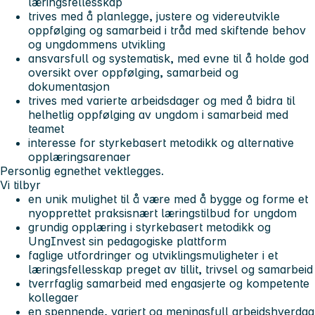
læringsfellesskap
trives med å planlegge, justere og videreutvikle
oppfølging og samarbeid i tråd med skiftende behov
og ungdommens utvikling
ansvarsfull og systematisk, med evne til å holde god
oversikt over oppfølging, samarbeid og
dokumentasjon
trives med varierte arbeidsdager og med å bidra til
helhetlig oppfølging av ungdom i samarbeid med
teamet
interesse for styrkebasert metodikk og alternative
opplæringsarenaer
Personlig egnethet vektlegges.
Vi tilbyr
en unik mulighet til å være med å bygge og forme et
nyopprettet praksisnært læringstilbud for ungdom
grundig opplæring i styrkebasert metodikk og
UngInvest sin pedagogiske plattform
faglige utfordringer og utviklingsmuligheter i et
læringsfellesskap preget av tillit, trivsel og samarbeid
tverrfaglig samarbeid med engasjerte og kompetente
kollegaer
en spennende, variert og meningsfull arbeidshverdag