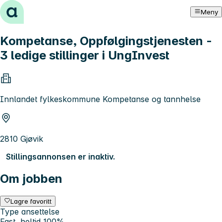
Hopp til innhold
Meny
Kompetanse, Oppfølgingstjenesten -
3 ledige stillinger i UngInvest
Innlandet fylkeskommune Kompetanse og tannhelse
2810 Gjøvik
Stillingsannonsen er inaktiv.
Om jobben
Lagre favoritt
Type ansettelse
Fast, heltid 100%