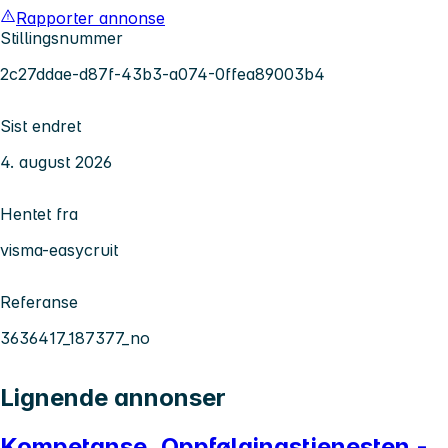
Rapporter annonse
Stillingsnummer
2c27ddae-d87f-43b3-a074-0ffea89003b4
Sist endret
4. august 2026
Hentet fra
visma-easycruit
Referanse
3636417_187377_no
Lignende annonser
Kompetanse, Oppfølgingstjenesten -