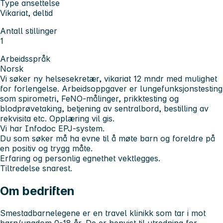
Type ansettelse
Vikariat, deltid
Antall stillinger
1
Arbeidsspråk
Norsk
Vi søker ny helsesekretær, vikariat 12 mndr med mulighet
for forlengelse. Arbeidsoppgaver er lungefunksjonstesting
som spirometri, FeNO-målinger, prikktesting og
blodprøvetaking, betjening av sentralbord, bestilling av
rekvisita etc. Opplæring vil gis.
Vi har Infodoc EPJ-system.
Du som søker må ha evne til å møte barn og foreldre på
en positiv og trygg måte.
Erfaring og personlig egnethet vektlegges.
Tiltredelse snarest.
Om bedriften
Smestadbarnelegene er en travel klinikk som tar i mot
barn/ungdom 0-18 år. De er henvist til utredning for