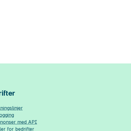
ifter
ningslinjer
logging
nnonser med API
ler for bedrifter