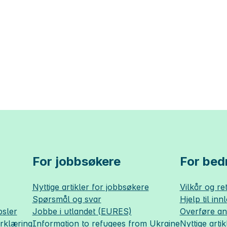
For jobbsøkere
For bedr
Nyttige artikler for jobbsøkere
Vilkår og ret
Spørsmål og svar
Hjelp til inn
sler
Jobbe i utlandet (EURES)
Overføre a
erklæring
Information to refugees from Ukraine
Nyttige artik