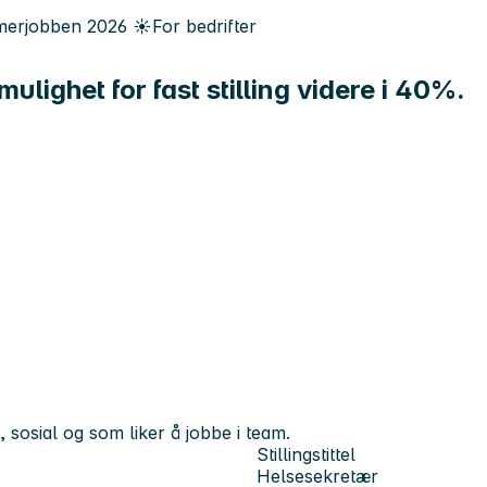
erjobben
2026
☀️
For bedrifter
ulighet for fast stilling videre i 40%.
, sosial og som liker å jobbe i team.
Stillingstittel
Helsesekretær