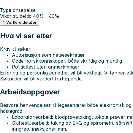
Type ansettelse
Vikariat, deltid 40% - 60%
Vis flere detaljer
Hva vi ser etter
Krav til søker:
Autorisasjon som helsesekretær
Gode norskkunnskaper, både skriftlig og muntlig
Politiattest uten anmerkninger
Erfaring og personlig egnethet vil bli vektlagt. Vi lønner ette
Søknader vil bli vurdert fortløpende.
Arbeidsoppgaver
Besvare henvendelser til legesenteret både elektronisk og
hastegrad.
Laboratoriearbeid; blodprøvetaking, lokale prøver m
Skiftestuearbeid; taking av EKG og spirometri, sårskift
inngrep, injeksjoner mm.