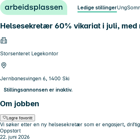
Hopp til innhold
Ledige stillinger
Ung
Somm
Helsesekretær 60% vikariat i juli, med m
Storsenteret Legekontor
Jernbanesvingen 6, 1400 Ski
Stillingsannonsen er inaktiv.
Om jobben
Lagre favoritt
Vi søker etter en ny helsesekretær som er engasjert, driftig
Oppstart
22. juni 2026