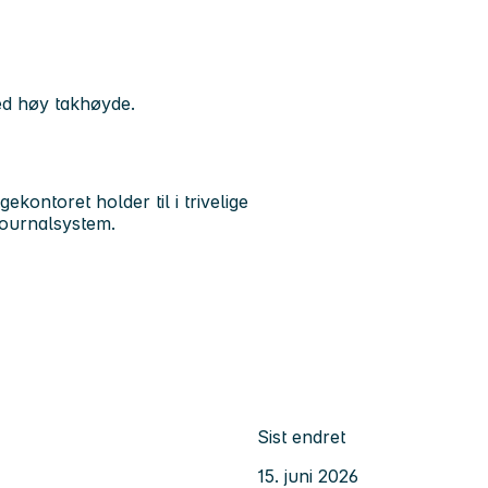
med høy takhøyde.
kontoret holder til i trivelige
journalsystem.
Sist endret
15. juni 2026