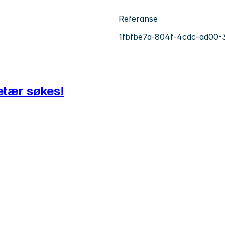
Referanse
1fbfbe7a-804f-4cdc-ad00-
etær søkes!