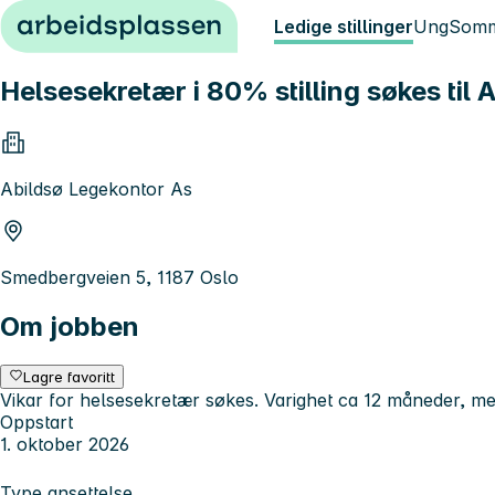
Hopp til innhold
Ledige stillinger
Ung
Somm
Helsesekretær i 80% stilling søkes til 
Abildsø Legekontor As
Smedbergveien 5, 1187 Oslo
Om jobben
Lagre favoritt
Vikar for helsesekretær søkes. Varighet ca 12 måneder, me
Oppstart
1. oktober 2026
Type ansettelse