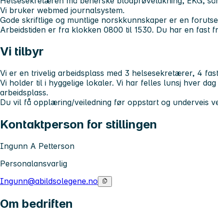
Helsesekretæren må beherske blodprøvetakning, EKG, sårst
Vi bruker webmed journalsystem.
Gode skriftlige og muntlige norskkunnskaper er en forutse
Arbeidstiden er fra klokken 0800 til 1530. Du har en fast f
Vi tilbyr
Vi er en trivelig arbeidsplass med 3 helsesekretærer, 4 fast
Vi holder til i hyggelige lokaler. Vi har felles lunsj hver da
arbeidsplass.
Du vil få opplæring/veiledning før oppstart og underveis v
Kontaktperson for stillingen
Ingunn A Petterson
Personalansvarlig
Ingunn@abildsolegene.no
Om bedriften