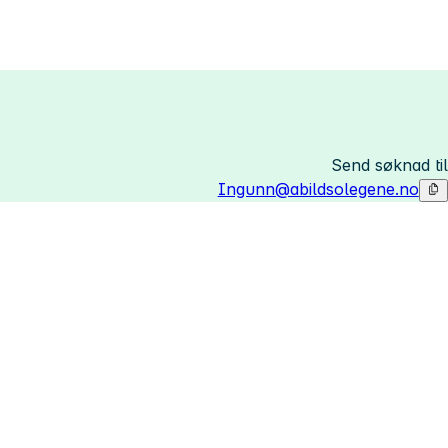
Send søknad til
Ingunn@abildsolegene.no