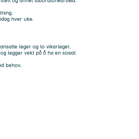
ell og annet laboratoriearbeid.
tning.
ridag hver uke.
ansatte leger og to vikarleger.
g og legger vekt på å ha en sosial
ed behov.