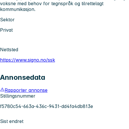
voksne med behov for tegnspråk og tilrettelagt
kommunikasjon.
Sektor
Privat
Nettsted
https://www.signo.no/ssk
Annonsedata
Rapporter annonse
Stillingsnummer
f5780c54-663a-436c-9431-dd4fa4db813e
Sist endret