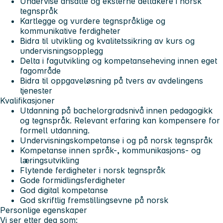
Undervise ansatte og eksterne deltakere i norsk
tegnspråk
Kartlegge og vurdere tegnspråklige og
kommunikative ferdigheter
Bidra til utvikling og kvalitetssikring av kurs og
undervisningsopplegg
Delta i fagutvikling og kompetanseheving innen eget
fagområde
Bidra til oppgaveløsning på tvers av avdelingens
tjenester
Kvalifikasjoner
Utdanning på bachelorgradsnivå innen pedagogikk
og tegnspråk. Relevant erfaring kan kompensere for
formell utdanning.
Undervisningskompetanse i og på norsk tegnspråk
Kompetanse innen språk-, kommunikasjons- og
læringsutvikling
Flytende ferdigheter i norsk tegnspråk
Gode formidlingsferdigheter
God digital kompetanse
God skriftlig fremstillingsevne på norsk
Personlige egenskaper
Vi ser etter deg som: