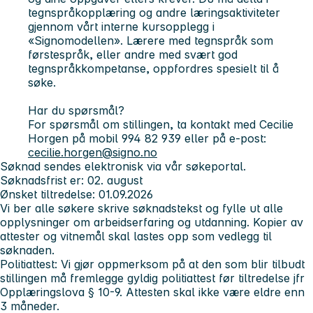
tegnspråkopplæring og andre læringsaktiviteter
gjennom vårt interne kursopplegg i
«Signomodellen». Lærere med tegnspråk som
førstespråk, eller andre med svært god
tegnspråkkompetanse, oppfordres spesielt til å
søke.
Har du spørsmål?
For spørsmål om stillingen, ta kontakt med Cecilie
Horgen på mobil 994 82 939 eller på e-post:
cecilie.horgen@signo.no
Søknad sendes elektronisk via vår søkeportal.
Søknadsfrist er: 02. august
Ønsket tiltredelse:
01.09.2026
Vi ber alle søkere skrive søknadstekst og fylle ut alle
opplysninger om arbeidserfaring og utdanning. Kopier av
attester og vitnemål skal lastes opp som vedlegg til
søknaden.
Politiattest: Vi gjør oppmerksom på at den som blir tilbudt
stillingen må fremlegge gyldig politiattest før tiltredelse jfr
Opplæringslova § 10-9. Attesten skal ikke være eldre enn
3 måneder.