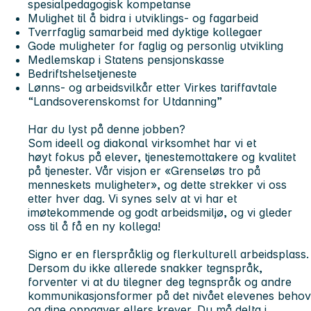
spesialpedagogisk kompetanse
Mulighet til å bidra i utviklings- og fagarbeid
Tverrfaglig samarbeid med dyktige kollegaer
Gode muligheter for faglig og personlig utvikling
Medlemskap i Statens pensjonskasse
Bedriftshelsetjeneste
Lønns- og arbeidsvilkår etter Virkes tariffavtale
“Landsoverenskomst for Utdanning”
Har du lyst på denne jobben?
Som ideell og diakonal virksomhet har vi et
høyt fokus på elever, tjenestemottakere og kvalitet
på tjenester. Vår visjon er «Grenseløs tro på
menneskets muligheter», og dette strekker vi oss
etter hver dag. Vi synes selv at vi har et
imøtekommende og godt arbeidsmiljø, og vi gleder
oss til å få en ny kollega!
Signo er en flerspråklig og flerkulturell arbeidsplass.
Dersom du ikke allerede snakker tegnspråk,
forventer vi at du tilegner deg tegnspråk og andre
kommunikasjonsformer på det nivået elevenes behov
og dine oppgaver ellers krever. Du må delta i