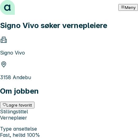
Hopp til innhold
Meny
Signo Vivo søker vernepleiere
Signo Vivo
3158 Andebu
Om jobben
Lagre favoritt
Stillingstittel
Vernepleier
Type ansettelse
Fast, heltid 100%