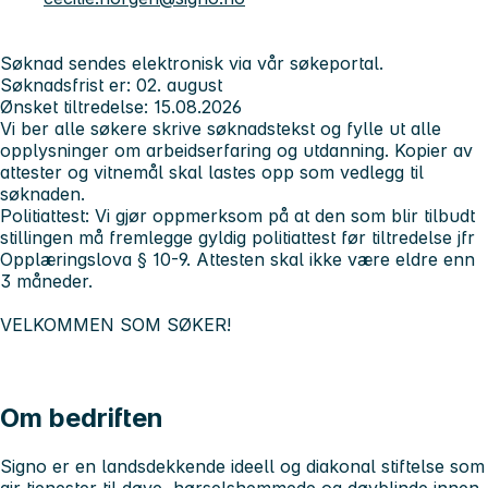
Søknad sendes elektronisk via vår søkeportal.
Søknadsfrist er: 02. august
Ønsket tiltredelse:
15.08.2026
Vi ber alle søkere skrive søknadstekst og fylle ut alle
opplysninger om arbeidserfaring og utdanning. Kopier av
attester og vitnemål skal lastes opp som vedlegg til
søknaden.
Politiattest: Vi gjør oppmerksom på at den som blir tilbudt
stillingen må fremlegge gyldig politiattest før tiltredelse jfr
Opplæringslova § 10-9. Attesten skal ikke være eldre enn
3 måneder.
VELKOMMEN SOM SØKER!
Om bedriften
Signo er en landsdekkende ideell og diakonal stiftelse som
gir tjenester til døve, hørselshemmede og døvblinde innen