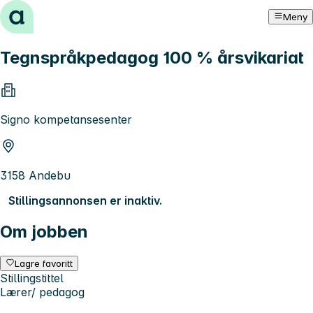
Hopp til innhold
Meny
Tegnspråkpedagog 100 % årsvikariat
Signo kompetansesenter
3158 Andebu
Stillingsannonsen er inaktiv.
Om jobben
Lagre favoritt
Stillingstittel
Lærer/ pedagog