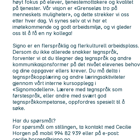
høyt fokus på elever, tjenestemottakere og kvalitet
på tjenester. Vår visjon er «Grenseløs tro på
menneskets muligheter», og dette strekker vi oss
etter hver dag. Vi synes selv at vi har et
imøtekommende og godt arbeidsmiljø, og vi gleder
oss til å få en ny kollega!
Signo er en flerspråklig og flerkulturell arbeidsplass.
Dersom du ikke allerede snakker tegnspråk,
forventer vi at du tilegner deg tegnspråk og andre
kommunikasjonsformer på det nivået elevenes behov
og dine oppgaver ellers krever. Du må delta i
tegnspråkopplæring og andre læringsaktiviteter
gjennom vårt interne kursopplegg i
«Signomodellen». Lærere med tegnspråk som
førstespråk, eller andre med svært god
tegnspråkkompetanse, oppfordres spesielt til å
søke.
Har du spørsmål?
For spørsmål om stillingen, ta kontakt med Cecilie
Horgen på mobil 994 82 939 eller på e-post:
cecilie.horgen@signo.no