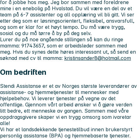
for å jobbe hos meg. Jeg bor sammen med foreldrene
mine i en enebolig på Hvalstad. Du vil være en del av et
team på 6-7 assistenter og all opplæring vil bli gitt. Vi ser
etter deg som er løsningsorientert, fleksibel, ansvarsfull,
og som er klar for et høyt tempo. Du må være trygg,
sosial og du må tørre å by på deg selv.
Lurer du på noe angående stillingen så kan du ringe
mamma: 91743657, som er arbeidsleder sammen med
meg. Hvis du synes dette høres interessant ut, så send en
søknad med cv til mamma:
kristinsander8@hotmail.com
Om bedriften
Stendi Assistanse er et av Norges største leverandører av
assistanse- og hjemmetjenester til mennesker med
hjelpebehov. Vi leverer tjenester på vegne av det
offentlige. Gjennom vårt arbeid ønsker vi å gjøre verden
litt bedre, ett menneske av gangen. Sammen med våre
oppdragsgivere skaper vi en trygg omsorg som ivaretar
alle!
Vi har et landsdekkende tjenestetilbud innen brukerstyrt
personlig assistanse (BPA) og hjemmebaserte tjenester.