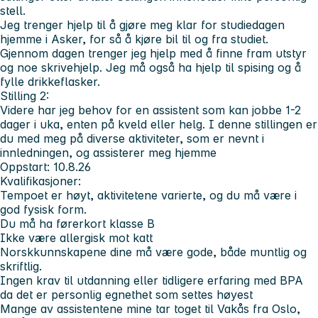
stell.
Jeg trenger hjelp til å gjøre meg klar for studiedagen
hjemme i Asker, for så å kjøre bil til og fra studiet.
Gjennom dagen trenger jeg hjelp med å finne fram utstyr
og noe skrivehjelp. Jeg må også ha hjelp til spising og å
fylle drikkeflasker.
Stilling 2:
Videre har jeg behov for en assistent som kan jobbe 1-2
dager i uka, enten på kveld eller helg. I denne stillingen er
du med meg på diverse aktiviteter, som er nevnt i
innledningen, og assisterer meg hjemme
Oppstart: 10.8.26
Kvalifikasjoner:
Tempoet er høyt, aktivitetene varierte, og du må være i
god fysisk form.
Du må ha førerkort klasse B
Ikke være allergisk mot katt
Norskkunnskapene dine må være gode, både muntlig og
skriftlig.
Ingen krav til utdanning eller tidligere erfaring med BPA
da det er personlig egnethet som settes høyest
Mange av assistentene mine tar toget til Vakås fra Oslo,