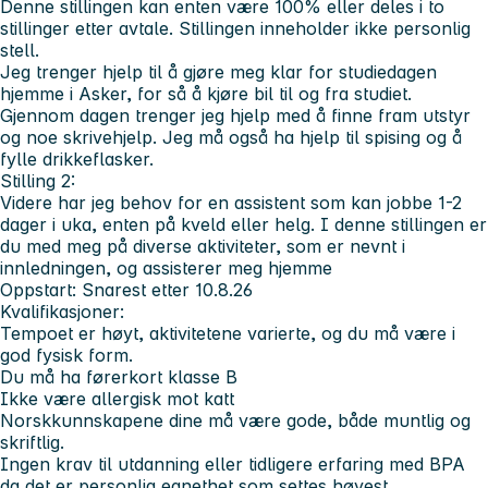
Denne stillingen kan enten være 100% eller deles i to
stillinger etter avtale. Stillingen inneholder ikke personlig
stell.
Jeg trenger hjelp til å gjøre meg klar for studiedagen
hjemme i Asker, for så å kjøre bil til og fra studiet.
Gjennom dagen trenger jeg hjelp med å finne fram utstyr
og noe skrivehjelp. Jeg må også ha hjelp til spising og å
fylle drikkeflasker.
Stilling 2:
Videre har jeg behov for en assistent som kan jobbe 1-2
dager i uka, enten på kveld eller helg. I denne stillingen er
du med meg på diverse aktiviteter, som er nevnt i
innledningen, og assisterer meg hjemme
Oppstart: Snarest etter 10.8.26
Kvalifikasjoner:
Tempoet er høyt, aktivitetene varierte, og du må være i
god fysisk form.
Du må ha førerkort klasse B
Ikke være allergisk mot katt
Norskkunnskapene dine må være gode, både muntlig og
skriftlig.
Ingen krav til utdanning eller tidligere erfaring med BPA
da det er personlig egnethet som settes høyest