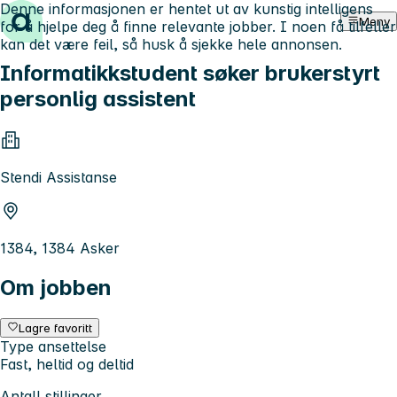
Denne informasjonen er hentet ut av kunstig intelligens
Hopp til innhold
Meny
for å hjelpe deg å finne relevante jobber. I noen få tilfeller
kan det være feil, så husk å sjekke hele annonsen.
Informatikkstudent søker brukerstyrt
personlig assistent
Stendi Assistanse
1384, 1384 Asker
Om jobben
Lagre favoritt
Type ansettelse
Fast, heltid og deltid
Antall stillinger