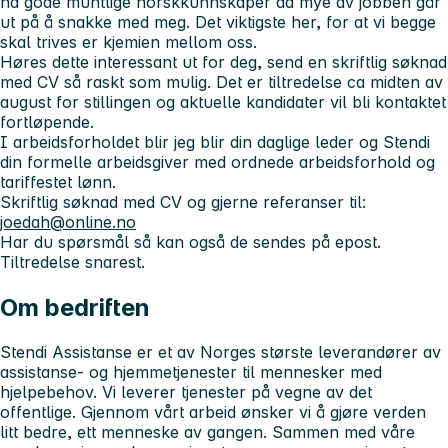
ha gode muntlige norskkunnskaper da mye av jobben går
ut på å snakke med meg. Det viktigste her, for at vi begge
skal trives er kjemien mellom oss.
Høres dette interessant ut for deg, send en skriftlig søknad
med CV så raskt som mulig. Det er tiltredelse ca midten av
august for stillingen og aktuelle kandidater vil bli kontaktet
fortløpende.
I arbeidsforholdet blir jeg blir din daglige leder og Stendi
din formelle arbeidsgiver med ordnede arbeidsforhold og
tariffestet lønn.
Skriftlig søknad med CV og gjerne referanser til:
joedah@online.no
Har du spørsmål så kan også de sendes på epost.
Tiltredelse snarest.
Om bedriften
Stendi Assistanse er et av Norges største leverandører av
assistanse- og hjemmetjenester til mennesker med
hjelpebehov. Vi leverer tjenester på vegne av det
offentlige. Gjennom vårt arbeid ønsker vi å gjøre verden
litt bedre, ett menneske av gangen. Sammen med våre