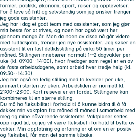
former, politikk, økonomi, sport, reiser og opplevelser.
For å leve så fritt og selvstendig som jeg ønsker trenger
jeg gode assistenter.
Jeg har i dag et godt team med assistenter, som jeg gjør
mitt beste for at trives, og noen har også vært her
gjennom mange år. Men da noen av disse nå går videre
med fulltidsjobb, trenger jeg nye assistenter. Jeg søker en
assistent til en fast deltidsstilling på cirka 50 timer per
måned. Stillingen innebærer normalt 1--2 dagvakter per
uke (kl. 09:00--14:00), hvor fredager som regel er en av
de faste arbeidsdagene, samt arbeid hver tredje helg (kl.
09:30--14:30).
Jeg har også en ledig stilling med to kvelder per uke,
primært i starten av uken. Arbeidstiden er normalt kl.
21:00--23:00. Kort reisevei er en fordel. Stillingene kan
kombineres til en større stilling.
Du må ha fleksibilitet i forhold til å kunne bidra til å få
dekket min vaktplan fra måned til måned i samarbeid med
meg og mine nåværende assistenter. Vaktplaner settes
opp i god tid, og jeg vil være fleksibel i forhold til bytte av
vakter. Min oppfatning og erfaring er at om en er positiv
og fleksibel, får man det samme tilbake.