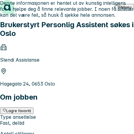
Denne informasjonen er hentet ut av kunstig intelligens
Hopp til innhold
Meny
for å hjelpe deg å finne relevante jobber. I noen få tilfeller
kan det være feil, så husk å sjekke hele annonsen.
Brukerstyrt Personlig Assistent søkes i
Oslo
Stendi Assistanse
Hagegata 24, 0653 Oslo
Om jobben
Lagre favoritt
Type ansettelse
Fast, deltid
Antall stillinger