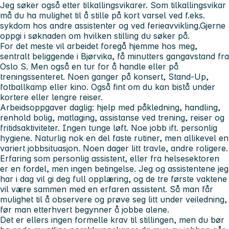
Jeg søker også etter tilkallingsvikarer. Som tilkallingsvikar
må du ha mulighet til å stille på kort varsel ved f.eks.
sykdom hos andre assistenter og ved ferieavvikling.
Gjerne
oppgi i søknaden om hvilken stilling du søker på.
For det meste vil arbeidet foregå hjemme hos meg,
sentralt beliggende i Bjørvika, få minutters gangavstand fra
Oslo S. Men også en tur for å handle eller på
treningssenteret. Noen ganger på konsert, Stand-Up,
fotballkamp eller kino. Også fint om du kan bistå under
kortere eller lengre reiser.
Arbeidsoppgaver daglig: hjelp med påkledning, handling,
renhold bolig, matlaging, assistanse ved trening, reiser og
fritidsaktiviteter. Ingen tunge løft. Noe jobb ift. personlig
hygiene. Naturlig nok en del faste rutiner, men allikevel en
variert jobbsituasjon. Noen dager litt travle, andre roligere.
Erfaring som personlig assistent, eller fra helsesektoren
er en fordel, men ingen betingelse. Jeg og assistentene jeg
har i dag vil gi deg full opplæring, og de tre første vaktene
vil være sammen med en erfaren assistent. Så man får
mulighet til å observere og prøve seg litt under veiledning,
før man etterhvert begynner å jobbe alene.
Det er ellers ingen formelle krav til stillingen, men du bør