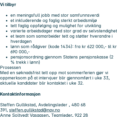
Vi tilbyr
en meningsfull jobb med stor samfunnsverdi
et inkluderende og faglig sterkt arbeidsmiljø
tett faglig oppfølging og mulighet for utvikling
varierte arbeidsdager med stor grad av selvstendighet
et team som samarbeider tett og støtter hverandre i
hverdagen
lønn som rådgiver (kode 1434): fra kr 622 000,- til kr
690 000,-
pensjonsordning gjennom Statens pensjonskasse (2
% trekk i lønn)
Prosessen
Med en søknadsfrist tett opp mot sommerferien gjør vi
oppmerksom på at intervjuer blir gjennomført i uke 33,
aktuelle kandidater blir kontaktet i uke 32.
Kontaktinformasjon
Steffen Gullikstad, Avdelingsleder , 480 68
391,
steffen.gullikstad@nav.no
Anne Soltvedt Vasaasen, Teamleder, 922 28