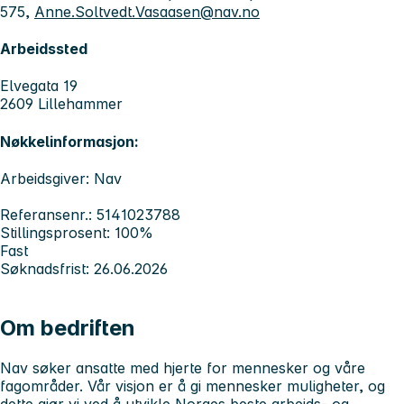
575,
Anne.Soltvedt.Vasaasen@nav.no
Arbeidssted
Elvegata 19
2609 Lillehammer
Nøkkelinformasjon:
Arbeidsgiver: Nav
Referansenr.: 5141023788
Stillingsprosent: 100%
Fast
Søknadsfrist: 26.06.2026
Om bedriften
Nav søker ansatte med hjerte for mennesker og våre
fagområder. Vår visjon er å gi mennesker muligheter, og
dette gjør vi ved å utvikle Norges beste arbeids- og