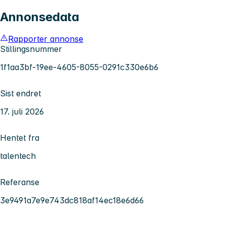
Annonsedata
Rapporter annonse
Stillingsnummer
1f1aa3bf-19ee-4605-8055-0291c330e6b6
Sist endret
17. juli 2026
Hentet fra
talentech
Referanse
3e9491a7e9e743dc818af14ec18e6d66