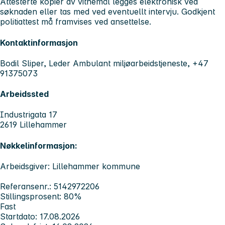
Attesterte kopier av vitnemål legges elektronisk ved
søknaden eller tas med ved eventuellt intervju.
Godkjent
politiattest
må framvises ved ansettelse.
Kontaktinformasjon
Bodil Sliper, Leder Ambulant miljøarbeidstjeneste, +47
91375073
Arbeidssted
Industrigata 17
2619 Lillehammer
Nøkkelinformasjon:
Arbeidsgiver: Lillehammer kommune
Referansenr.: 5142972206
Stillingsprosent: 80%
Fast
Startdato: 17.08.2026