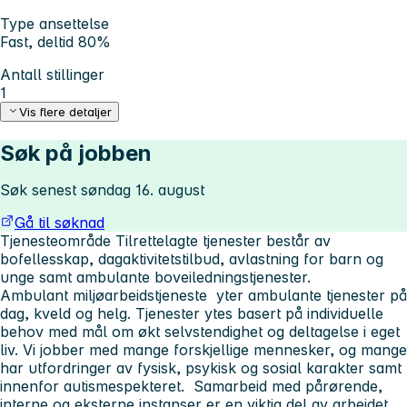
Type ansettelse
Fast, deltid 80%
Antall stillinger
1
Vis flere detaljer
Søk på jobben
Søk senest søndag 16. august
Gå til søknad
Tjenesteområde Tilrettelagte tjenester består av
bofellesskap, dagaktivitetstilbud, avlastning for barn og
unge samt ambulante boveiledningstjenester.
Ambulant miljøarbeidstjeneste yter ambulante tjenester på
dag, kveld og helg. Tjenester ytes basert på individuelle
behov med mål om økt selvstendighet og deltagelse i eget
liv. Vi jobber med mange forskjellige mennesker, og mange
har utfordringer av fysisk, psykisk og sosial karakter samt
innenfor autismespekteret. Samarbeid med pårørende,
interne og eksterne instanser er en viktig del av arbeidet.