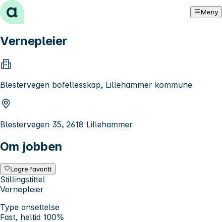
Hopp til innhold
Meny
Vernepleier
Blestervegen bofellesskap, Lillehammer kommune
Blestervegen 35, 2618 Lillehammer
Om jobben
Lagre favoritt
Stillingstittel
Vernepleier
Type ansettelse
Fast, heltid 100%