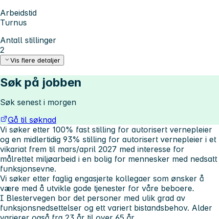
Arbeidstid
Turnus
Antall stillinger
2
Vis flere detaljer
Søk på jobben
Søk senest i morgen
Gå til søknad
Vi søker etter 100% fast stilling for autorisert vernepleier
og en midlertidig 93% stilling for autorisert vernepleier i et
vikariat frem til mars/april 2027 med interesse for
målrettet miljøarbeid i en bolig for mennesker med nedsatt
funksjonsevne.
Vi søker etter faglig engasjerte kollegaer som ønsker å
være med å utvikle gode tjenester for våre beboere.
I Blestervegen bor det personer med ulik grad av
funksjonsnedsettelser og ett variert bistandsbehov. Alder
varierer også fra 23 år til over 65 år.