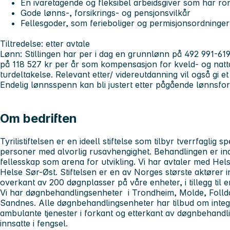
En ivaretagende og fleksibel arbeidsgiver som har rom 
Gode lønns-, forsikrings- og pensjonsvilkår
Fellesgoder, som ferieboliger og permisjonsordninger
Tiltredelse:
etter avtale
Lønn:
Stillingen har per i dag en grunnlønn på 492 991-619
på 118 527 kr per år som kompensasjon for kveld- og natta
turdeltakelse. Relevant etter/ videreutdanning vil også gi e
Endelig lønnsspenn kan bli justert etter pågående lønnsfor
Om bedriften
Tyrilistiftelsen er en ideell stiftelse som tilbyr tverrfaglig 
personer med alvorlig rusavhengighet. Behandlingen er indi
fellesskap som arena for utvikling. Vi har avtaler med He
Helse Sør-Øst. Stiftelsen er en av Norges største aktører 
overkant av 200 døgnplasser på våre enheter, i tillegg til en
Vi har døgnbehandlingsenheter i Trondheim, Molde, Follda
Sandnes. Alle døgnbehandlingsenheter har tilbud om integrer
ambulante tjenester i forkant og etterkant av døgnbehandling.
innsatte i fengsel.