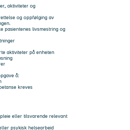
r, aktiviteter og
ettelse og oppfølging av
ingen.
ke pasientenes livsmestring og
utninger
rte aktiviteter på enheten
rusning
rer
oppgave å:
om
petanse kreves
pleie eller tilsvarende relevant
eller psykisk helsearbeid