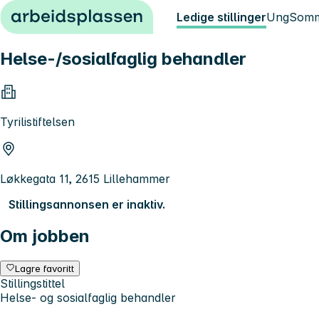
Hopp til innhold
Ledige stillinger
Ung
Somm
Helse-/sosialfaglig behandler
Tyrilistiftelsen
Løkkegata 11, 2615 Lillehammer
Stillingsannonsen er inaktiv.
Om jobben
Lagre favoritt
Stillingstittel
Helse- og sosialfaglig behandler