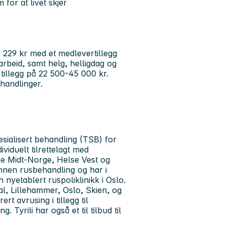
for at livet skjer
 229 kr med et medlevertillegg
rbeid, samt helg, helligdag og
t tillegg på 22 500-45 000 kr.
handlinger.
spesialisert behandling (TSB) for
viduelt tilrettelagt med
lse Midt-Norge, Helse Vest og
innen rusbehandling og har i
 nyetablert ruspoliklinikk i Oslo.
l, Lillehammer, Oslo, Skien, og
t avrusing i tillegg til
 Tyrili har også et til tilbud til