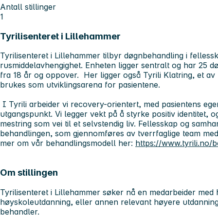
Antall stillinger
1
Tyrilisenteret i Lillehammer
Tyrilisenteret i Lillehammer tilbyr døgnbehandling i felles
rusmiddelavhengighet. Enheten ligger sentralt og har 25 
fra 18 år og oppover. Her ligger også Tyrili Klatring, et av
brukes som utviklingsarena for pasientene.
I Tyrili arbeider vi recovery-orientert, med pasientens eg
utgangspunkt. Vi legger vekt på å styrke positiv identitet,
mestring som vei til et selvstendig liv. Fellesskap og samha
behandlingen, som gjennomføres av tverrfaglige team me
mer om vår behandlingsmodell her:
https://www.tyrili.no/
Om stillingen
Tyrilisenteret i Lillehammer søker nå en medarbeider med h
høyskoleutdanning, eller annen relevant høyere utdanning, 
behandler.