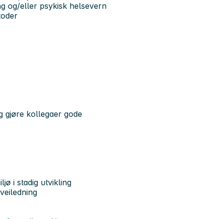
ng og/eller psykisk helsevern
etoder
 gjøre kollegaer gode
ø i stadig utvikling
veiledning