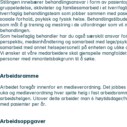
Stillingen innebærer behandlingsansvar i form av pasiento
gruppeledelse, aktiviteter og familiesamarbeid i et tverrfagl
tverrfaglig behandlingsteam som jobber sammen med pasien
sosiale forhold, psykisk og fysisk helse. Behandlingstilbudet 
som mål å gi trening og mestring i de utfordringer som vil m
behandlingen.
Som helsefaglig behandler har du også særskilt ansvar for
perspektiv, medisinhåndtering og samarbeid med lege/psyki
samarbeid med annet helsepersonell på enheten og ulike op
Vi ønsker at våre medarbeidere skal gjenspeile mangfoldet
personer med minoritetsbakgrunn til å søke.
Arbeidsramme
Arbeidet foregår innenfor en medleverordning. Det jobbes 
uka og medleverordning hver sjette helg i fast arbeidsramm
arbeidshelgen. Utover dette arbeider man 6 høytidsdager/he
med pasienter per år.
Arbeidsoppgaver