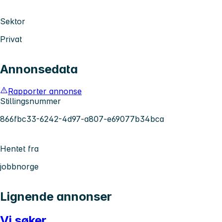
Sektor
Privat
Annonsedata
Rapporter annonse
Stillingsnummer
866fbc33-6242-4d97-a807-e69077b34bca
Hentet fra
jobbnorge
Lignende annonser
Vi søker