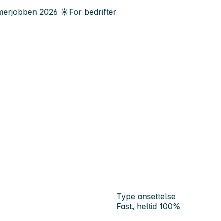
erjobben
2026
☀️
For bedrifter
Type ansettelse
Fast, heltid 100%