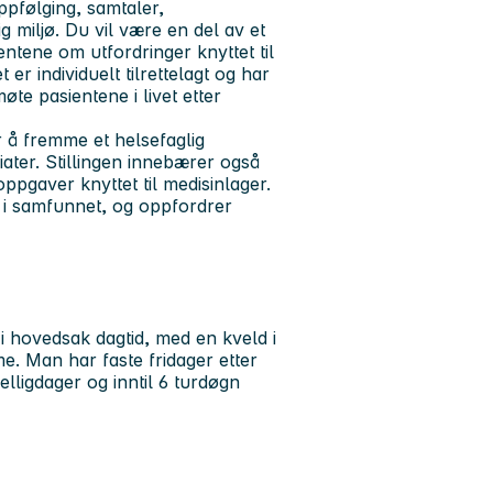
ppfølging, samtaler,
ig miljø. Du vil være en del av et
tene om utfordringer knyttet til
er individuelt tilrettelagt og har
øte pasientene i livet etter
 å fremme et helsefaglig
ater. Stillingen innebærer også
pgaver knyttet til medisinlager.
 i samfunnet, og oppfordrer
i hovedsak dagtid, med en kveld i
e. Man har faste fridager etter
lligdager og inntil 6 turdøgn