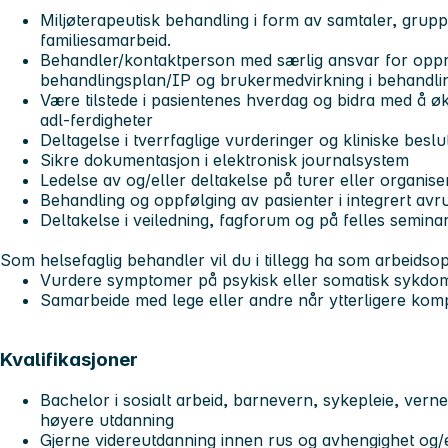
Miljøterapeutisk behandling i form av samtaler, gruppe
familiesamarbeid.
Behandler/kontaktperson med særlig ansvar for oppr
behandlingsplan/IP og brukermedvirkning i behandl
Være tilstede i pasientenes hverdag og bidra med å ø
adl-ferdigheter
Deltagelse i tverrfaglige vurderinger og kliniske besl
Sikre dokumentasjon i elektronisk journalsystem
Ledelse av og/eller deltakelse på turer eller organise
Behandling og oppfølging av pasienter i integrert av
Deltakelse i veiledning, fagforum og på felles semina
Som helsefaglig behandler vil du i tillegg ha som arbeids
Vurdere symptomer på psykisk eller somatisk sykd
Samarbeide med lege eller andre når ytterligere kom
Kvalifikasjoner
Bachelor i sosialt arbeid, barnevern, sykepleie, verne
høyere utdanning
Gjerne videreutdanning innen rus og avhengighet og/