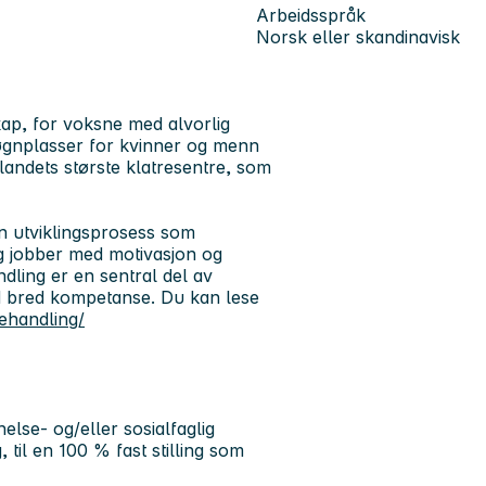
Arbeidsspråk
Norsk eller skandinavisk
skap, for voksne med alvorlig
døgnplasser for kvinner og menn
 landets største klatresentre, som
en utviklingsprosess som
 og jobber med motivasjon og
ndling er en sentral del av
d bred kompetanse. Du kan lese
behandling/
else- og/eller sosialfaglig
til en 100 % fast stilling som