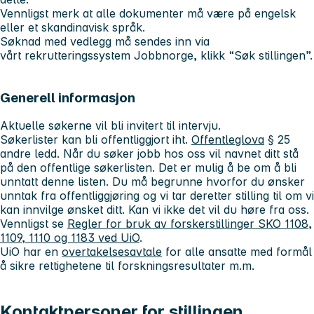
Vennligst merk at alle dokumenter må være på engelsk
eller et skandinavisk språk.
Søknad med vedlegg må sendes inn via
vårt rekrutteringssystem Jobbnorge, klikk “Søk stillingen”.
Generell informasjon
Aktuelle søkerne vil bli invitert til intervju.
Søkerlister kan bli offentliggjort iht.
Offentleglova
§ 25
andre ledd. Når du søker jobb hos oss vil navnet ditt stå
på den offentlige søkerlisten. Det er mulig å be om å bli
unntatt denne listen. Du må begrunne hvorfor du ønsker
unntak fra offentliggjøring og vi tar deretter stilling til om vi
kan innvilge ønsket ditt. Kan vi ikke det vil du høre fra oss.
Vennligst se
Regler for bruk av forskerstillinger SKO 1108,
1109, 1110 og 1183 ved UiO
.
UiO har en
overtakelsesavtale
for alle ansatte med formål
å sikre rettighetene til forskningsresultater m.m.
Kontaktpersoner for stillingen