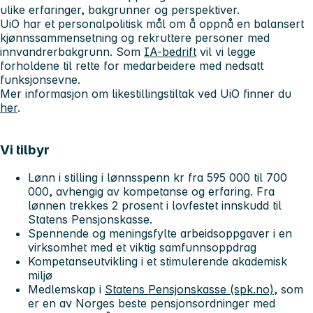
ulike erfaringer, bakgrunner og perspektiver.
UiO har et personalpolitisk mål om å oppnå en balansert
kjønnssammensetning og rekruttere personer med
innvandrerbakgrunn. Som
IA-bedrift
vil vi legge
forholdene til rette for medarbeidere med nedsatt
funksjonsevne.
Mer informasjon om likestillingstiltak ved UiO finner du
her
.
Vi tilbyr
Lønn i stilling i lønnsspenn kr fra 595 000 til 700
000, avhengig av kompetanse og erfaring. Fra
lønnen trekkes 2 prosent i lovfestet innskudd til
Statens Pensjonskasse.
Spennende og meningsfylte arbeidsoppgaver i en
virksomhet med et viktig samfunnsoppdrag
Kompetanseutvikling i et stimulerende akademisk
miljø
Medlemskap i
Statens Pensjonskasse (spk.no)
, som
er en av Norges beste pensjonsordninger med