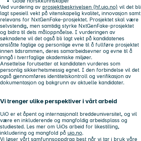
Gode norskkunnskaper
Ved vurdering av
prosjektbeskrivelsen (hf.uio.no)
vil det bli
lagt spesiell vekt på vitenskapelig kvalitet, innovasjon samt
relevans for NxtGenFake-prosjektet. Prosjektet skal være
selvstendig, men samtidig styrke NxtGenFake-prosjektet
og bidra til dets måloppnåelse. I vurderingen av
søknadene vil det også bli lagt vekt på kandidatenes
anslåtte faglige og personlige evne til å fullføre prosjektet
innen tidsrammen, deres samarbeidsevner og evne til å
inngå i tverrfaglige akademiske miljøer.
Ansettelse forutsetter at kandidaten vurderes som
personlig sikkerhetsmessig egnet. I den forbindelse vil det
også gjennomføres identitetskontroll og verifikasjon av
dokumentasjon og bakgrunn av aktuelle kandidater.
Vi trenger ulike perspektiver i vårt arbeid
UiO er et åpent og internasjonalt breddeuniversitet, og vil
være en inkluderende og mangfoldig arbeidsplass og
studiested. Les mer om UiOs arbeid for likestilling,
inkludering og mangfold på
uio.no
.
Vi løser vårt samfunnsoppdrag best når vi tar i bruk våre