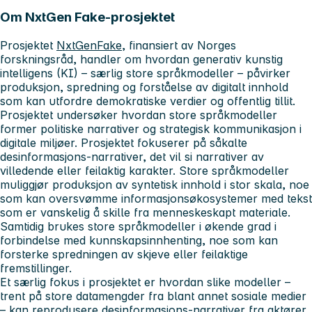
Om NxtGen Fake-prosjektet
Prosjektet
NxtGenFake
, finansiert av Norges
forskningsråd, handler om hvordan generativ kunstig
intelligens (KI) – særlig store språkmodeller – påvirker
produksjon, spredning og forståelse av digitalt innhold
som kan utfordre demokratiske verdier og offentlig tillit.
Prosjektet undersøker hvordan store språkmodeller
former politiske narrativer og strategisk kommunikasjon i
digitale miljøer. Prosjektet fokuserer på såkalte
desinformasjons-narrativer, det vil si narrativer av
villedende eller feilaktig karakter. Store språkmodeller
muliggjør produksjon av syntetisk innhold i stor skala, noe
som kan oversvømme informasjonsøkosystemer med tekst
som er vanskelig å skille fra menneskeskapt materiale.
Samtidig brukes store språkmodeller i økende grad i
forbindelse med kunnskapsinnhenting, noe som kan
forsterke spredningen av skjeve eller feilaktige
fremstillinger.
Et særlig fokus i prosjektet er hvordan slike modeller –
trent på store datamengder fra blant annet sosiale medier
– kan reprodusere desinformasjons-narrativer fra aktører