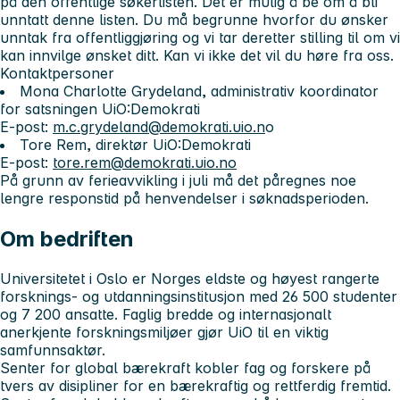
på den offentlige søkerlisten. Det er mulig å be om å bli
unntatt denne listen. Du må begrunne hvorfor du ønsker
unntak fra offentliggjøring og vi tar deretter stilling til om vi
kan innvilge ønsket ditt. Kan vi ikke det vil du høre fra oss.
Kontaktpersoner
Mona Charlotte Grydeland, administrativ koordinator
for satsningen UiO:Demokrati
E-post:
m.c.grydeland@demokrati.uio.n
o
Tore Rem, direktør UiO:Demokrati
E-post:
tore.rem@demokrati.uio.no
På grunn av ferieavvikling i juli må det påregnes noe
lengre responstid på henvendelser i søknadsperioden.
Om bedriften
Universitetet i Oslo
er Norges eldste og høyest rangerte
forsknings- og utdanningsinstitusjon med 26 500 studenter
og 7 200 ansatte. Faglig bredde og internasjonalt
anerkjente forskningsmiljøer gjør UiO til en viktig
samfunnsaktør.
Senter for global bærekraft
kobler fag og forskere på
tvers av disipliner for en bærekraftig og rettferdig fremtid.