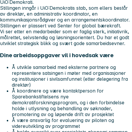
UiO:Demokrati.
Stillingen inngår i UiO:Demokratis stab, som ellers består
av direktør, en administrativ koordinator, en
kommunikasjonsrådgiver og en arrangementskoordinator.
Stillingen er plassert ved Senter for global bærekraft.
Vi ser etter en medarbeider som er faglig sterk, initiativrik,
målrettet, selvstendig og løsningsorientert. Du har et godt
utviklet strategisk blikk og svært gode samarbeidsevner.
Dine arbeidsoppgaver vil i hovedsak være
Å utvikle samarbeid med eksterne partnere og
representere satsingen i møter med organisasjoner
og institusjoner i sivilsamfunnet (etter delegering fra
direktør)
Å koordinere og være kontaktperson for
Sparebankstiftelsens nye
demokratiforskningsprogram, og i den forbindelse
holde i utlysning og behandling av søknader,
promotering av og løpende drift av prosjektet
Å være ansvarlig for evaluering av piloten og
videreutvikling av programmet
Å holde oversikt over prosjektets økonomi sammen