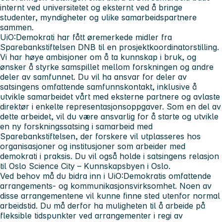
internt ved universitetet og eksternt ved å bringe
studenter, myndigheter og ulike samarbeidspartnere
sammen.
UiO:Demokrati har fått øremerkede midler fra
Sparebankstiftelsen DNB til en prosjektkoordinatorstilling.
Vi har høye ambisjoner om å ta kunnskap i bruk, og
ønsker å styrke samspillet mellom forskningen og andre
deler av samfunnet. Du vil ha ansvar for deler av
satsingens omfattende samfunnskontakt, inklusive å
utvikle samarbeidet vårt med eksterne partnere og avlaste
direktør i enkelte representasjonsoppgaver. Som en del av
dette arbeidet, vil du være ansvarlig for å starte og utvikle
en ny forskningssatsing i samarbeid med
Sparebankstiftelsen, der forskere vil utplasseres hos
organisasjoner og institusjoner som arbeider med
demokrati i praksis. Du vil også holde i satsingens relasjon
til Oslo Science City – Kunnskapsbyen i Oslo.
Ved behov må du bidra inn i UiO:Demokratis omfattende
arrangements- og kommunikasjonsvirksomhet. Noen av
disse arrangementene vil kunne finne sted utenfor normal
arbeidstid. Du må derfor ha muligheten til å arbeide på
fleksible tidspunkter ved arrangementer i regi av