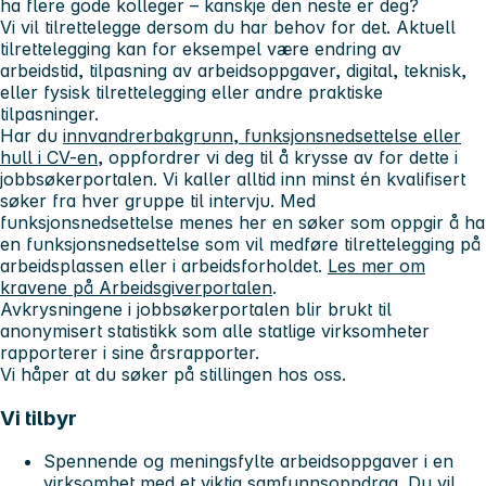
ha flere gode kolleger – kanskje den neste er deg?
Vi vil tilrettelegge dersom du har behov for det. Aktuell
tilrettelegging kan for eksempel være endring av
arbeidstid, tilpasning av arbeidsoppgaver, digital, teknisk,
eller fysisk tilrettelegging eller andre praktiske
tilpasninger.
Har du
innvandrerbakgrunn, funksjonsnedsettelse eller
hull i CV-en
, oppfordrer vi deg til å krysse av for dette i
jobbsøkerportalen. Vi kaller alltid inn minst én kvalifisert
søker fra hver gruppe til intervju. Med
funksjonsnedsettelse menes her en søker som oppgir å ha
en funksjonsnedsettelse som vil medføre tilrettelegging på
arbeidsplassen eller i arbeidsforholdet.
Les mer om
kravene på Arbeidsgiverportalen
.
Avkrysningene i jobbsøkerportalen blir brukt til
anonymisert statistikk som alle statlige virksomheter
rapporterer i sine årsrapporter.
Vi håper at du søker på stillingen hos oss.
Vi tilbyr
Spennende og meningsfylte arbeidsoppgaver i en
virksomhet med et viktig samfunnsoppdrag. Du vil