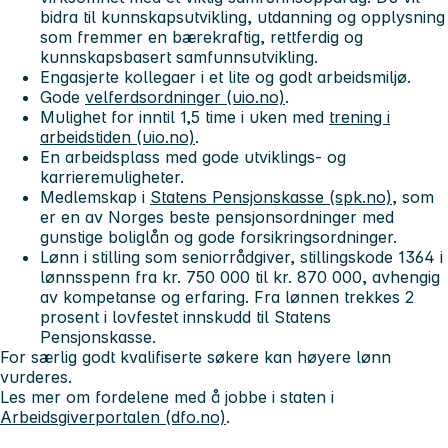
bidra til kunnskapsutvikling, utdanning og opplysning
som fremmer en bærekraftig, rettferdig og
kunnskapsbasert samfunnsutvikling.
Engasjerte kollegaer i et lite og godt arbeidsmiljø.
Gode
velferdsordninger (uio.no)
.
Mulighet for inntil 1,5 time i uken med
trening i
arbeidstiden (uio.no)
.
En arbeidsplass med gode utviklings- og
karrieremuligheter.
Medlemskap i
Statens Pensjonskasse (spk.no)
, som
er en av Norges beste pensjonsordninger med
gunstige boliglån og gode forsikringsordninger.
Lønn i stilling som seniorrådgiver, stillingskode 1364 i
lønnsspenn fra kr. 750 000 til kr. 870 000, avhengig
av kompetanse og erfaring. Fra lønnen trekkes 2
prosent i lovfestet innskudd til Statens
Pensjonskasse.
For særlig godt kvalifiserte søkere kan høyere lønn
vurderes.
Les mer om fordelene med å jobbe i staten i
Arbeidsgiverportalen (dfo.no)
.